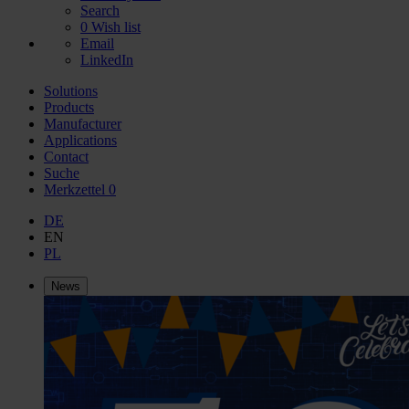
Search
0
Wish list
Email
LinkedIn
Solutions
Products
Manufacturer
Applications
Contact
Suche
Merkzettel
0
DE
EN
PL
News