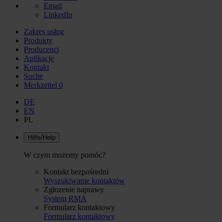
Email
LinkedIn
Zakres usług
Produkty
Producenci
Aplikacje
Kontakt
Suche
Merkzettel
0
DE
EN
PL
Hilfe/Help
W czym możemy pomóc?
Kontakt bezpośredni
Wyszukiwanie kontaktów
Zgłozenie naprawy
System RMA
Formularz kontaktowy
Formularz kontaktowy