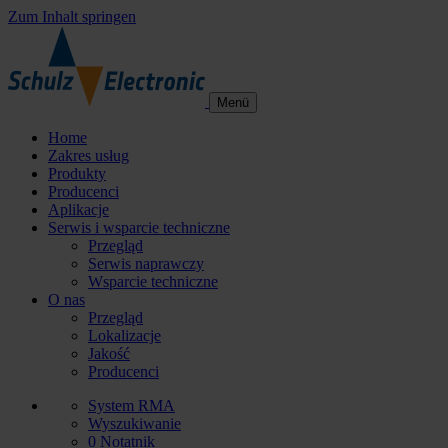
Zum Inhalt springen
Menü
Home
Zakres usług
Produkty
Producenci
Aplikacje
Serwis i wsparcie techniczne
Przegląd
Serwis naprawczy
Wsparcie techniczne
O nas
Przegląd
Lokalizacje
Jakość
Producenci
System RMA
Wyszukiwanie
0
Notatnik