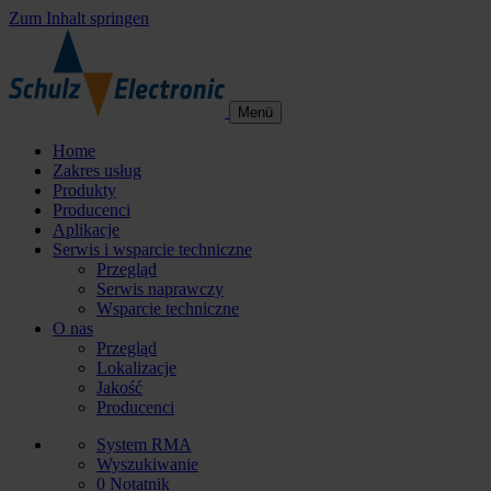
Zum Inhalt springen
Menü
Home
Zakres usług
Produkty
Producenci
Aplikacje
Serwis i wsparcie techniczne
Przegląd
Serwis naprawczy
Wsparcie techniczne
O nas
Przegląd
Lokalizacje
Jakość
Producenci
System RMA
Wyszukiwanie
0
Notatnik