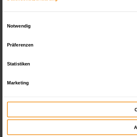
Einwilligungsauswahl
Notwendig
Präferenzen
Statistiken
Marketing
C
A