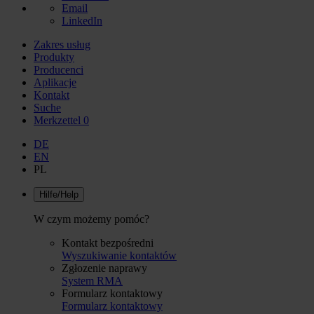
Email
LinkedIn
Zakres usług
Produkty
Producenci
Aplikacje
Kontakt
Suche
Merkzettel
0
DE
EN
PL
Hilfe/Help
W czym możemy pomóc?
Kontakt bezpośredni
Wyszukiwanie kontaktów
Zgłozenie naprawy
System RMA
Formularz kontaktowy
Formularz kontaktowy