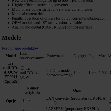
New GaN technology for up to 600 VDC operation
Highly efficient switching converter
Multi-phase power stage for very low current ripple
Minimal current drift
Parallel operation of drivers for output current multiplication
OEM module and 19” rack version available
Analog and digital (CAN, RS232) control interface
Modele
Porównanie produktów
Lista
Model
Porównanie
Napięcie
Prąd
Moc
W
obserwowanych
Tri-
uniLDD-
Tri-
Opis modelu
A-QCW
150
1.200
4.400
uniLDD-A-
porównawczego
EP9011
QCW
Opcje(2)
Numer
Opis
artykułu
CAN converter (proprietary EKSPLA
41408
Opcje
model)
LAZSERV (proprietary EKSPLA
41444