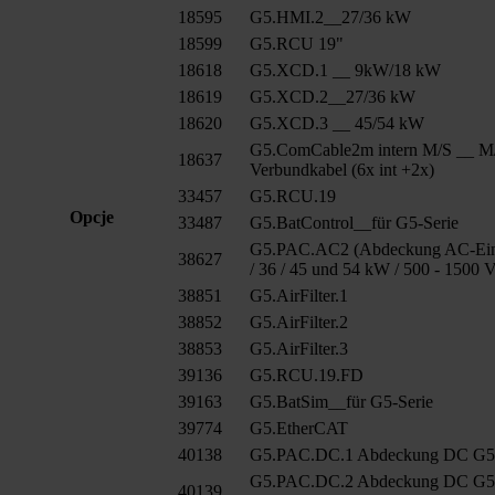
18595
G5.HMI.2__27/36 kW
18599
G5.RCU 19"
18618
G5.XCD.1 __ 9kW/18 kW
18619
G5.XCD.2__27/36 kW
18620
G5.XCD.3 __ 45/54 kW
G5.ComCable2m intern M/S __ M
18637
Verbundkabel (6x int +2x)
33457
G5.RCU.19
Opcje
33487
G5.BatControl__für G5-Serie
G5.PAC.AC2 (Abdeckung AC-Ein
38627
/ 36 / 45 und 54 kW / 500 - 1500 
38851
G5.AirFilter.1
38852
G5.AirFilter.2
38853
G5.AirFilter.3
39136
G5.RCU.19.FD
39163
G5.BatSim__für G5-Serie
39774
G5.EtherCAT
40138
G5.PAC.DC.1 Abdeckung DC G
G5.PAC.DC.2 Abdeckung DC G
40139