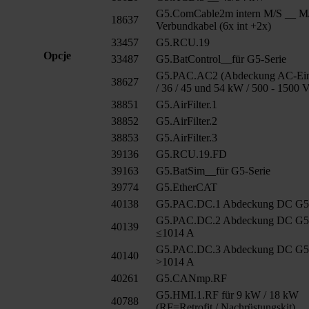
G5.ComCable2m intern M/S __ M
18637
Verbundkabel (6x int +2x)
33457
G5.RCU.19
Opcje
33487
G5.BatControl__für G5-Serie
G5.PAC.AC2 (Abdeckung AC-Ein
38627
/ 36 / 45 und 54 kW / 500 - 1500 
38851
G5.AirFilter.1
38852
G5.AirFilter.2
38853
G5.AirFilter.3
39136
G5.RCU.19.FD
39163
G5.BatSim__für G5-Serie
39774
G5.EtherCAT
40138
G5.PAC.DC.1 Abdeckung DC G
G5.PAC.DC.2 Abdeckung DC G
40139
≤1014 A
G5.PAC.DC.3 Abdeckung DC G
40140
>1014 A
40261
G5.CANmp.RF
G5.HMI.1.RF für 9 kW / 18 kW
40788
(RF=Retrofit / Nachrüstungskit)