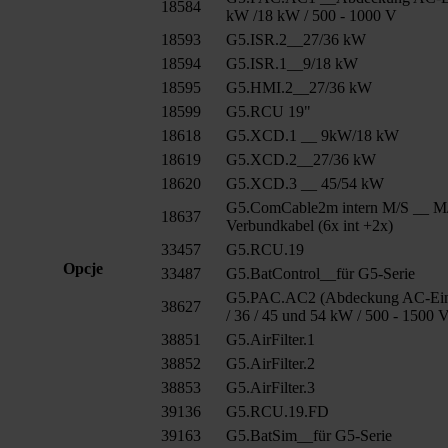
18584
kW /18 kW / 500 - 1000 V
18593
G5.ISR.2__27/36 kW
18594
G5.ISR.1__9/18 kW
18595
G5.HMI.2__27/36 kW
18599
G5.RCU 19"
18618
G5.XCD.1 __ 9kW/18 kW
18619
G5.XCD.2__27/36 kW
18620
G5.XCD.3 __ 45/54 kW
G5.ComCable2m intern M/S __ M
18637
Verbundkabel (6x int +2x)
33457
G5.RCU.19
Opcje
33487
G5.BatControl__für G5-Serie
G5.PAC.AC2 (Abdeckung AC-Ein
38627
/ 36 / 45 und 54 kW / 500 - 1500 
38851
G5.AirFilter.1
38852
G5.AirFilter.2
38853
G5.AirFilter.3
39136
G5.RCU.19.FD
39163
G5.BatSim__für G5-Serie