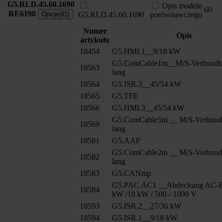
G5.RLD.45.60.1690
Opis modelu
60
RE6198
Opcje(41)
G5.RLD.45.60.1690
porównawczego
Numer
Opis
artykułu
18454
G5.HMI.1__9/18 kW
G5.ComCable1m__M/S-Verbundk
18563
lang
18564
G5.ISR.3__45/54 kW
18565
G5.TFE
18566
G5.HMI.3__45/54 kW
G5.ComCable5m __ M/S-Verbund
18569
lang
18581
G5.AAP
G5.ComCable2m __ M/S-Verbund
18582
lang
18583
G5.CANmp
G5.PAC.AC1 __Abdeckung AC-E
18584
kW /18 kW / 500 - 1000 V
18593
G5.ISR.2__27/36 kW
18594
G5.ISR.1__9/18 kW