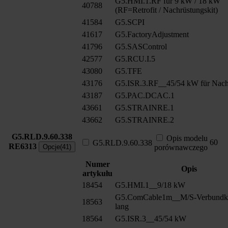
G5.HMI.1.RF für 9 kW / 18 kW
40788
(RF=Retrofit / Nachrüstungskit)
41584
G5.SCPI
41617
G5.FactoryAdjustment
41796
G5.SASControl
42577
G5.RCU.I.5
43080
G5.TFE
43176
G5.ISR.3.RF__45/54 kW für Nach
43187
G5.PAC.DCAC.1
43661
G5.STRAINRE.1
43662
G5.STRAINRE.2
G5.RLD.9.60.338
Opis modelu
60
G5.RLD.9.60.338
RE6313
Opcje(41)
porównawczego
Numer
Opis
artykułu
18454
G5.HMI.1__9/18 kW
G5.ComCable1m__M/S-Verbundk
18563
lang
18564
G5.ISR.3__45/54 kW