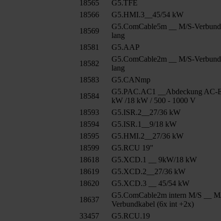
18565
G5.TFE
18566
G5.HMI.3__45/54 kW
G5.ComCable5m __ M/S-Verbund
18569
lang
18581
G5.AAP
G5.ComCable2m __ M/S-Verbund
18582
lang
18583
G5.CANmp
G5.PAC.AC1 __Abdeckung AC-E
18584
kW /18 kW / 500 - 1000 V
18593
G5.ISR.2__27/36 kW
18594
G5.ISR.1__9/18 kW
18595
G5.HMI.2__27/36 kW
18599
G5.RCU 19"
18618
G5.XCD.1 __ 9kW/18 kW
18619
G5.XCD.2__27/36 kW
18620
G5.XCD.3 __ 45/54 kW
G5.ComCable2m intern M/S __ M
18637
Verbundkabel (6x int +2x)
33457
G5.RCU.19