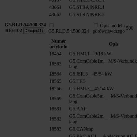
43661
G5.STRAINRE.1
43662
G5.STRAINRE.2
G5.RLD.54.500.324
Opis modelu
500
RE6102
Opcje(41)
G5.RLD.54.500.324
porównawczego
Numer
Opis
artykułu
18454
G5.HMI.1__9/18 kW
G5.ComCable1m__M/S-Verbundk
18563
lang
18564
G5.ISR.3__45/54 kW
18565
G5.TFE
18566
G5.HMI.3__45/54 kW
G5.ComCable5m __ M/S-Verbund
18569
lang
18581
G5.AAP
G5.ComCable2m __ M/S-Verbund
18582
lang
18583
G5.CANmp
G5.PAC.AC1 __Abdeckung AC-E