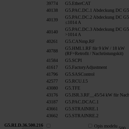
39774
G5.EtherCAT
40138
G5.PAC.DC.1 Abdeckung DC G
G5.PAC.DC.2 Abdeckung DC G
40139
≤1014 A
G5.PAC.DC.3 Abdeckung DC G
40140
>1014 A
40261
G5.CANmp.RF
G5.HMI.1.RF für 9 kW / 18 kW
40788
(RF=Retrofit / Nachrüstungskit)
41584
G5.SCPI
41617
G5.FactoryAdjustment
41796
G5.SASControl
42577
G5.RCU.I.5
43080
G5.TFE
43176
G5.ISR.3.RF__45/54 kW für Nach
43187
G5.PAC.DCAC.1
43661
G5.STRAINRE.1
43662
G5.STRAINRE.2
G5.RLD.36.500.216
Opis modelu
500