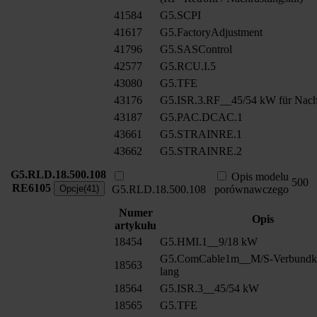
41584
G5.SCPI
41617
G5.FactoryAdjustment
41796
G5.SASControl
42577
G5.RCU.I.5
43080
G5.TFE
43176
G5.ISR.3.RF__45/54 kW für Nach
43187
G5.PAC.DCAC.1
43661
G5.STRAINRE.1
43662
G5.STRAINRE.2
G5.RLD.18.500.108
Opis modelu
500
RE6105
Opcje(41)
G5.RLD.18.500.108
porównawczego
Numer
Opis
artykułu
18454
G5.HMI.1__9/18 kW
G5.ComCable1m__M/S-Verbundk
18563
lang
18564
G5.ISR.3__45/54 kW
18565
G5.TFE