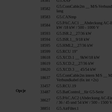
18581
G5.AAP
G5.ComCable2m __ M/S-Verbund
18582
lang
18583
G5.CANmp
G5.PAC.AC1 __Abdeckung AC-E
18584
kW /18 kW / 500 - 1000 V
18593
G5.ISR.2__27/36 kW
18594
G5.ISR.1__9/18 kW
18595
G5.HMI.2__27/36 kW
18599
G5.RCU 19"
18618
G5.XCD.1 __ 9kW/18 kW
18619
G5.XCD.2__27/36 kW
18620
G5.XCD.3 __ 45/54 kW
G5.ComCable2m intern M/S __ M
18637
Verbundkabel (6x int +2x)
33457
G5.RCU.19
Opcje
33487
G5.BatControl__für G5-Serie
G5.PAC.AC2 (Abdeckung AC-Ein
38627
/ 36 / 45 und 54 kW / 500 - 1500 
38851
G5.AirFilter.1