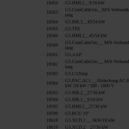
18454
G5.HMI.1__9/18 kW
G5.ComCable1m__M/S-Verbundk
18563
lang
18564
G5.ISR.3__45/54 kW
18565
G5.TFE
18566
G5.HMI.3__45/54 kW
G5.ComCable5m __ M/S-Verbund
18569
lang
18581
G5.AAP
G5.ComCable2m __ M/S-Verbund
18582
lang
18583
G5.CANmp
G5.PAC.AC1 __Abdeckung AC-E
18584
kW /18 kW / 500 - 1000 V
18593
G5.ISR.2__27/36 kW
18594
G5.ISR.1__9/18 kW
18595
G5.HMI.2__27/36 kW
18599
G5.RCU 19"
18618
G5.XCD.1 __ 9kW/18 kW
18619
G5.XCD.2__27/36 kW