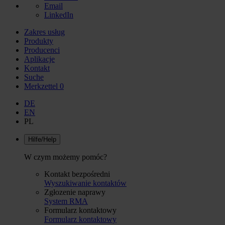
Email
LinkedIn
Zakres usług
Produkty
Producenci
Aplikacje
Kontakt
Suche
Merkzettel
0
DE
EN
PL
Hilfe/Help
W czym możemy pomóc?
Kontakt bezpośredni
Wyszukiwanie kontaktów
Zgłozenie naprawy
System RMA
Formularz kontaktowy
Formularz kontaktowy