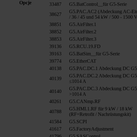
Opcje
33487
G5.BatControl__für G5-Serie
G5.PAC.AC2 (Abdeckung AC-Ein
38627
/ 36 / 45 und 54 kW / 500 - 1500 
38851
G5.AirFilter.1
38852
G5.AirFilter.2
38853
G5.AirFilter.3
39136
G5.RCU.19.FD
39163
G5.BatSim__für G5-Serie
39774
G5.EtherCAT
40138
G5.PAC.DC.1 Abdeckung DC G
G5.PAC.DC.2 Abdeckung DC G
40139
≤1014 A
G5.PAC.DC.3 Abdeckung DC G
40140
>1014 A
40261
G5.CANmp.RF
G5.HMI.1.RF für 9 kW / 18 kW
40788
(RF=Retrofit / Nachrüstungskit)
41584
G5.SCPI
41617
G5.FactoryAdjustment
41796
G5.SASControl