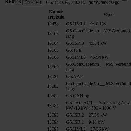
RE6103
Opcje(41)
G5.RLD.36.500.216
porównawczego
Numer
Opis
artykułu
18454
G5.HMI.1__9/18 kW
G5.ComCable1m__M/S-Verbundk
18563
lang
18564
G5.ISR.3__45/54 kW
18565
G5.TFE
18566
G5.HMI.3__45/54 kW
G5.ComCable5m __ M/S-Verbund
18569
lang
18581
G5.AAP
G5.ComCable2m __ M/S-Verbund
18582
lang
18583
G5.CANmp
G5.PAC.AC1 __Abdeckung AC-E
18584
kW /18 kW / 500 - 1000 V
18593
G5.ISR.2__27/36 kW
18594
G5.ISR.1__9/18 kW
18595
G5.HMI.2__27/36 kW