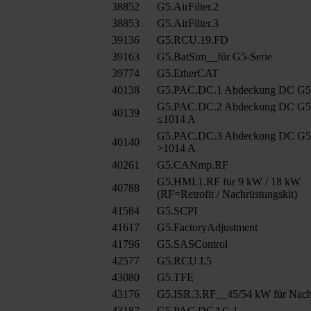
38852
G5.AirFilter.2
38853
G5.AirFilter.3
39136
G5.RCU.19.FD
39163
G5.BatSim__für G5-Serie
39774
G5.EtherCAT
40138
G5.PAC.DC.1 Abdeckung DC G
G5.PAC.DC.2 Abdeckung DC G
40139
≤1014 A
G5.PAC.DC.3 Abdeckung DC G
40140
>1014 A
40261
G5.CANmp.RF
G5.HMI.1.RF für 9 kW / 18 kW
40788
(RF=Retrofit / Nachrüstungskit)
41584
G5.SCPI
41617
G5.FactoryAdjustment
41796
G5.SASControl
42577
G5.RCU.I.5
43080
G5.TFE
43176
G5.ISR.3.RF__45/54 kW für Nach
43187
G5.PAC.DCAC.1