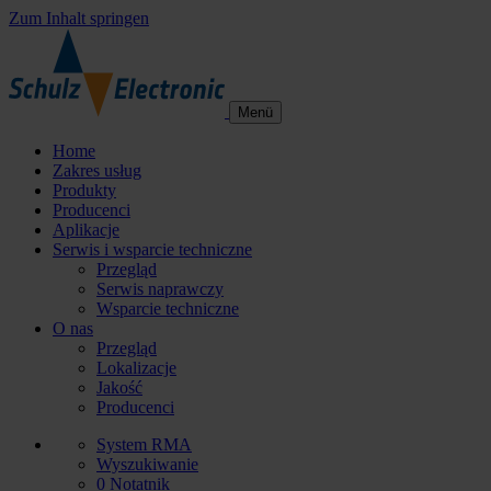
Zum Inhalt springen
Menü
Home
Zakres usług
Produkty
Producenci
Aplikacje
Serwis i wsparcie techniczne
Przegląd
Serwis naprawczy
Wsparcie techniczne
O nas
Przegląd
Lokalizacje
Jakość
Producenci
System RMA
Wyszukiwanie
0
Notatnik