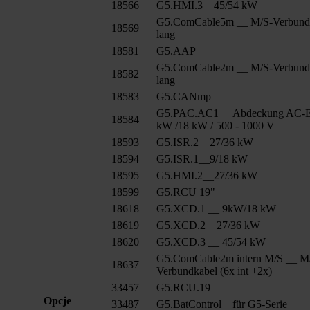
18566
G5.HMI.3__45/54 kW
G5.ComCable5m __ M/S-Verbund
18569
lang
18581
G5.AAP
G5.ComCable2m __ M/S-Verbund
18582
lang
18583
G5.CANmp
G5.PAC.AC1 __Abdeckung AC-E
18584
kW /18 kW / 500 - 1000 V
18593
G5.ISR.2__27/36 kW
18594
G5.ISR.1__9/18 kW
18595
G5.HMI.2__27/36 kW
18599
G5.RCU 19"
18618
G5.XCD.1 __ 9kW/18 kW
18619
G5.XCD.2__27/36 kW
18620
G5.XCD.3 __ 45/54 kW
G5.ComCable2m intern M/S __ M
18637
Verbundkabel (6x int +2x)
33457
G5.RCU.19
Opcje
33487
G5.BatControl__für G5-Serie