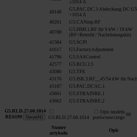
≤1014 A
G5.PAC.DC.3 Abdeckung DC G
40140
>1014 A
40261
G5.CANmp.RF
G5.HMI.1.RF für 9 kW / 18 kW
40788
(RF=Retrofit / Nachrüstungskit)
41584
G5.SCPI
41617
G5.FactoryAdjustment
41796
G5.SASControl
42577
G5.RCU.I.5
43080
G5.TFE
43176
G5.ISR.3.RF__45/54 kW für Nach
43187
G5.PAC.DCAC.1
43661
G5.STRAINRE.1
43662
G5.STRAINRE.2
G5.RLD.27.60.1014
Opis modelu
60
RE6199
Opcje(41)
G5.RLD.27.60.1014
porównawczego
Numer
Opis
artykułu