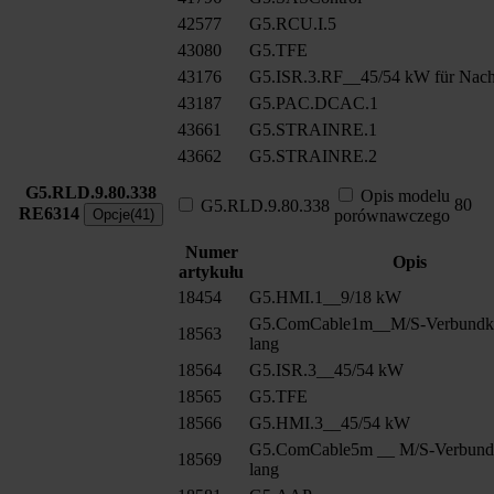
42577
G5.RCU.I.5
43080
G5.TFE
43176
G5.ISR.3.RF__45/54 kW für Nach
43187
G5.PAC.DCAC.1
43661
G5.STRAINRE.1
43662
G5.STRAINRE.2
G5.RLD.9.80.338
Opis modelu
80
G5.RLD.9.80.338
RE6314
Opcje(41)
porównawczego
Numer
Opis
artykułu
18454
G5.HMI.1__9/18 kW
G5.ComCable1m__M/S-Verbundk
18563
lang
18564
G5.ISR.3__45/54 kW
18565
G5.TFE
18566
G5.HMI.3__45/54 kW
G5.ComCable5m __ M/S-Verbund
18569
lang