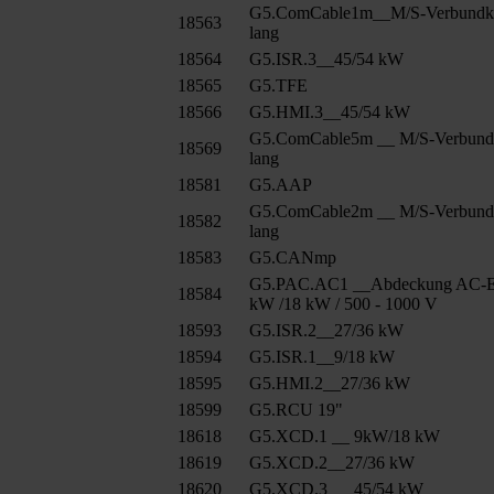
G5.ComCable1m__M/S-Verbundk
18563
lang
18564
G5.ISR.3__45/54 kW
18565
G5.TFE
18566
G5.HMI.3__45/54 kW
G5.ComCable5m __ M/S-Verbund
18569
lang
18581
G5.AAP
G5.ComCable2m __ M/S-Verbund
18582
lang
18583
G5.CANmp
G5.PAC.AC1 __Abdeckung AC-E
18584
kW /18 kW / 500 - 1000 V
18593
G5.ISR.2__27/36 kW
18594
G5.ISR.1__9/18 kW
18595
G5.HMI.2__27/36 kW
18599
G5.RCU 19"
18618
G5.XCD.1 __ 9kW/18 kW
18619
G5.XCD.2__27/36 kW
18620
G5.XCD.3 __ 45/54 kW