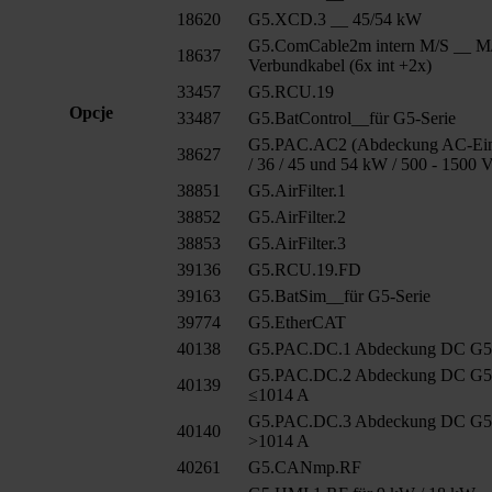
18620
G5.XCD.3 __ 45/54 kW
G5.ComCable2m intern M/S __ M
18637
Verbundkabel (6x int +2x)
33457
G5.RCU.19
Opcje
33487
G5.BatControl__für G5-Serie
G5.PAC.AC2 (Abdeckung AC-Ein
38627
/ 36 / 45 und 54 kW / 500 - 1500 
38851
G5.AirFilter.1
38852
G5.AirFilter.2
38853
G5.AirFilter.3
39136
G5.RCU.19.FD
39163
G5.BatSim__für G5-Serie
39774
G5.EtherCAT
40138
G5.PAC.DC.1 Abdeckung DC G
G5.PAC.DC.2 Abdeckung DC G
40139
≤1014 A
G5.PAC.DC.3 Abdeckung DC G
40140
>1014 A
40261
G5.CANmp.RF