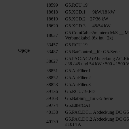
18599
G5.RCU 19"
18618
G5.XCD.1 __ 9kW/18 kW
18619
G5.XCD.2__27/36 kW
18620
G5.XCD.3 __ 45/54 kW
G5.ComCable2m intern M/S __ M
18637
Verbundkabel (6x int +2x)
33457
G5.RCU.19
Opcje
33487
G5.BatControl__für G5-Serie
G5.PAC.AC2 (Abdeckung AC-Ein
38627
/ 36 / 45 und 54 kW / 500 - 1500 
38851
G5.AirFilter.1
38852
G5.AirFilter.2
38853
G5.AirFilter.3
39136
G5.RCU.19.FD
39163
G5.BatSim__für G5-Serie
39774
G5.EtherCAT
40138
G5.PAC.DC.1 Abdeckung DC G
G5.PAC.DC.2 Abdeckung DC G
40139
≤1014 A