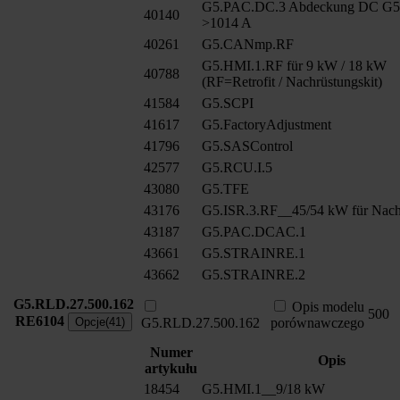
G5.PAC.DC.3 Abdeckung DC G
40140
>1014 A
40261
G5.CANmp.RF
G5.HMI.1.RF für 9 kW / 18 kW
40788
(RF=Retrofit / Nachrüstungskit)
41584
G5.SCPI
41617
G5.FactoryAdjustment
41796
G5.SASControl
42577
G5.RCU.I.5
43080
G5.TFE
43176
G5.ISR.3.RF__45/54 kW für Nach
43187
G5.PAC.DCAC.1
43661
G5.STRAINRE.1
43662
G5.STRAINRE.2
G5.RLD.27.500.162
Opis modelu
500
RE6104
Opcje(41)
G5.RLD.27.500.162
porównawczego
Numer
Opis
artykułu
18454
G5.HMI.1__9/18 kW