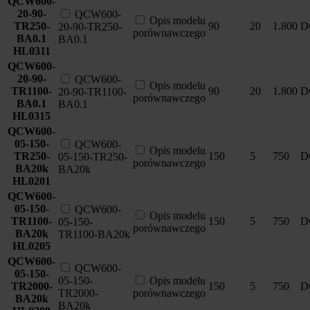
QCW600-
20-90-
QCW600-
Opis modelu
TR250-
90
20
1.800
D
20-90-TR250-
porównawczego
BA0.1
BA0.1
HL0311
QCW600-
20-90-
QCW600-
Opis modelu
TR1100-
90
20
1.800
D
20-90-TR1100-
porównawczego
BA0.1
BA0.1
HL0315
QCW600-
05-150-
QCW600-
Opis modelu
TR250-
150
5
750
D
05-150-TR250-
porównawczego
BA20k
BA20k
HL0201
QCW600-
05-150-
QCW600-
Opis modelu
TR1100-
150
5
750
D
05-150-
porównawczego
BA20k
TR1100-BA20k
HL0205
QCW600-
QCW600-
05-150-
05-150-
Opis modelu
TR2000-
150
5
750
D
TR2000-
porównawczego
BA20k
BA20k