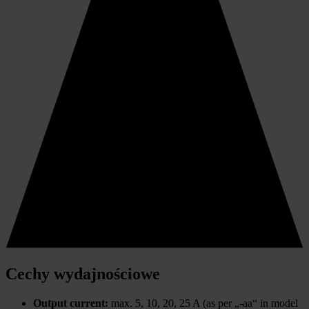
Cechy wydajnościowe
Output current:
max. 5, 10, 20, 25 A (as per „-aa“ in model