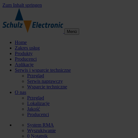
Zum Inhalt springen
Menü
Home
Zakres usług
Produkty
Producenci
Aplikacje
Serwis i wsparcie techniczne
Przegląd
Serwis naprawczy
Wsparcie techniczne
O nas
Przegląd
Lokalizacje
Jakość
Producenci
System RMA
Wyszukiwanie
0
Notatnik