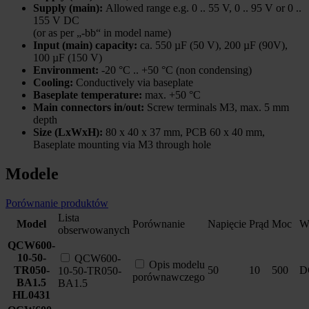
Supply (main):
Allowed range e.g. 0 .. 55 V, 0 .. 95 V or 0 ..
155 V DC
(or as per „-bb“ in model name)
Input (main) capacity:
ca. 550 µF (50 V), 200 µF (90V),
100 µF (150 V)
Environment:
-20 °C .. +50 °C (non condensing)
Cooling:
Conductively via baseplate
Baseplate temperature:
max. +50 °C
Main connectors in/out:
Screw terminals M3, max. 5 mm
depth
Size (LxWxH):
80 x 40 x 37 mm, PCB 60 x 40 mm,
Baseplate mounting via M3 through hole
Modele
Porównanie produktów
Lista
Model
Porównanie
Napięcie
Prąd
Moc
We
obserwowanych
QCW600-
10-50-
QCW600-
Opis modelu
TR050-
50
10
500
D
10-50-TR050-
porównawczego
BA1.5
BA1.5
HL0431