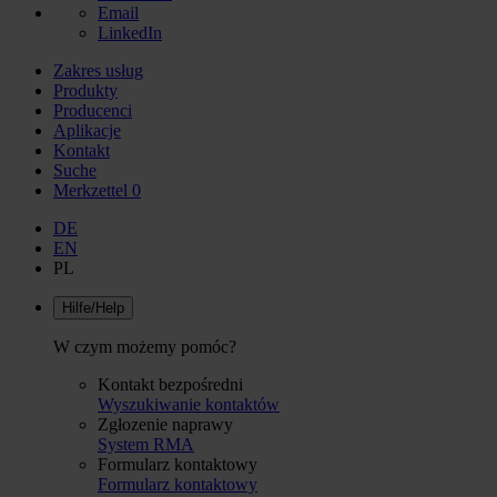
Email
LinkedIn
Zakres usług
Produkty
Producenci
Aplikacje
Kontakt
Suche
Merkzettel
0
DE
EN
PL
Hilfe/Help
W czym możemy pomóc?
Kontakt bezpośredni
Wyszukiwanie kontaktów
Zgłozenie naprawy
System RMA
Formularz kontaktowy
Formularz kontaktowy