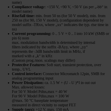
name)
Compliance voltag
e: <150 V, <90 V, <50 V (as per „-bb“ in
model name)
Rise/fall time:
min. from 50 ns (for 50 V model), min. from
250 ns (for 90, 150 V model), (configuration dependent by
model suffix -TRxx, where „xx“ indicates the typ. rise time in
ns)
Current programming:
0 .. 5 V = 0 .. I into 10 kW (SMB or
pin 6) nom
max. modulation bandwidth is determined by internal
filters indicated by the suffix -BAyy, where „yy“
represents the -3dB bandwidth limit in MHz, if
marked with a „k“ in kHz
(Custom prog./mon. scalings may differ)
Protective Features:
Soft start, transient protection, over
temp., UVL
Control interface:
Connector Micromatch 12pin, SMB for
analog programming input
Power Dissipation:
ca. 1.5 W + (U - U )*I in out out
Max. allowed losses:
For 50 V Model Pdiss,max = 40 W
For 90 V Model Pdiss,max = 100 W
@max. 50 °C baseplate temperature
measured in direct vicinity to output FET
Supply (aux):
+12 V, max. 150 mA