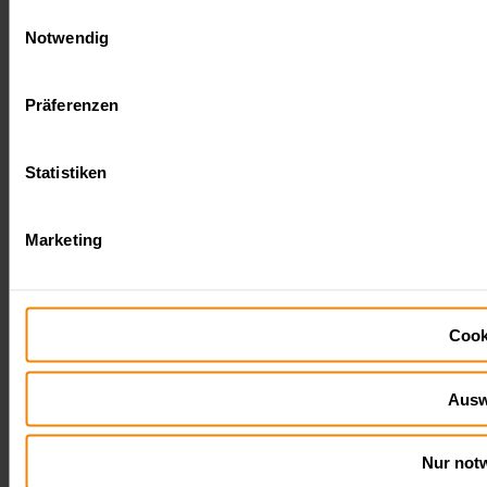
Einwilligungsauswahl
Notwendig
Präferenzen
Statistiken
Marketing
Cook
Ausw
Nur not