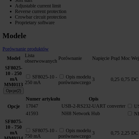
Soft start
Adjustable current limit
Reverse current protection
Crowbar circuit protection
Proprietary software
Modele
Porównanie produktów
Lista
Model
Porównanie
Napięcie
Prąd
Moc
Wej
obserwowanych
SF8025-
10 - 250
SF8025-10 -
Opis modelu
mA
3
0,25
0,75
DC
250 mA
porównawczego
MM0113
Opcje(2)
Numer artykułu
Opis
17047
USB-2-RS232-UART converter
Opcje
US
41593
NH8 Network Hub
N
SF8075-
10 - 750
SF8075-10 -
Opis modelu
mA
3
0,75
2,25
DC
750 mA
porównawczego
MM0114