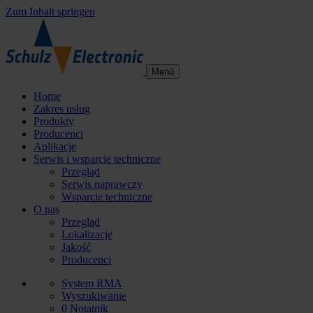
Zum Inhalt springen
Menü
Home
Zakres usług
Produkty
Producenci
Aplikacje
Serwis i wsparcie techniczne
Przegląd
Serwis naprawczy
Wsparcie techniczne
O nas
Przegląd
Lokalizacje
Jakość
Producenci
System RMA
Wyszukiwanie
0
Notatnik