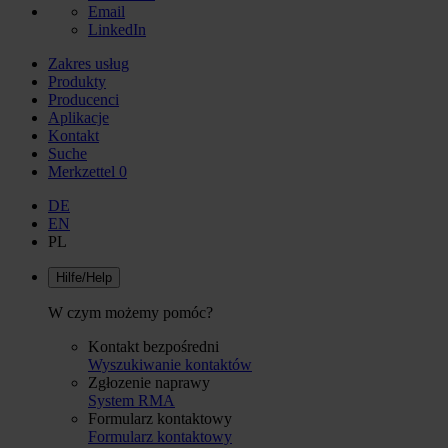
Email
LinkedIn
Zakres usług
Produkty
Producenci
Aplikacje
Kontakt
Suche
Merkzettel
0
DE
EN
PL
Hilfe/Help
W czym możemy pomóc?
Kontakt bezpośredni
Wyszukiwanie kontaktów
Zgłozenie naprawy
System RMA
Formularz kontaktowy
Formularz kontaktowy