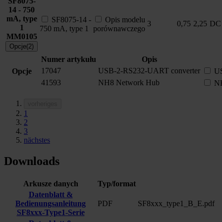
SF8075-
14 - 750
mA, type
SF8075-14 -
Opis modelu
3
0,75
2,25
DC
1
750 mA, type 1
porównawczego
MM0105
Opcje(2)
Numer artykułu
Opis
17047
USB-2-RS232-UART converter
Opcje
US
41593
NH8 Network Hub
N
vorheriges
1
2
3
nächstes
Downloads
Arkusze danych
Typ/format
Datenblatt &
Bedienungsanleitung
PDF
SF8xxx_type1_B_E.pdf
SF8xxx-Type1-Serie