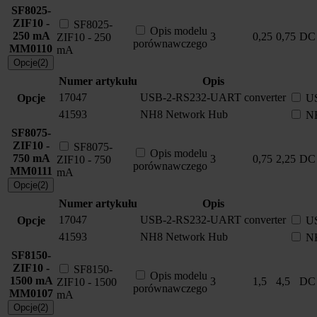
SF8025-
ZIF10 -
SF8025-
Opis modelu
250 mA
3
0,25
0,75
DC
ZIF10 - 250
porównawczego
MM0110
mA
Opcje(2)
Numer artykułu
Opis
17047
USB-2-RS232-UART converter
Opcje
US
41593
NH8 Network Hub
N
SF8075-
ZIF10 -
SF8075-
Opis modelu
750 mA
3
0,75
2,25
DC
ZIF10 - 750
porównawczego
MM0111
mA
Opcje(2)
Numer artykułu
Opis
17047
USB-2-RS232-UART converter
Opcje
US
41593
NH8 Network Hub
N
SF8150-
ZIF10 -
SF8150-
Opis modelu
1500 mA
3
1,5
4,5
DC
ZIF10 - 1500
porównawczego
MM0107
mA
Opcje(2)