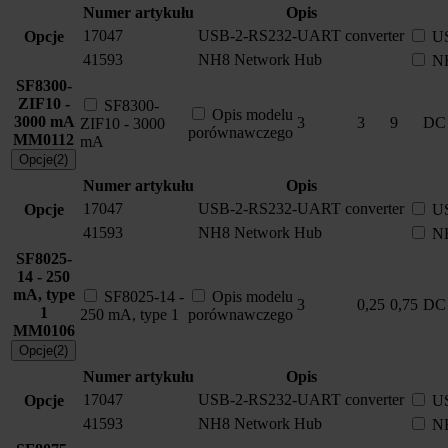
Numer artykułu
Opis
17047
USB-2-RS232-UART converter
Opcje
US
41593
NH8 Network Hub
N
SF8300-
ZIF10 -
SF8300-
Opis modelu
3000 mA
3
3
9
DC
ZIF10 - 3000
porównawczego
MM0112
mA
Opcje(2)
Numer artykułu
Opis
17047
USB-2-RS232-UART converter
Opcje
US
41593
NH8 Network Hub
N
SF8025-
14 - 250
mA, type
SF8025-14 -
Opis modelu
3
0,25
0,75
DC
1
250 mA, type 1
porównawczego
MM0106
Opcje(2)
Numer artykułu
Opis
17047
USB-2-RS232-UART converter
Opcje
US
41593
NH8 Network Hub
N