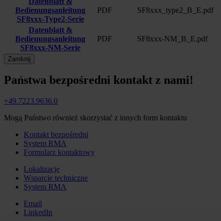
Datenblatt &
Bedienungsanleitung
PDF
SF8xxx_type2_B_E.pdf
SF8xxx-Type2-Serie
Datenblatt &
Bedienungsanleitung
PDF
SF8xxx-NM_B_E.pdf
SF8xxx-NM-Serie
Zamknij
Państwa bezpośredni kontakt z nami!
+49.7223.9636.0
Mogą Państwo również skorzystać z innych form kontaktu
Kontakt bezpośredni
System RMA
Formularz kontaktowy
Lokalizacje
Wsparcie techniczne
System RMA
Email
LinkedIn