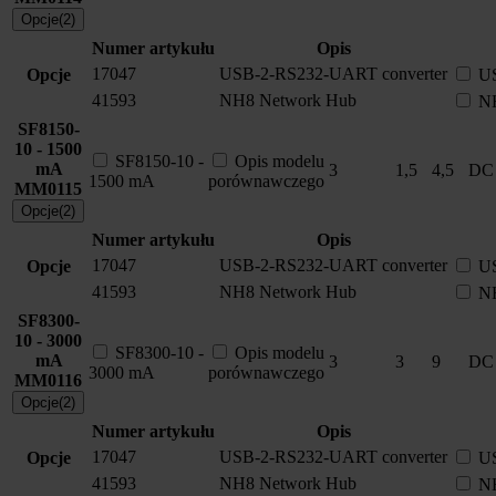
Opcje(2)
Numer artykułu
Opis
17047
USB-2-RS232-UART converter
Opcje
US
41593
NH8 Network Hub
N
SF8150-
10 - 1500
SF8150-10 -
Opis modelu
mA
3
1,5
4,5
DC
1500 mA
porównawczego
MM0115
Opcje(2)
Numer artykułu
Opis
17047
USB-2-RS232-UART converter
Opcje
US
41593
NH8 Network Hub
N
SF8300-
10 - 3000
SF8300-10 -
Opis modelu
mA
3
3
9
DC
3000 mA
porównawczego
MM0116
Opcje(2)
Numer artykułu
Opis
17047
USB-2-RS232-UART converter
Opcje
US
41593
NH8 Network Hub
N