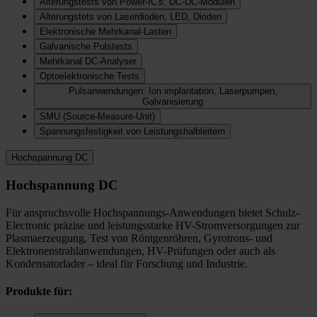
Alterungstests von Power-IC's, DC-DC-Modulen
Alterungstets von Laserdioden, LED, Dioden
Elektronische Mehrkanal-Lasten
Galvanische Pulstests
Mehrkanal DC-Analyser
Optoelektronische Tests
Pulsanwendungen: Ion implantation, Laserpumpen,
Galvanisierung
SMU (Source-Measure-Unit)
Spannungsfestigkeit von Leistungshalbleitern
Hochspannung DC
Hochspannung DC
Für anspruchsvolle Hochspannungs-Anwendungen bietet Schulz-
Electronic präzise und leistungsstarke HV-Stromversorgungen zur
Plasmaerzeugung, Test von Röntgenröhren, Gyrotrons- und
Elektronenstrahlanwendungen, HV-Prüfungen oder auch als
Kondensatorlader – ideal für Forschung und Industrie.
Produkte für: