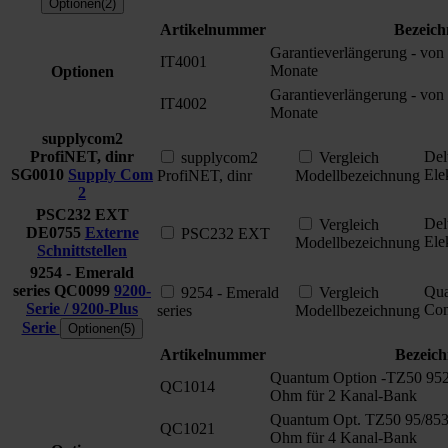
Optionen(2)
Artikelnummer
Bezeic
Garantieverlängerung - von
IT4001
Monate
Optionen
Garantieverlängerung - von
IT4002
Monate
supplycom2
ProfiNET, dinr
Del
supplycom2
Vergleich
SG0010
Supply Com
Ele
ProfiNET, dinr
Modellbezeichnung
2
PSC232 EXT
Del
Vergleich
DE0755
Externe
PSC232 EXT
Ele
Modellbezeichnung
Schnittstellen
9254 - Emerald
series
QC0099
9200-
Qu
9254 - Emerald
Vergleich
Serie / 9200-Plus
Com
series
Modellbezeichnung
Serie
Optionen(5)
Artikelnummer
Bezeic
Quantum Option -TZ50 952
QC1014
Ohm für 2 Kanal-Bank
Quantum Opt. TZ50 95/853
QC1021
Ohm für 4 Kanal-Bank