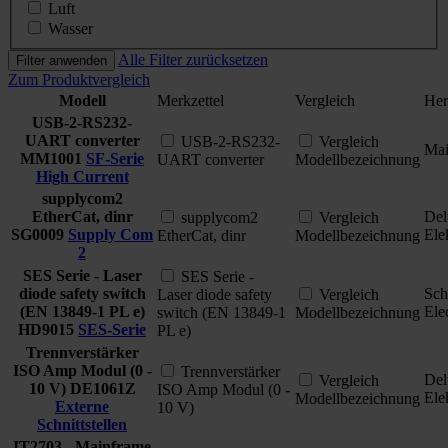
Luft
Wasser
Alle Filter zurücksetzen
Filter anwenden
Zum Produktvergleich
Modell
Merkzettel
Vergleich
Her
USB-2-RS232-
UART converter
USB-2-RS232-
Vergleich
Ma
MM1001
SF-Serie
UART converter
Modellbezeichnung
High Current
supplycom2
EtherCat, dinr
Del
supplycom2
Vergleich
SG0009
Supply Com
Ele
EtherCat, dinr
Modellbezeichnung
2
SES Serie - Laser
SES Serie -
diode safety switch
Sch
Laser diode safety
Vergleich
(EN 13849-1 PL e)
Ele
switch (EN 13849-1
Modellbezeichnung
HD9015
SES-Serie
PL e)
Trennverstärker
ISO Amp Modul (0 -
Trennverstärker
Del
Vergleich
10 V)
DE1061Z
ISO Amp Modul (0 -
Ele
Modellbezeichnung
Externe
10 V)
Schnittstellen
IT2703 - Mainframe