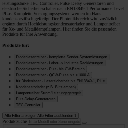
leistungsstarke TEC Controller, Pulse-Delay-Generatoren und
elektrische Sicherheitsschalter nach EN13849-1 Performance Level
PL-e. Komplette Versorgungssysteme werden im Haus
kundenspezifisch gefertigt. Der Photonikbereich wird zusätzlich
ergänzt durch Hochleistungskondensatorlader und Lampentreiber
für Xe- und Metalldampflampen. Hier finden Sie die passenden
Produkte für Ihre Anwendung.
Produkte für:
Diodenlasertreiber - komplette Sonder-Systemlösungen
Diodenlasertreiber - Labor- & Industrie Racklösungen
Diodenlasertreiber - Puls- bis CW-Bereich
Diodenlasertreiber - QCW-Pulse bis >1000 A
für Diodenlaser - Lasersicherheit bis EN13849-1, PL e
Kondensatorlader (z.B. Blitzlampen)
Lampentreiber Strom/Leistungsgeregelt
Puls-Delay-Generatoren
TEC-Controller
Alle Filter anzeigen
Alle Filter ausblenden
1
Produktsuche