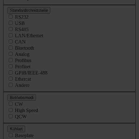
Standardschnittstelle
RS232
USB
RS485
LAN/Ethernet
CAN
Bluetooth
Analog
Profibus
Profinet
GPIB/IEEE-488
Ethercat
Andere
Betriebsmodi
CW
High Speed
QCW
Kühlart
Baseplate