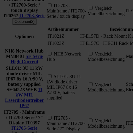
/ IT2700-Serie /
IT2703 -
Vergleich
touch-display
IT
Mainframe / IT2700-
Modellbezeichnung
IT0267
IT2703-Serie
Serie / touch-display
Optionen(2)
Artikelnummer
Bezeichnun
IT1021Z
IT-E157D - Rack Mount Ki
Optionen
IT1023Z
IT-E157C - ITECH-Rack M
NH8 Network Hub
NH8 Network
Vergleich
MM0401
SF-Serie
Ma
Hub
Modellbezeichnung
High Current
SLL01: 3U 11 kW
diode driver MIL
SLL01: 3U 11
IP67 8x 16 A/90 V,
kW diode driver
battery supplied
Sch
Vergleich
MIL IP67 8x 16
SE6452XWEB
11
Ele
Modellbezeichnung
A/90 V, battery
kW MIL
supplied
Laserdiodentreiber
IP67
IT2705 - Mainframe
/ IT2700-Serie / 7"
IT2705 -
Vergleich
Display
IT0397
IT
Mainframe / IT2700-
Modellbezeichnung
IT2705-Serie
Serie / 7" Display