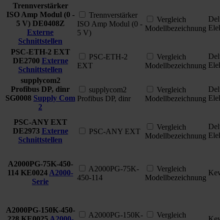
Trennverstärker
ISO Amp Modul (0 -
Trennverstärker
Del
Vergleich
5 V)
DE0408Z
ISO Amp Modul (0 -
Ele
Modellbezeichnung
Externe
5 V)
Schnittstellen
PSC-ETH-2 EXT
Del
PSC-ETH-2
Vergleich
DE2700
Externe
Ele
EXT
Modellbezeichnung
Schnittstellen
supplycom2
Profibus DP, dinr
Del
supplycom2
Vergleich
SG0008
Supply Com
Ele
Profibus DP, dinr
Modellbezeichnung
2
PSC-ANY EXT
Del
Vergleich
DE2973
Externe
PSC-ANY EXT
Ele
Modellbezeichnung
Schnittstellen
A2000PG-75K-450-
A2000PG-75K-
Vergleich
114
KE0024
A2000-
Kew
450-114
Modellbezeichnung
Serie
A2000PG-150K-450-
A2000PG-150K-
Vergleich
228
KE0025
A2000-
Kew