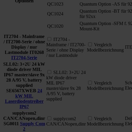
Optionen
QC1023
Quantum Option -AS für 9
Quantum Option -BT für 92
QC1024
für 92xx
Quantum Option -SFM f. 92
QC1020
Mount-Kit
IT2704 - Mainframe
IT2704 -
/ IT2700-Serie / ohne
Mainframe / IT2700-
Vergleich
Display / nur
IT
Serie / ohne Display
Modellbezeichnung
Lastmodule
IT0268
/ nur Lastmodule
IT2704-Serie
SLL02: 3+2U 24 kW
diode driver MIL
SLL02: 3+2U 24
IP67 master/slave 9x
kW diode driver
28 A/95 V, battery
Sch
MIL IP67
Vergleich
supplied
Ele
master/slave 9x 28
Modellbezeichnung
SE6567XWEB
24
A/95 V, battery
kW MIL
supplied
Laserdiodentreiber
IP67
supplycom2
CAN/CANopen,dinr
Del
supplycom2
Vergleich
SG0011
Supply Com
Ele
CAN/CANopen,dinr
Modellbezeichnung
2