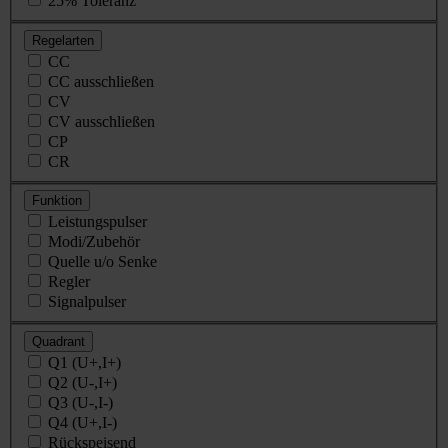
25% Toleranz
Regelarten
CC
CC ausschließen
CV
CV ausschließen
CP
CR
Funktion
Leistungspulser
Modi/Zubehör
Quelle u/o Senke
Regler
Signalpulser
Quadrant
Q1 (U+,I+)
Q2 (U-,I+)
Q3 (U-,I-)
Q4 (U+,I-)
Rückspeisend