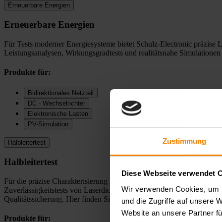
Erneuerbare Energien
Erneuerbare Energien
Für Tests moderner Energiesysteme bietet Schulz-Electronic präzise
Leistungsanalysen, Wirkungsgradtests und realitätsnahe Simulatione
Produkte für:
Bidirektionales Netzteil
DC - Wechselrichter
Elektronische Lasten
PV-Simulation
Zustimmung
Halbleitertest
Halbleitertest
Diese Webseite verwendet 
Für die präzise Charakterisierung moderner Halbleiter bietet Schul
Wir verwenden Cookies, um I
Zuverlässigkeitstests von Laserdioden. Unsere Systeme ermöglichen e
Qualitätssicherung. Hier finden Sie die passenden Produkte für Ihre
und die Zugriffe auf unsere 
Website an unsere Partner fü
Produkte für: