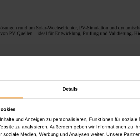
 Lösungen rund um Solar-Wechselrichter, PV-Simulation und dynamische 
n von PV-Quellen – ideal für Entwicklung, Prüfung und Validierung. Hi
Details
Cookies
z Electronic leistungsfähige Lösungen für SMU Messungen, Pulsanwendu
nhalte und Anzeigen zu personalisieren, Funktionen für soziale
xakte Parametererfassung, schnelle Pulsprofile und reproduzierbare L
 Anwendung.
Website zu analysieren. Außerdem geben wir Informationen zu I
r soziale Medien, Werbung und Analysen weiter. Unsere Partner