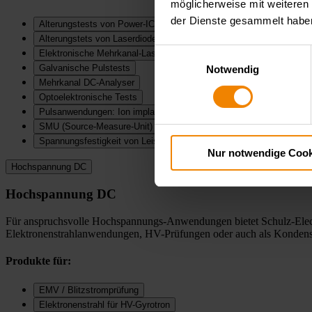
möglicherweise mit weiteren
der Dienste gesammelt habe
Alterungstests von Power-IC's, DC-DC-Modulen
Alterungstets von Laserdioden, LED, Dioden
Einwilligungsauswahl
Elektronische Mehrkanal-Lasten
Galvanische Pulstests
Notwendig
Mehrkanal DC-Analyser
Optoelektronische Tests
Pulsanwendungen: Ion implantation, Laserpumpen, Galvanisierung
SMU (Source-Measure-Unit)
Spannungsfestigkeit von Leistungshalbleitern
Nur notwendige Cook
Hochspannung DC
Hochspannung DC
Für anspruchsvolle Hochspannungs-Anwendungen bietet Schulz-Elect
Elektronenstrahlanwendungen, HV-Prüfungen oder auch als Kondensat
Produkte für:
EMV / Blitzstromprüfung
Elektronenstrahl für HV-Gyrotron