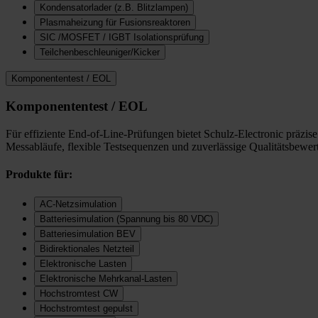
Kondensatorlader (z.B. Blitzlampen)
Plasmaheizung für Fusionsreaktoren
SIC /MOSFET / IGBT Isolationsprüfung
Teilchenbeschleuniger/Kicker
Komponententest / EOL
Komponententest / EOL
Für effiziente End-of-Line-Prüfungen bietet Schulz-Electronic präzi
Messabläufe, flexible Testsequenzen und zuverlässige Qualitätsbewer
Produkte für:
AC-Netzsimulation
Batteriesimulation (Spannung bis 80 VDC)
Batteriesimulation BEV
Bidirektionales Netzteil
Elektronische Lasten
Elektronische Mehrkanal-Lasten
Hochstromtest CW
Hochstromtest gepulst