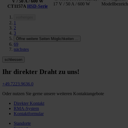
V / 50 A / 600 W
17 V / 50 A / 600 W
Modellbezeic
CT1157A
HSD-Serie
vorheriges
1
2
3
Öffne weitere Seiten Möglichkeiten
...
69
nächstes
schliessen
Ihr direkter Draht zu uns!
+49.7223.9636.0
Oder nutzen Sie gerne unsere weiteren Kontaktangebote
Direkter Kontakt
RMA-System
Kontaktformular
Standorte