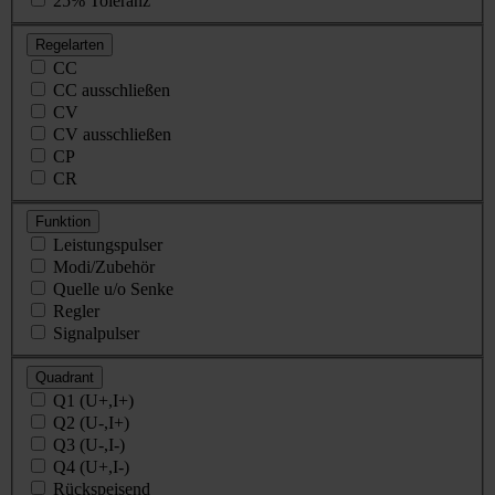
25% Toleranz
Regelarten
CC
CC ausschließen
CV
CV ausschließen
CP
CR
Funktion
Leistungspulser
Modi/Zubehör
Quelle u/o Senke
Regler
Signalpulser
Quadrant
Q1 (U+,I+)
Q2 (U-,I+)
Q3 (U-,I-)
Q4 (U+,I-)
Rückspeisend