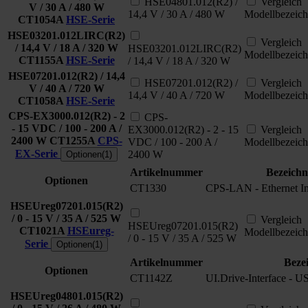
HSE04801.012(R2) /
Vergleich
V / 30 A / 480 W
14,4 V / 30 A / 480 W
Modellbezeic
CT1054A
HSE-Serie
HSE03201.012LIRC(R2)
Vergleich
/ 14,4 V / 18 A / 320 W
HSE03201.012LIRC(R2)
Modellbezeic
CT1155A
HSE-Serie
/ 14,4 V / 18 A / 320 W
HSE07201.012(R2) / 14,4
HSE07201.012(R2) /
Vergleich
V / 40 A / 720 W
14,4 V / 40 A / 720 W
Modellbezeic
CT1058A
HSE-Serie
CPS-EX3000.012(R2) - 2
CPS-
- 15 VDC / 100 - 200 A /
EX3000.012(R2) - 2 - 15
Vergleich
2400 W
CT1255A
CPS-
VDC / 100 - 200 A /
Modellbezeic
EX-Serie
2400 W
Optionen(1)
Artikelnummer
Bezeich
Optionen
CT1330
CPS-LAN - Ethernet I
HSEUreg07201.015(R2)
/ 0 - 15 V / 35 A / 525 W
Vergleich
HSEUreg07201.015(R2)
CT1021A
HSEureg-
Modellbezeic
/ 0 - 15 V / 35 A / 525 W
Serie
Optionen(1)
Artikelnummer
Beze
Optionen
CT1142Z
UI.Drive-Interface - U
HSEUreg04801.015(R2)