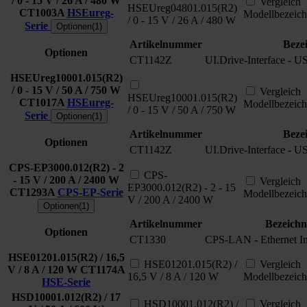
/ 0 - 15 V / 26 A / 480 W
Vergleich
HSEUreg04801.015(R2)
CT1003A
HSEureg-
Modellbezeic
/ 0 - 15 V / 26 A / 480 W
Serie
Optionen(1)
Artikelnummer
Beze
Optionen
CT1142Z
UI.Drive-Interface - U
HSEUreg10001.015(R2)
/ 0 - 15 V / 50 A / 750 W
Vergleich
HSEUreg10001.015(R2)
CT1017A
HSEureg-
Modellbezeic
/ 0 - 15 V / 50 A / 750 W
Serie
Optionen(1)
Artikelnummer
Beze
Optionen
CT1142Z
UI.Drive-Interface - U
CPS-EP3000.012(R2) - 2
CPS-
- 15 V / 200 A / 2400 W
Vergleich
EP3000.012(R2) - 2 - 15
CT1293A
CPS-EP-Serie
Modellbezeic
V / 200 A / 2400 W
Optionen(1)
Artikelnummer
Bezeich
Optionen
CT1330
CPS-LAN - Ethernet I
HSE01201.015(R2) / 16,5
HSE01201.015(R2) /
Vergleich
V / 8 A / 120 W
CT1174A
16,5 V / 8 A / 120 W
Modellbezeic
HSE-Serie
HSD10001.012(R2) / 17
HSD10001.012(R2) /
Vergleich