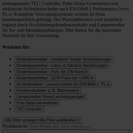
leistungsstarke TEC Controller, Pulse-Delay-Generatoren und
elektrische Sicherheitsschalter nach EN13849-1 Performance Level
PL-e. Komplette Versorgungssysteme werden im Haus
kundenspezifisch gefertigt. Der Photonikbereich wird zusätzlich
ergänzt durch Hochleistungskondensatorlader und Lampentreiber
für Xe- und Metalldampflampen. Hier finden Sie die passenden
Produkte für Ihre Anwendung.
Produkte für:
Diodenlasertreiber - komplette Sonder-Systemlösungen
Diodenlasertreiber - Labor- & Industrie Racklösungen
Diodenlasertreiber - Puls- bis CW-Bereich
Diodenlasertreiber - QCW-Pulse bis >1000 A
für Diodenlaser - Lasersicherheit bis EN13849-1, PL e
Kondensatorlader (z.B. Blitzlampen)
Lampentreiber Strom/Leistungsgeregelt
Puls-Delay-Generatoren
TEC-Controller
Alle Filter anzeigen
Alle Filter ausblenden
1
Produktsuche