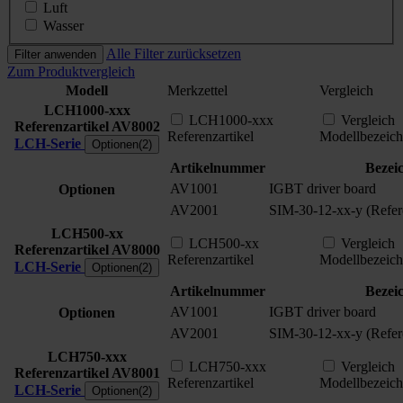
Luft
Wasser
Alle Filter zurücksetzen
Filter anwenden
Zum Produktvergleich
Modell
Merkzettel
Vergleich
LCH1000-xxx
LCH1000-xxx
Vergleich
Referenzartikel
AV8002
Referenzartikel
Modellbezeic
LCH-Serie
Optionen(2)
Artikelnummer
Bezei
AV1001
IGBT driver board
Optionen
AV2001
SIM-30-12-xx-y (Refere
LCH500-xx
LCH500-xx
Vergleich
Referenzartikel
AV8000
Referenzartikel
Modellbezeic
LCH-Serie
Optionen(2)
Artikelnummer
Bezei
AV1001
IGBT driver board
Optionen
AV2001
SIM-30-12-xx-y (Refere
LCH750-xxx
LCH750-xxx
Vergleich
Referenzartikel
AV8001
Referenzartikel
Modellbezeic
LCH-Serie
Optionen(2)