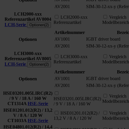
AV2001
SIM-30-12-xx-y (Refere
LCH2000-xxx
LCH2000-xxx
Vergleich
Referenzartikel
AV8004
Referenzartikel
Modellbezeic
LCH-Serie
Optionen(2)
Artikelnummer
Bezei
AV1001
IGBT driver board
Optionen
AV2001
SIM-30-12-xx-y (Refere
LCH3000-xxx
LCH3000-xxx
Vergleich
Referenzartikel
AV8005
Referenzartikel
Modellbezeic
LCH-Serie
Optionen(2)
Artikelnummer
Bezei
AV1001
IGBT driver board
Optionen
AV2001
SIM-30-12-xx-y (Refere
HSE03201.005LIRC(R2)
Vergleich
/ 9 V / 18 A / 160 W
HSE03201.005LIRC(R2)
Modellbezeic
CT1314A
HSE-Serie
/ 9 V / 18 A / 160 W
HSE01201.012(R2) / 13,2
HSE01201.012(R2) /
Vergleich
V / 8 A / 120 W
13,2 V / 8 A / 120 W
Modellbezeic
CT1033A
HSE-Serie
HSE04801.012(R2) / 14,4