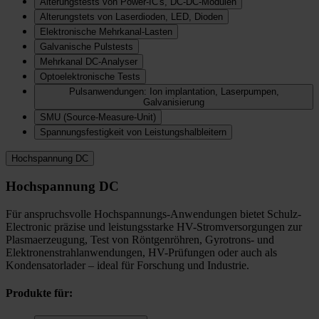
Alterungstests von Power-IC's, DC-DC-Modulen
Alterungstets von Laserdioden, LED, Dioden
Elektronische Mehrkanal-Lasten
Galvanische Pulstests
Mehrkanal DC-Analyser
Optoelektronische Tests
Pulsanwendungen: Ion implantation, Laserpumpen,
Galvanisierung
SMU (Source-Measure-Unit)
Spannungsfestigkeit von Leistungshalbleitern
Hochspannung DC
Hochspannung DC
Für anspruchsvolle Hochspannungs-Anwendungen bietet Schulz-
Electronic präzise und leistungsstarke HV-Stromversorgungen zur
Plasmaerzeugung, Test von Röntgenröhren, Gyrotrons- und
Elektronenstrahlanwendungen, HV-Prüfungen oder auch als
Kondensatorlader – ideal für Forschung und Industrie.
Produkte für: