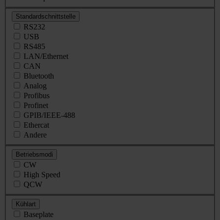
Standardschnittstelle
RS232
USB
RS485
LAN/Ethernet
CAN
Bluetooth
Analog
Profibus
Profinet
GPIB/IEEE-488
Ethercat
Andere
Betriebsmodi
CW
High Speed
QCW
Kühlart
Baseplate