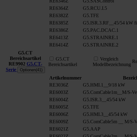
RE6346Z
G5.SASControl
RE6364Z
G5.RCU.I.5
RE6382Z
G5.TFE
RE6385Z
G5.ISR.3.RF__45/54 kW fü
RE6386Z
G5.PAC.DCAC.1
RE6413Z
G5.STRAINRE.1
RE6414Z
G5.STRAINRE.2
G5.CT
Bereichsartikel
G5.CT
Vergleich
Re
RE9902
G5.CT-
Bereichsartikel
Modellbezeichnung
Serie
Optionen(41)
Artikelnummer
Bezei
RE3036Z
G5.HMI.1__9/18 kW
RE6003Z
G5.ComCable1m__M/S-Ver
RE6004Z
G5.ISR.3__45/54 kW
RE6005Z
G5.TFE
RE6006Z
G5.HMI.3__45/54 kW
RE6009Z
G5.ComCable5m __ M/S-Ve
RE6021Z
G5.AAP
RE6022Z
G5.ComCable2m __ M/S-Ve