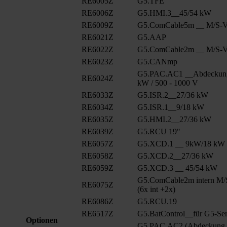
RE6005Z
G5.TFE
RE6006Z
G5.HMI.3__45/54 kW
RE6009Z
G5.ComCable5m __ M/S-Ve
RE6021Z
G5.AAP
RE6022Z
G5.ComCable2m __ M/S-Ve
RE6023Z
G5.CANmp
G5.PAC.AC1 __Abdeckung
RE6024Z
kW / 500 - 1000 V
RE6033Z
G5.ISR.2__27/36 kW
RE6034Z
G5.ISR.1__9/18 kW
RE6035Z
G5.HMI.2__27/36 kW
RE6039Z
G5.RCU 19"
RE6057Z
G5.XCD.1 __ 9kW/18 kW
RE6058Z
G5.XCD.2__27/36 kW
RE6059Z
G5.XCD.3 __ 45/54 kW
G5.ComCable2m intern M/
RE6075Z
(6x int +2x)
RE6086Z
G5.RCU.19
RE6517Z
G5.BatControl__für G5-Ser
Optionen
G5.PAC.AC2 (Abdeckung A