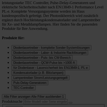
leistungsstarke TEC Controller, Pulse-Delay-Generatoren und
elektrische Sicherheitsschalter nach EN13849-1 Performance Level
PL-e. Komplette Versorgungssysteme werden im Haus
kundenspezifisch gefertigt. Der Photonikbereich wird zusätzlich
ergänzt durch Hochleistungskondensatorlader und Lampentreiber
für Xe- und Metalldampflampen. Hier finden Sie die passenden
Produkte für Ihre Anwendung.
Produkte für:
Diodenlasertreiber - komplette Sonder-Systemlösungen
Diodenlasertreiber - Labor- & Industrie Racklösungen
Diodenlasertreiber - Puls- bis CW-Bereich
Diodenlasertreiber - QCW-Pulse bis >1000 A
für Diodenlaser - Lasersicherheit bis EN13849-1, PL e
Kondensatorlader (z.B. Blitzlampen)
Lampentreiber Strom/Leistungsgeregelt
Puls-Delay-Generatoren
TEC-Controller
Alle Filter anzeigen
Alle Filter ausblenden
1
Produktsuche