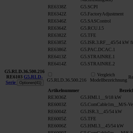
RE6338Z
G5.SCPI
RE6342Z
G5.FactoryAdjustment
RE6346Z
G5.SASControl
RE6364Z
G5.RCU.I.5
RE6382Z
G5.TFE
RE6385Z
G5.ISR.3.RF__45/54 kW fü
RE6386Z
G5.PAC.DCAC.1
RE6413Z
G5.STRAINRE.1
RE6414Z
G5.STRAINRE.2
G5.RLD.36.500.216
Vergleich
RE6103
G5.RLD-
Re
G5.RLD.36.500.216
Modellbezeichnung
Serie
Optionen(41)
Artikelnummer
Bezei
RE3036Z
G5.HMI.1__9/18 kW
RE6003Z
G5.ComCable1m__M/S-Ver
RE6004Z
G5.ISR.3__45/54 kW
RE6005Z
G5.TFE
RE6006Z
G5.HMI.3__45/54 kW
RE6009Z
G5.ComCable5m __ M/S-Ve