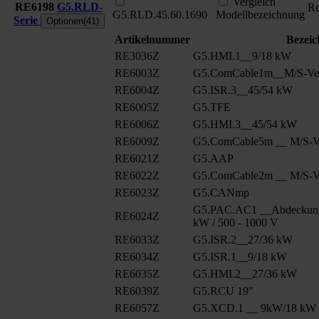
Vergleich
RE6198
G5.RLD-
Re
G5.RLD.45.60.1690
Modellbezeichnung
Serie
Optionen(41)
Artikelnummer
Bezei
RE3036Z
G5.HMI.1__9/18 kW
RE6003Z
G5.ComCable1m__M/S-Ver
RE6004Z
G5.ISR.3__45/54 kW
RE6005Z
G5.TFE
RE6006Z
G5.HMI.3__45/54 kW
RE6009Z
G5.ComCable5m __ M/S-Ve
RE6021Z
G5.AAP
RE6022Z
G5.ComCable2m __ M/S-Ve
RE6023Z
G5.CANmp
G5.PAC.AC1 __Abdeckung
RE6024Z
kW / 500 - 1000 V
RE6033Z
G5.ISR.2__27/36 kW
RE6034Z
G5.ISR.1__9/18 kW
RE6035Z
G5.HMI.2__27/36 kW
RE6039Z
G5.RCU 19"
RE6057Z
G5.XCD.1 __ 9kW/18 kW