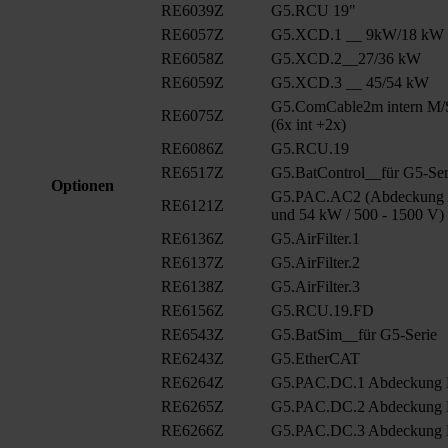
RE6039Z
G5.RCU 19"
RE6057Z
G5.XCD.1 __ 9kW/18 kW
RE6058Z
G5.XCD.2__27/36 kW
RE6059Z
G5.XCD.3 __ 45/54 kW
G5.ComCable2m intern M/
RE6075Z
(6x int +2x)
RE6086Z
G5.RCU.19
RE6517Z
G5.BatControl__für G5-Ser
Optionen
G5.PAC.AC2 (Abdeckung A
RE6121Z
und 54 kW / 500 - 1500 V)
RE6136Z
G5.AirFilter.1
RE6137Z
G5.AirFilter.2
RE6138Z
G5.AirFilter.3
RE6156Z
G5.RCU.19.FD
RE6543Z
G5.BatSim__für G5-Serie
RE6243Z
G5.EtherCAT
RE6264Z
G5.PAC.DC.1 Abdeckung
RE6265Z
G5.PAC.DC.2 Abdeckung
RE6266Z
G5.PAC.DC.3 Abdeckung