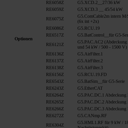
RE6058Z
G5.XCD.2__27/36 kW
RE6059Z
G5.XCD.3 __ 45/54 kW
G5.ComCable2m intern M/
RE6075Z
(6x int +2x)
RE6086Z
G5.RCU.19
RE6517Z
G5.BatControl__für G5-Ser
Optionen
G5.PAC.AC2 (Abdeckung A
RE6121Z
und 54 kW / 500 - 1500 V)
RE6136Z
G5.AirFilter.1
RE6137Z
G5.AirFilter.2
RE6138Z
G5.AirFilter.3
RE6156Z
G5.RCU.19.FD
RE6543Z
G5.BatSim__für G5-Serie
RE6243Z
G5.EtherCAT
RE6264Z
G5.PAC.DC.1 Abdeckung
RE6265Z
G5.PAC.DC.2 Abdeckung
RE6266Z
G5.PAC.DC.3 Abdeckung
RE6272Z
G5.CANmp.RF
G5.HMI.1.RF für 9 kW / 18
RE6304Z
Nachrüstungskit)