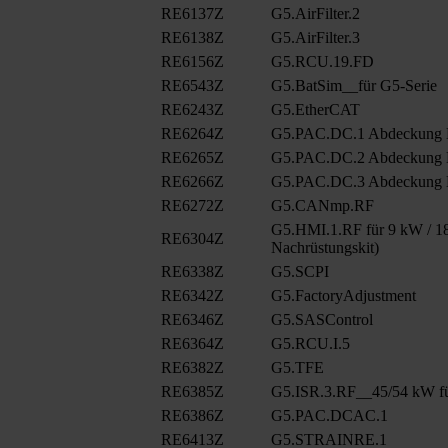
RE6137Z
G5.AirFilter.2
RE6138Z
G5.AirFilter.3
RE6156Z
G5.RCU.19.FD
RE6543Z
G5.BatSim__für G5-Serie
RE6243Z
G5.EtherCAT
RE6264Z
G5.PAC.DC.1 Abdeckung
RE6265Z
G5.PAC.DC.2 Abdeckung
RE6266Z
G5.PAC.DC.3 Abdeckung
RE6272Z
G5.CANmp.RF
G5.HMI.1.RF für 9 kW / 18
RE6304Z
Nachrüstungskit)
RE6338Z
G5.SCPI
RE6342Z
G5.FactoryAdjustment
RE6346Z
G5.SASControl
RE6364Z
G5.RCU.I.5
RE6382Z
G5.TFE
RE6385Z
G5.ISR.3.RF__45/54 kW fü
RE6386Z
G5.PAC.DCAC.1
RE6413Z
G5.STRAINRE.1