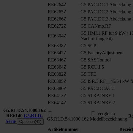
RE6264Z
G5.PAC.DC.1 Abdeckung
RE6265Z
G5.PAC.DC.2 Abdeckung
RE6266Z
G5.PAC.DC.3 Abdeckung
RE6272Z
G5.CANmp.RF
G5.HMI.1.RF für 9 kW / 18
RE6304Z
Nachrüstungskit)
RE6338Z
G5.SCPI
RE6342Z
G5.FactoryAdjustment
RE6346Z
G5.SASControl
RE6364Z
G5.RCU.I.5
RE6382Z
G5.TFE
RE6385Z
G5.ISR.3.RF__45/54 kW fü
RE6386Z
G5.PAC.DCAC.1
RE6413Z
G5.STRAINRE.1
RE6414Z
G5.STRAINRE.2
G5.RLD.54.1000.162
Vergleich
RE6140
G5.RLD-
Re
G5.RLD.54.1000.162
Modellbezeichnung
Serie
Optionen(41)
Artikelnummer
Bezei