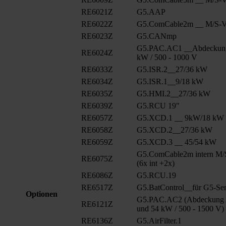
RE6021Z
G5.AAP
RE6022Z
G5.ComCable2m __ M/S-Ve
RE6023Z
G5.CANmp
G5.PAC.AC1 __Abdeckung
RE6024Z
kW / 500 - 1000 V
RE6033Z
G5.ISR.2__27/36 kW
RE6034Z
G5.ISR.1__9/18 kW
RE6035Z
G5.HMI.2__27/36 kW
RE6039Z
G5.RCU 19"
RE6057Z
G5.XCD.1 __ 9kW/18 kW
RE6058Z
G5.XCD.2__27/36 kW
RE6059Z
G5.XCD.3 __ 45/54 kW
G5.ComCable2m intern M/
RE6075Z
(6x int +2x)
RE6086Z
G5.RCU.19
RE6517Z
G5.BatControl__für G5-Ser
Optionen
G5.PAC.AC2 (Abdeckung A
RE6121Z
und 54 kW / 500 - 1500 V)
RE6136Z
G5.AirFilter.1