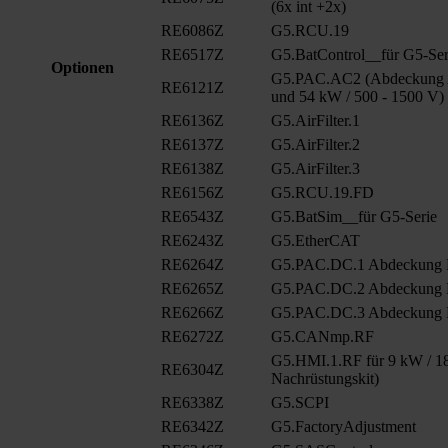
(6x int +2x)
RE6086Z
G5.RCU.19
RE6517Z
G5.BatControl__für G5-Ser
Optionen
G5.PAC.AC2 (Abdeckung A
RE6121Z
und 54 kW / 500 - 1500 V)
RE6136Z
G5.AirFilter.1
RE6137Z
G5.AirFilter.2
RE6138Z
G5.AirFilter.3
RE6156Z
G5.RCU.19.FD
RE6543Z
G5.BatSim__für G5-Serie
RE6243Z
G5.EtherCAT
RE6264Z
G5.PAC.DC.1 Abdeckung
RE6265Z
G5.PAC.DC.2 Abdeckung
RE6266Z
G5.PAC.DC.3 Abdeckung
RE6272Z
G5.CANmp.RF
G5.HMI.1.RF für 9 kW / 18
RE6304Z
Nachrüstungskit)
RE6338Z
G5.SCPI
RE6342Z
G5.FactoryAdjustment