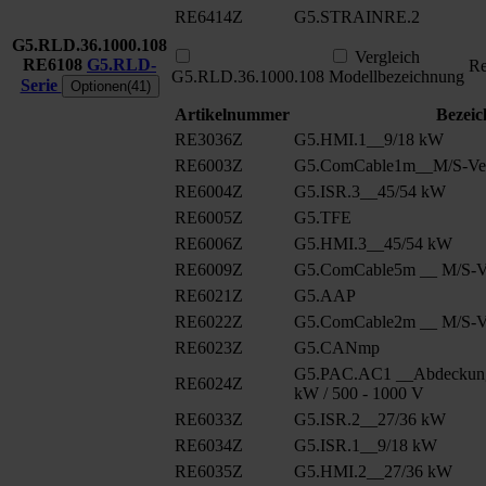
RE6414Z
G5.STRAINRE.2
G5.RLD.36.1000.108
Vergleich
RE6108
G5.RLD-
Re
G5.RLD.36.1000.108
Modellbezeichnung
Serie
Optionen(41)
Artikelnummer
Bezei
RE3036Z
G5.HMI.1__9/18 kW
RE6003Z
G5.ComCable1m__M/S-Ver
RE6004Z
G5.ISR.3__45/54 kW
RE6005Z
G5.TFE
RE6006Z
G5.HMI.3__45/54 kW
RE6009Z
G5.ComCable5m __ M/S-Ve
RE6021Z
G5.AAP
RE6022Z
G5.ComCable2m __ M/S-Ve
RE6023Z
G5.CANmp
G5.PAC.AC1 __Abdeckung
RE6024Z
kW / 500 - 1000 V
RE6033Z
G5.ISR.2__27/36 kW
RE6034Z
G5.ISR.1__9/18 kW
RE6035Z
G5.HMI.2__27/36 kW