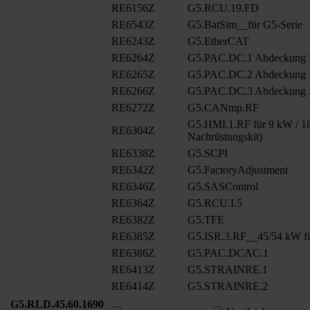
RE6156Z
G5.RCU.19.FD
RE6543Z
G5.BatSim__für G5-Serie
RE6243Z
G5.EtherCAT
RE6264Z
G5.PAC.DC.1 Abdeckung
RE6265Z
G5.PAC.DC.2 Abdeckung
RE6266Z
G5.PAC.DC.3 Abdeckung
RE6272Z
G5.CANmp.RF
G5.HMI.1.RF für 9 kW / 18
RE6304Z
Nachrüstungskit)
RE6338Z
G5.SCPI
RE6342Z
G5.FactoryAdjustment
RE6346Z
G5.SASControl
RE6364Z
G5.RCU.I.5
RE6382Z
G5.TFE
RE6385Z
G5.ISR.3.RF__45/54 kW fü
RE6386Z
G5.PAC.DCAC.1
RE6413Z
G5.STRAINRE.1
RE6414Z
G5.STRAINRE.2
G5.RLD.45.60.1690