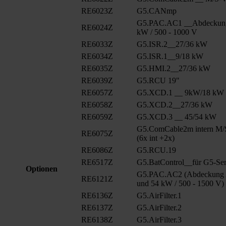
RE6023Z
G5.CANmp
G5.PAC.AC1 __Abdeckung
RE6024Z
kW / 500 - 1000 V
RE6033Z
G5.ISR.2__27/36 kW
RE6034Z
G5.ISR.1__9/18 kW
RE6035Z
G5.HMI.2__27/36 kW
RE6039Z
G5.RCU 19"
RE6057Z
G5.XCD.1 __ 9kW/18 kW
RE6058Z
G5.XCD.2__27/36 kW
RE6059Z
G5.XCD.3 __ 45/54 kW
G5.ComCable2m intern M/
RE6075Z
(6x int +2x)
RE6086Z
G5.RCU.19
RE6517Z
G5.BatControl__für G5-Ser
Optionen
G5.PAC.AC2 (Abdeckung A
RE6121Z
und 54 kW / 500 - 1500 V)
RE6136Z
G5.AirFilter.1
RE6137Z
G5.AirFilter.2
RE6138Z
G5.AirFilter.3