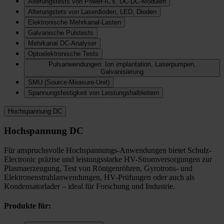
Alterungstests von Power-IC's, DC-DC-Modulen
Alterungstets von Laserdioden, LED, Dioden
Elektronische Mehrkanal-Lasten
Galvanische Pulstests
Mehrkanal DC-Analyser
Optoelektronische Tests
Pulsanwendungen: Ion implantation, Laserpumpen,
Galvanisierung
SMU (Source-Measure-Unit)
Spannungsfestigkeit von Leistungshalbleitern
Hochspannung DC
Hochspannung DC
Für anspruchsvolle Hochspannungs-Anwendungen bietet Schulz-
Electronic präzise und leistungsstarke HV-Stromversorgungen zur
Plasmaerzeugung, Test von Röntgenröhren, Gyrotrons- und
Elektronenstrahlanwendungen, HV-Prüfungen oder auch als
Kondensatorlader – ideal für Forschung und Industrie.
Produkte für: