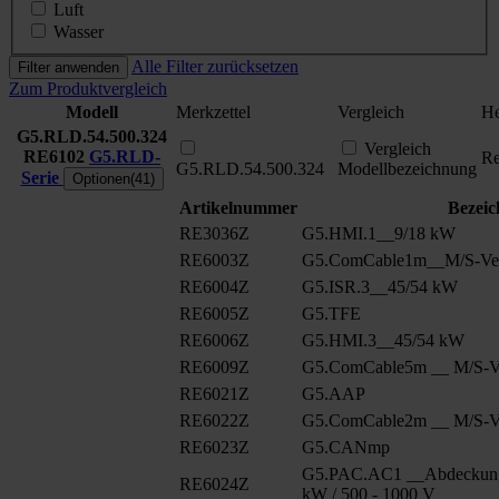
Luft
Wasser
Alle Filter zurücksetzen
Filter anwenden
Zum Produktvergleich
Modell
Merkzettel
Vergleich
He
G5.RLD.54.500.324
Vergleich
RE6102
G5.RLD-
Re
G5.RLD.54.500.324
Modellbezeichnung
Serie
Optionen(41)
Artikelnummer
Bezei
RE3036Z
G5.HMI.1__9/18 kW
RE6003Z
G5.ComCable1m__M/S-Ver
RE6004Z
G5.ISR.3__45/54 kW
RE6005Z
G5.TFE
RE6006Z
G5.HMI.3__45/54 kW
RE6009Z
G5.ComCable5m __ M/S-Ve
RE6021Z
G5.AAP
RE6022Z
G5.ComCable2m __ M/S-Ve
RE6023Z
G5.CANmp
G5.PAC.AC1 __Abdeckung
RE6024Z
kW / 500 - 1000 V