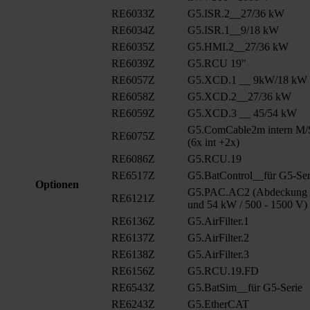
RE6033Z
G5.ISR.2__27/36 kW
RE6034Z
G5.ISR.1__9/18 kW
RE6035Z
G5.HMI.2__27/36 kW
RE6039Z
G5.RCU 19"
RE6057Z
G5.XCD.1 __ 9kW/18 kW
RE6058Z
G5.XCD.2__27/36 kW
RE6059Z
G5.XCD.3 __ 45/54 kW
G5.ComCable2m intern M/
RE6075Z
(6x int +2x)
RE6086Z
G5.RCU.19
RE6517Z
G5.BatControl__für G5-Ser
Optionen
G5.PAC.AC2 (Abdeckung A
RE6121Z
und 54 kW / 500 - 1500 V)
RE6136Z
G5.AirFilter.1
RE6137Z
G5.AirFilter.2
RE6138Z
G5.AirFilter.3
RE6156Z
G5.RCU.19.FD
RE6543Z
G5.BatSim__für G5-Serie
RE6243Z
G5.EtherCAT