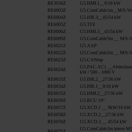
RE3036Z
G5.HMI.1__9/18 kW
RE6003Z
G5.ComCable1m__M/S-Ver
RE6004Z
G5.ISR.3__45/54 kW
RE6005Z
G5.TFE
RE6006Z
G5.HMI.3__45/54 kW
RE6009Z
G5.ComCable5m __ M/S-Ve
RE6021Z
G5.AAP
RE6022Z
G5.ComCable2m __ M/S-Ve
RE6023Z
G5.CANmp
G5.PAC.AC1 __Abdeckung
RE6024Z
kW / 500 - 1000 V
RE6033Z
G5.ISR.2__27/36 kW
RE6034Z
G5.ISR.1__9/18 kW
RE6035Z
G5.HMI.2__27/36 kW
RE6039Z
G5.RCU 19"
RE6057Z
G5.XCD.1 __ 9kW/18 kW
RE6058Z
G5.XCD.2__27/36 kW
RE6059Z
G5.XCD.3 __ 45/54 kW
G5.ComCable2m intern M/
RE6075Z