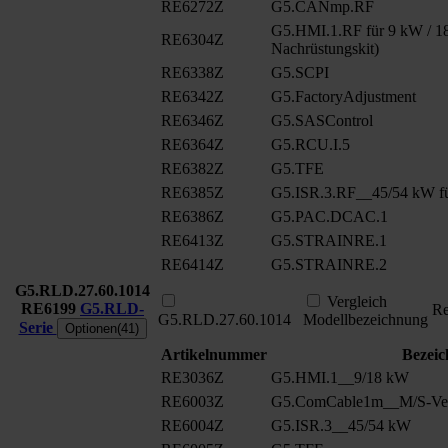
RE6272Z
G5.CANmp.RF
G5.HMI.1.RF für 9 kW / 18
RE6304Z
Nachrüstungskit)
RE6338Z
G5.SCPI
RE6342Z
G5.FactoryAdjustment
RE6346Z
G5.SASControl
RE6364Z
G5.RCU.I.5
RE6382Z
G5.TFE
RE6385Z
G5.ISR.3.RF__45/54 kW fü
RE6386Z
G5.PAC.DCAC.1
RE6413Z
G5.STRAINRE.1
RE6414Z
G5.STRAINRE.2
G5.RLD.27.60.1014
Vergleich
RE6199
G5.RLD-
Re
G5.RLD.27.60.1014
Modellbezeichnung
Serie
Optionen(41)
Artikelnummer
Bezei
RE3036Z
G5.HMI.1__9/18 kW
RE6003Z
G5.ComCable1m__M/S-Ver
RE6004Z
G5.ISR.3__45/54 kW