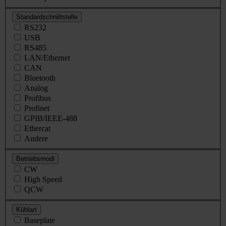
Standardschnittstelle
RS232
USB
RS485
LAN/Ethernet
CAN
Bluetooth
Analog
Profibus
Profinet
GPIB/IEEE-488
Ethercat
Andere
Betriebsmodi
CW
High Speed
QCW
Kühlart
Baseplate