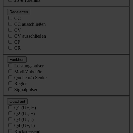
25% Toleranz
Regelarten
CC
CC ausschließen
CV
CV ausschließen
CP
CR
Funktion
Leistungspulser
Modi/Zubehör
Quelle u/o Senke
Regler
Signalpulser
Quadrant
Q1 (U+,I+)
Q2 (U-,I+)
Q3 (U-,I-)
Q4 (U+,I-)
Rückspeisend