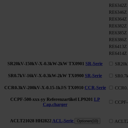
RE6342Z
RE6346Z
RE6364Z
RE6382Z
RE6385Z
RE6386Z
RE6413Z
RE6414Z
SR20kV-150kV-X-0.3kW-2kW
TX0901
SR-Serie
SR20k
SR0.7kV-16kV-X-0.3kW-2kW
TX0900
SR-Serie
SR0.7
CCR0.3kV-200kV-X-0.15-1kJ/S
TX0910
CCR-Serie
CCR0.
CCPF-500-xxx-yy Referenzartikel
LP9201
LP
CCPF-5
Cap.charger
ACLT21028
HH2822
ACL-Serie
Optionen(10)
ACLT2