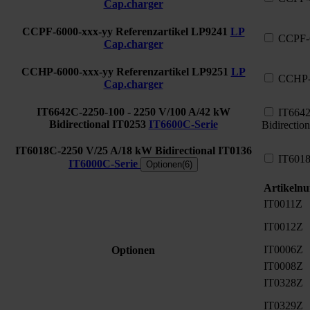
Cap.charger
CCPF-6000-xxx-yy Referenzartikel
LP9241
LP
CCPF-6
Cap.charger
CCHP-6000-xxx-yy Referenzartikel
LP9251
LP
CCHP-6
Cap.charger
IT6642C-2250-100 - 2250 V/100 A/42 kW
IT6642
Bidirectional
IT0253
IT6600C-Serie
Bidirection
IT6018C-2250 V/25 A/18 kW Bidirectional
IT0136
IT6018
IT6000C-Serie
Optionen(6)
Artikeln
IT0011Z
IT0012Z
IT0006Z
Optionen
IT0008Z
IT0328Z
IT0329Z