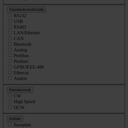
Standardschnittstelle
RS232
USB
RS485
LAN/Ethernet
CAN
Bluetooth
Analog
Profibus
Profinet
GPIB/IEEE-488
Ethercat
Andere
Betriebsmodi
CW
High Speed
QCW
Kühlart
Baseplate