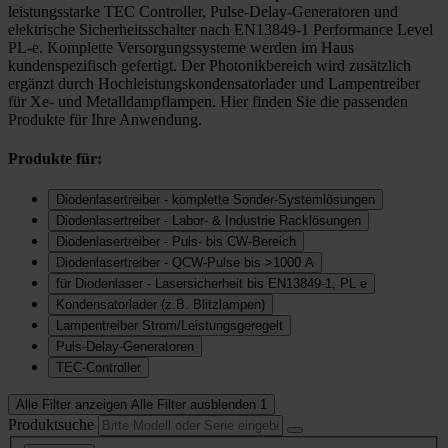
leistungsstarke TEC Controller, Pulse-Delay-Generatoren und
elektrische Sicherheitsschalter nach EN13849-1 Performance Level
PL-e. Komplette Versorgungssysteme werden im Haus
kundenspezifisch gefertigt. Der Photonikbereich wird zusätzlich
ergänzt durch Hochleistungskondensatorlader und Lampentreiber
für Xe- und Metalldampflampen. Hier finden Sie die passenden
Produkte für Ihre Anwendung.
Produkte für:
Diodenlasertreiber - komplette Sonder-Systemlösungen
Diodenlasertreiber - Labor- & Industrie Racklösungen
Diodenlasertreiber - Puls- bis CW-Bereich
Diodenlasertreiber - QCW-Pulse bis >1000 A
für Diodenlaser - Lasersicherheit bis EN13849-1, PL e
Kondensatorlader (z.B. Blitzlampen)
Lampentreiber Strom/Leistungsgeregelt
Puls-Delay-Generatoren
TEC-Controller
Alle Filter anzeigen
Alle Filter ausblenden
1
Produktsuche