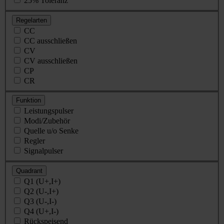
25% Toleranz
Regelarten
CC
CC ausschließen
CV
CV ausschließen
CP
CR
Funktion
Leistungspulser
Modi/Zubehör
Quelle u/o Senke
Regler
Signalpulser
Quadrant
Q1 (U+,I+)
Q2 (U-,I+)
Q3 (U-,I-)
Q4 (U+,I-)
Rückspeisend