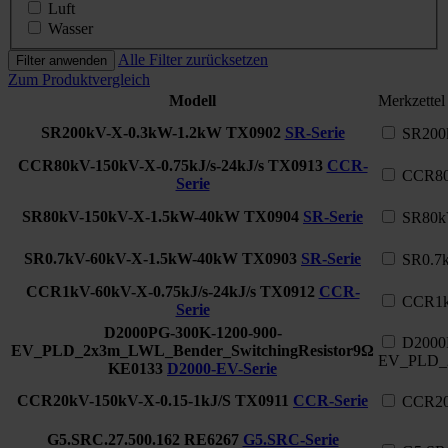
Luft
Wasser
Alle Filter zurücksetzen
Filter anwenden
Zum Produktvergleich
Modell
Merkzettel
SR200kV-X-0.3kW-1.2kW
TX0902
SR-Serie
SR200
CCR80kV-150kV-X-0.75kJ/s-24kJ/s
TX0913
CCR-
CCR80k
Serie
SR80kV-150kV-X-1.5kW-40kW
TX0904
SR-Serie
SR80k
SR0.7kV-60kV-X-1.5kW-40kW
TX0903
SR-Serie
SR0.7
CCR1kV-60kV-X-0.75kJ/s-24kJ/s
TX0912
CCR-
CCR1kV
Serie
D2000PG-300K-1200-900-
D2000
EV_PLD_2x3m_LWL_Bender_SwitchingResistor9Ω
EV_PLD_2
KE0133
D2000-EV-Serie
CCR20kV-150kV-X-0.15-1kJ/S
TX0911
CCR-Serie
CCR20
G5.SRC.27.500.162
RE6267
G5.SRC-Serie