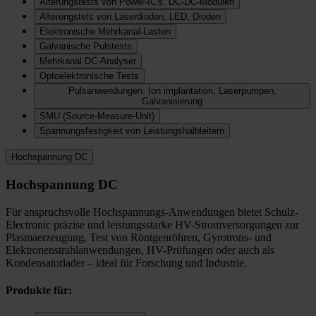
Alterungstests von Power-IC's, DC-DC-Modulen
Alterungstets von Laserdioden, LED, Dioden
Elektronische Mehrkanal-Lasten
Galvanische Pulstests
Mehrkanal DC-Analyser
Optoelektronische Tests
Pulsanwendungen: Ion implantation, Laserpumpen,
Galvanisierung
SMU (Source-Measure-Unit)
Spannungsfestigkeit von Leistungshalbleitern
Hochspannung DC
Hochspannung DC
Für anspruchsvolle Hochspannungs-Anwendungen bietet Schulz-
Electronic präzise und leistungsstarke HV-Stromversorgungen zur
Plasmaerzeugung, Test von Röntgenröhren, Gyrotrons- und
Elektronenstrahlanwendungen, HV-Prüfungen oder auch als
Kondensatorlader – ideal für Forschung und Industrie.
Produkte für: