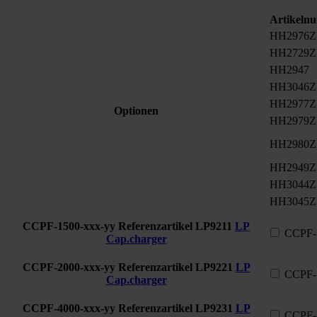
Artikeln
HH2976Z
HH2729Z
HH2947
HH3046Z
HH2977Z
Optionen
HH2979Z
HH2980Z
HH2949Z
HH3044Z
HH3045Z
CCPF-1500-xxx-yy Referenzartikel
LP9211
LP
CCPF-1
Cap.charger
CCPF-2000-xxx-yy Referenzartikel
LP9221
LP
CCPF-2
Cap.charger
CCPF-4000-xxx-yy Referenzartikel
LP9231
LP
CCPF-4