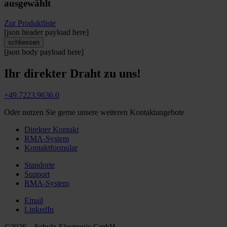
ausgewählt
Zur Produktliste
[json header payload here]
schliessen
[json body payload here]
Ihr direkter Draht zu uns!
+49.7223.9636.0
Oder nutzen Sie gerne unsere weiteren Kontaktangebote
Direkter Kontakt
RMA-System
Kontaktformular
Standorte
Support
RMA-System
Email
LinkedIn
©2026 – Schulz-Electronic GmbH