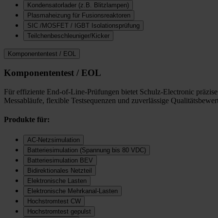
Kondensatorlader (z.B. Blitzlampen)
Plasmaheizung für Fusionsreaktoren
SIC /MOSFET / IGBT Isolationsprüfung
Teilchenbeschleuniger/Kicker
Komponententest / EOL
Komponententest / EOL
Für effiziente End-of-Line-Prüfungen bietet Schulz-Electronic präzi
Messabläufe, flexible Testsequenzen und zuverlässige Qualitätsbewer
Produkte für:
AC-Netzsimulation
Batteriesimulation (Spannung bis 80 VDC)
Batteriesimulation BEV
Bidirektionales Netzteil
Elektronische Lasten
Elektronische Mehrkanal-Lasten
Hochstromtest CW
Hochstromtest gepulst