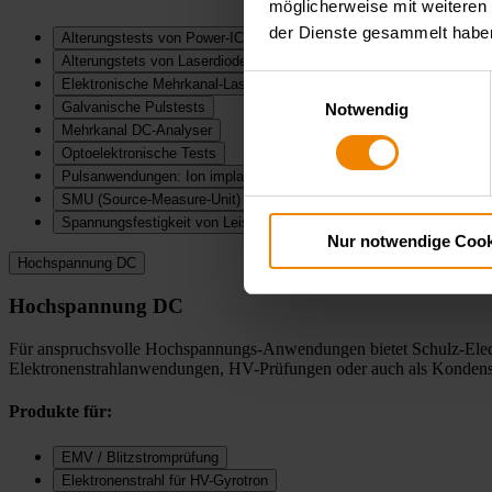
möglicherweise mit weiteren
der Dienste gesammelt habe
Alterungstests von Power-IC's, DC-DC-Modulen
Alterungstets von Laserdioden, LED, Dioden
Einwilligungsauswahl
Elektronische Mehrkanal-Lasten
Galvanische Pulstests
Notwendig
Mehrkanal DC-Analyser
Optoelektronische Tests
Pulsanwendungen: Ion implantation, Laserpumpen, Galvanisierung
SMU (Source-Measure-Unit)
Spannungsfestigkeit von Leistungshalbleitern
Nur notwendige Cook
Hochspannung DC
Hochspannung DC
Für anspruchsvolle Hochspannungs-Anwendungen bietet Schulz-Elect
Elektronenstrahlanwendungen, HV-Prüfungen oder auch als Kondensat
Produkte für:
EMV / Blitzstromprüfung
Elektronenstrahl für HV-Gyrotron