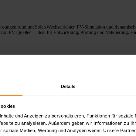
 Lösungen rund um Solar-Wechselrichter, PV-Simulation und dynamische 
n von PV-Quellen – ideal für Entwicklung, Prüfung und Validierung. Hi
Details
Cookies
z Electronic leistungsfähige Lösungen für SMU Messungen, Pulsanwendu
nhalte und Anzeigen zu personalisieren, Funktionen für soziale
xakte Parametererfassung, schnelle Pulsprofile und reproduzierbare L
 Anwendung.
Website zu analysieren. Außerdem geben wir Informationen zu I
r soziale Medien, Werbung und Analysen weiter. Unsere Partner