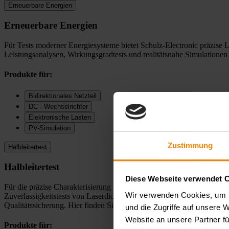
Erneuerbare Energien
Erneuerbare Energien
Für Tests moderner Energiesysteme bietet Schulz-Electronic präzise
Leistungsanalysen, Wirkungsgradtests und realitätsnahe Simulatione
Produkte für:
Bidirektionales Netzteil
DC - Wechselrichter
Elektronische Lasten
PV-Simulation
Zustimmung
Halbleitertest
Halbleitertest
Diese Webseite verwendet 
Für die präzise Charakterisierung moderner Halbleiter bietet Schul
Wir verwenden Cookies, um I
Zuverlässigkeitstests von Laserdioden. Unsere Systeme ermöglichen e
Qualitätssicherung. Hier finden Sie die passenden Produkte für Ihre
und die Zugriffe auf unsere 
Website an unsere Partner fü
Produkte für: