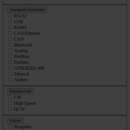
Standardschnittstelle
RS232
USB
RS485
LAN/Ethernet
CAN
Bluetooth
Analog
Profibus
Profinet
GPIB/IEEE-488
Ethercat
Andere
Betriebsmodi
CW
High Speed
QCW
Kühlart
Baseplate