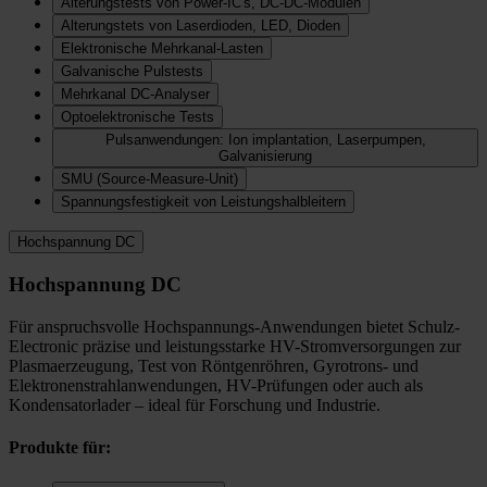
Alterungstests von Power-IC's, DC-DC-Modulen
Alterungstets von Laserdioden, LED, Dioden
Elektronische Mehrkanal-Lasten
Galvanische Pulstests
Mehrkanal DC-Analyser
Optoelektronische Tests
Pulsanwendungen: Ion implantation, Laserpumpen,
Galvanisierung
SMU (Source-Measure-Unit)
Spannungsfestigkeit von Leistungshalbleitern
Hochspannung DC
Hochspannung DC
Für anspruchsvolle Hochspannungs-Anwendungen bietet Schulz-
Electronic präzise und leistungsstarke HV-Stromversorgungen zur
Plasmaerzeugung, Test von Röntgenröhren, Gyrotrons- und
Elektronenstrahlanwendungen, HV-Prüfungen oder auch als
Kondensatorlader – ideal für Forschung und Industrie.
Produkte für: