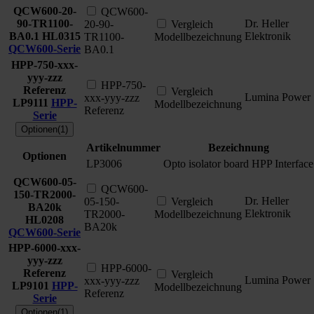
QCW600-20-
QCW600-
90-TR1100-
Dr. Heller
20-90-
Vergleich
BA0.1
HL0315
Elektronik
TR1100-
Modellbezeichnung
QCW600-Serie
BA0.1
HPP-750-xxx-
yyy-zzz
HPP-750-
Referenz
Vergleich
Lumina Power
xxx-yyy-zzz
LP9111
HPP-
Modellbezeichnung
Referenz
Serie
Optionen(1)
Artikelnummer
Bezeichnung
Optionen
LP3006
Opto isolator board HPP Interface
QCW600-05-
QCW600-
150-TR2000-
Dr. Heller
05-150-
Vergleich
BA20k
Elektronik
TR2000-
Modellbezeichnung
HL0208
BA20k
QCW600-Serie
HPP-6000-xxx-
yyy-zzz
HPP-6000-
Referenz
Vergleich
Lumina Power
xxx-yyy-zzz
LP9101
HPP-
Modellbezeichnung
Referenz
Serie
Optionen(1)