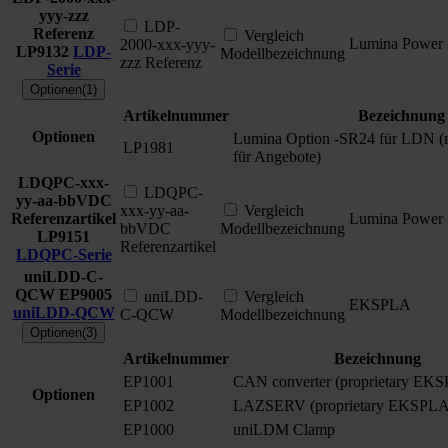
yyy-zzz
LDP-
Referenz
Vergleich
Lumina Power
2000-xxx-yyy-
LP9132
LDP-
Modellbezeichnung
zzz Referenz
Serie
Optionen(1)
Artikelnummer
Bezeichnung
Optionen
Lumina Option -SR24 für LDN (nu
LP1981
für Angebote)
LDQPC-xxx-
LDQPC-
yy-aa-bbVDC
xxx-yy-aa-
Vergleich
Referenzartikel
Lumina Power
bbVDC
Modellbezeichnung
LP9151
Referenzartikel
LDQPC-Serie
uniLDD-C-
QCW
EP9005
uniLDD-
Vergleich
EKSPLA
uniLDD-QCW
C-QCW
Modellbezeichnung
Optionen(3)
Artikelnummer
Bezeichnung
EP1001
CAN converter (proprietary EK
Optionen
EP1002
LAZSERV (proprietary EKSPLA
EP1000
uniLDM Clamp