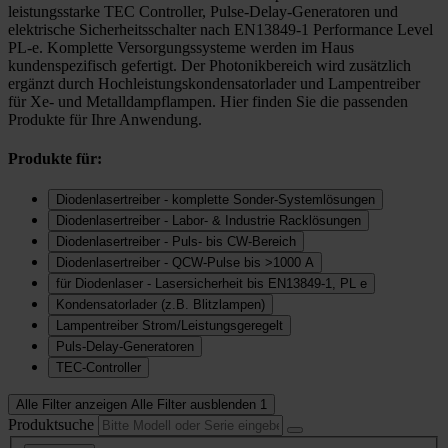
leistungsstarke TEC Controller, Pulse-Delay-Generatoren und
elektrische Sicherheitsschalter nach EN13849-1 Performance Level
PL-e. Komplette Versorgungssysteme werden im Haus
kundenspezifisch gefertigt. Der Photonikbereich wird zusätzlich
ergänzt durch Hochleistungskondensatorlader und Lampentreiber
für Xe- und Metalldampflampen. Hier finden Sie die passenden
Produkte für Ihre Anwendung.
Produkte für:
Diodenlasertreiber - komplette Sonder-Systemlösungen
Diodenlasertreiber - Labor- & Industrie Racklösungen
Diodenlasertreiber - Puls- bis CW-Bereich
Diodenlasertreiber - QCW-Pulse bis >1000 A
für Diodenlaser - Lasersicherheit bis EN13849-1, PL e
Kondensatorlader (z.B. Blitzlampen)
Lampentreiber Strom/Leistungsgeregelt
Puls-Delay-Generatoren
TEC-Controller
Alle Filter anzeigen
Alle Filter ausblenden
1
Produktsuche