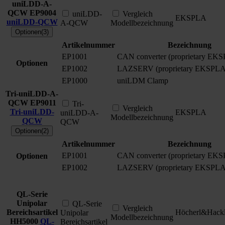
uniLDD-A-
QCW
EP9004
uniLDD-
Vergleich
EKSPLA
uniLDD-QCW
A-QCW
Modellbezeichnung
Optionen(3)
Artikelnummer
Bezeichnung
EP1001
CAN converter (proprietary EK
Optionen
EP1002
LAZSERV (proprietary EKSPLA
EP1000
uniLDM Clamp
Tri-uniLDD-A-
QCW
EP9011
Tri-
Vergleich
Tri-uniLDD-
EKSPLA
uniLDD-A-
Modellbezeichnung
QCW
QCW
Optionen(2)
Artikelnummer
Bezeichnung
EP1001
CAN converter (proprietary EK
Optionen
EP1002
LAZSERV (proprietary EKSPLA
QL-Serie
Unipolar
QL-Serie
Vergleich
Bereichsartikel
Höcherl&Hack
Unipolar
Modellbezeichnung
HH5000
QL-
Bereichsartikel