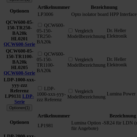
Artikelnummer
Bezeichnung
Optionen
LP3006
Opto isolator board HPP Interface
QCW600-05-
QCW600-
150-TR250-
Dr. Heller
05-150-
Vergleich
BA20k
Elektronik
TR250-
Modellbezeichnung
HL0201
BA20k
QCW600-Serie
QCW600-05-
QCW600-
150-TR1100-
Dr. Heller
05-150-
Vergleich
BA20k
Elektronik
TR1100-
Modellbezeichnung
HL0205
BA20k
QCW600-Serie
LDP-1000-xxx-
yyy-zzz
LDP-
Referenz
Vergleich
Lumina Power
1000-xxx-yyy-
LP9131
LDP-
Modellbezeichnung
zzz Referenz
Serie
Optionen(1)
Artikelnummer
Bezeichnung
Optionen
Lumina Option -SR24 für LDN (nu
LP1981
für Angebote)
LDP-2000-xxx-