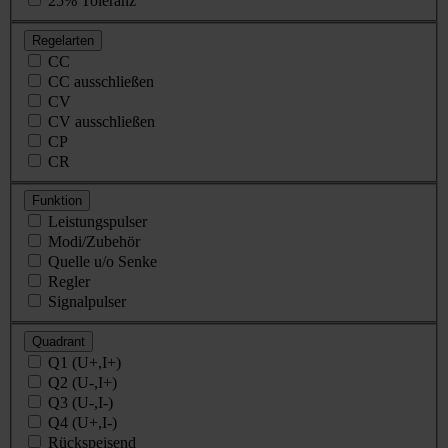
25% Toleranz
Regelarten
CC
CC ausschließen
CV
CV ausschließen
CP
CR
Funktion
Leistungspulser
Modi/Zubehör
Quelle u/o Senke
Regler
Signalpulser
Quadrant
Q1 (U+,I+)
Q2 (U-,I+)
Q3 (U-,I-)
Q4 (U+,I-)
Rückspeisend