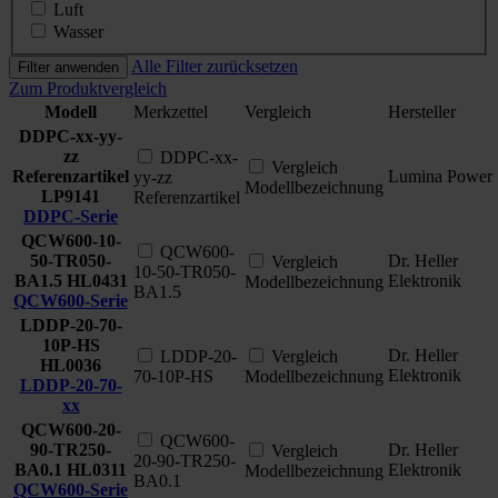
Luft
Wasser
Alle Filter zurücksetzen
Filter anwenden
Zum Produktvergleich
Modell
Merkzettel
Vergleich
Hersteller
DDPC-xx-yy-
zz
DDPC-xx-
Vergleich
Referenzartikel
Lumina Power
yy-zz
Modellbezeichnung
LP9141
Referenzartikel
DDPC-Serie
QCW600-10-
QCW600-
50-TR050-
Dr. Heller
Vergleich
10-50-TR050-
BA1.5
HL0431
Elektronik
Modellbezeichnung
BA1.5
QCW600-Serie
LDDP-20-70-
10P-HS
Dr. Heller
LDDP-20-
Vergleich
HL0036
Elektronik
70-10P-HS
Modellbezeichnung
LDDP-20-70-
xx
QCW600-20-
QCW600-
90-TR250-
Dr. Heller
Vergleich
20-90-TR250-
BA0.1
HL0311
Elektronik
Modellbezeichnung
BA0.1
QCW600-Serie