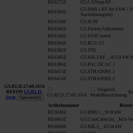
RE6272Z
G5.CANmp.RF
G5.HMI.1.RF für 9 kW / 18
RE6304Z
Nachrüstungskit)
RE6338Z
G5.SCPI
RE6342Z
G5.FactoryAdjustment
RE6346Z
G5.SASControl
RE6364Z
G5.RCU.I.5
RE6382Z
G5.TFE
RE6385Z
G5.ISR.3.RF__45/54 kW fü
RE6386Z
G5.PAC.DCAC.1
RE6413Z
G5.STRAINRE.1
RE6414Z
G5.STRAINRE.2
G5.RLD.27.60.1014
Vergleich
RE6199
G5.RLD-
Re
G5.RLD.27.60.1014
Modellbezeichnung
Serie
Optionen(41)
Artikelnummer
Bezei
RE3036Z
G5.HMI.1__9/18 kW
RE6003Z
G5.ComCable1m__M/S-Ver
RE6004Z
G5.ISR.3__45/54 kW