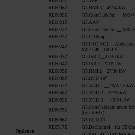
RE6005Z
G5.TFE
RE6006Z
G5.HMI.3__45/54 kW
RE6009Z
G5.ComCable5m __ M/S-Ve
RE6021Z
G5.AAP
RE6022Z
G5.ComCable2m __ M/S-Ve
RE6023Z
G5.CANmp
G5.PAC.AC1 __Abdeckung
RE6024Z
kW / 500 - 1000 V
RE6033Z
G5.ISR.2__27/36 kW
RE6034Z
G5.ISR.1__9/18 kW
RE6035Z
G5.HMI.2__27/36 kW
RE6039Z
G5.RCU 19"
RE6057Z
G5.XCD.1 __ 9kW/18 kW
RE6058Z
G5.XCD.2__27/36 kW
RE6059Z
G5.XCD.3 __ 45/54 kW
G5.ComCable2m intern M/
RE6075Z
(6x int +2x)
RE6086Z
G5.RCU.19
RE6517Z
G5.BatControl__für G5-Ser
Optionen
G5.PAC.AC2 (Abdeckung A