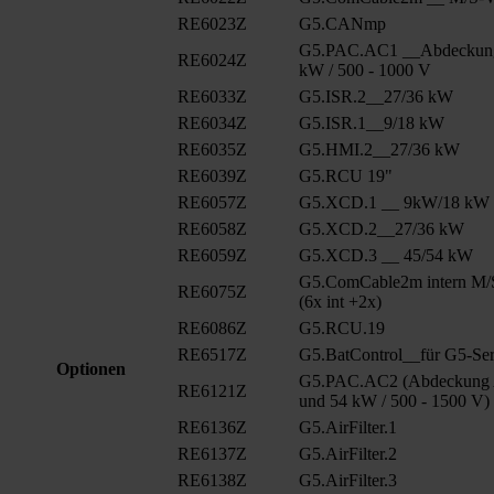
RE6023Z
G5.CANmp
G5.PAC.AC1 __Abdeckung
RE6024Z
kW / 500 - 1000 V
RE6033Z
G5.ISR.2__27/36 kW
RE6034Z
G5.ISR.1__9/18 kW
RE6035Z
G5.HMI.2__27/36 kW
RE6039Z
G5.RCU 19"
RE6057Z
G5.XCD.1 __ 9kW/18 kW
RE6058Z
G5.XCD.2__27/36 kW
RE6059Z
G5.XCD.3 __ 45/54 kW
G5.ComCable2m intern M/
RE6075Z
(6x int +2x)
RE6086Z
G5.RCU.19
RE6517Z
G5.BatControl__für G5-Ser
Optionen
G5.PAC.AC2 (Abdeckung A
RE6121Z
und 54 kW / 500 - 1500 V)
RE6136Z
G5.AirFilter.1
RE6137Z
G5.AirFilter.2
RE6138Z
G5.AirFilter.3