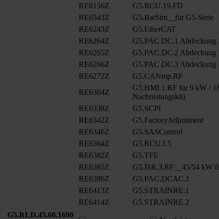
RE6156Z
G5.RCU.19.FD
RE6543Z
G5.BatSim__für G5-Serie
RE6243Z
G5.EtherCAT
RE6264Z
G5.PAC.DC.1 Abdeckung
RE6265Z
G5.PAC.DC.2 Abdeckung
RE6266Z
G5.PAC.DC.3 Abdeckung
RE6272Z
G5.CANmp.RF
G5.HMI.1.RF für 9 kW / 18
RE6304Z
Nachrüstungskit)
RE6338Z
G5.SCPI
RE6342Z
G5.FactoryAdjustment
RE6346Z
G5.SASControl
RE6364Z
G5.RCU.I.5
RE6382Z
G5.TFE
RE6385Z
G5.ISR.3.RF__45/54 kW fü
RE6386Z
G5.PAC.DCAC.1
RE6413Z
G5.STRAINRE.1
RE6414Z
G5.STRAINRE.2
G5.RLD.45.60.1690