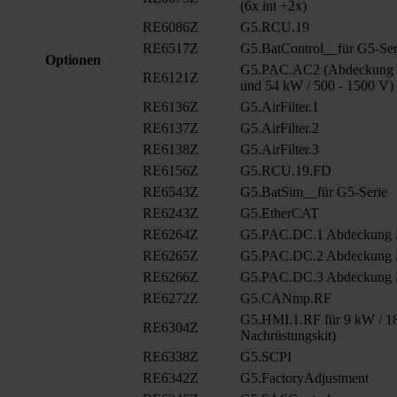
(6x int +2x)
RE6086Z
G5.RCU.19
RE6517Z
G5.BatControl__für G5-Ser
Optionen
G5.PAC.AC2 (Abdeckung A
RE6121Z
und 54 kW / 500 - 1500 V)
RE6136Z
G5.AirFilter.1
RE6137Z
G5.AirFilter.2
RE6138Z
G5.AirFilter.3
RE6156Z
G5.RCU.19.FD
RE6543Z
G5.BatSim__für G5-Serie
RE6243Z
G5.EtherCAT
RE6264Z
G5.PAC.DC.1 Abdeckung
RE6265Z
G5.PAC.DC.2 Abdeckung
RE6266Z
G5.PAC.DC.3 Abdeckung
RE6272Z
G5.CANmp.RF
G5.HMI.1.RF für 9 kW / 18
RE6304Z
Nachrüstungskit)
RE6338Z
G5.SCPI
RE6342Z
G5.FactoryAdjustment