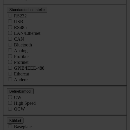
Standardschnittstelle
RS232
USB
RS485
LAN/Ethernet
CAN
Bluetooth
Analog
Profibus
Profinet
GPIB/IEEE-488
Ethercat
Andere
Betriebsmodi
CW
High Speed
QCW
Kühlart
Baseplate