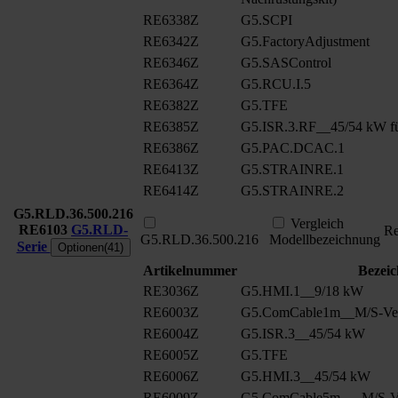
RE6338Z
G5.SCPI
RE6342Z
G5.FactoryAdjustment
RE6346Z
G5.SASControl
RE6364Z
G5.RCU.I.5
RE6382Z
G5.TFE
RE6385Z
G5.ISR.3.RF__45/54 kW fü
RE6386Z
G5.PAC.DCAC.1
RE6413Z
G5.STRAINRE.1
RE6414Z
G5.STRAINRE.2
G5.RLD.36.500.216
Vergleich
RE6103
G5.RLD-
Re
G5.RLD.36.500.216
Modellbezeichnung
Serie
Optionen(41)
Artikelnummer
Bezei
RE3036Z
G5.HMI.1__9/18 kW
RE6003Z
G5.ComCable1m__M/S-Ver
RE6004Z
G5.ISR.3__45/54 kW
RE6005Z
G5.TFE
RE6006Z
G5.HMI.3__45/54 kW
RE6009Z
G5.ComCable5m __ M/S-Ve