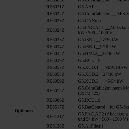
RE6021Z
G5.AAP
RE6022Z
G5.ComCable2m __ M/S-Ve
RE6023Z
G5.CANmp
G5.PAC.AC1 __Abdeckung
RE6024Z
kW / 500 - 1000 V
RE6033Z
G5.ISR.2__27/36 kW
RE6034Z
G5.ISR.1__9/18 kW
RE6035Z
G5.HMI.2__27/36 kW
RE6039Z
G5.RCU 19"
RE6057Z
G5.XCD.1 __ 9kW/18 kW
RE6058Z
G5.XCD.2__27/36 kW
RE6059Z
G5.XCD.3 __ 45/54 kW
G5.ComCable2m intern M/
RE6075Z
(6x int +2x)
RE6086Z
G5.RCU.19
RE6517Z
G5.BatControl__für G5-Ser
Optionen
G5.PAC.AC2 (Abdeckung A
RE6121Z
und 54 kW / 500 - 1500 V)
RE6136Z
G5.AirFilter.1