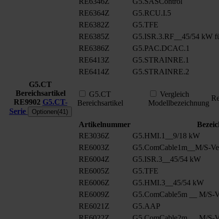
RE6346Z
G5.SASControl
RE6364Z
G5.RCU.I.5
RE6382Z
G5.TFE
RE6385Z
G5.ISR.3.RF__45/54 kW fü
RE6386Z
G5.PAC.DCAC.1
RE6413Z
G5.STRAINRE.1
RE6414Z
G5.STRAINRE.2
G5.CT
Bereichsartikel
G5.CT
Vergleich
Re
RE9902
G5.CT-
Bereichsartikel
Modellbezeichnung
Serie
Optionen(41)
Artikelnummer
Bezei
RE3036Z
G5.HMI.1__9/18 kW
RE6003Z
G5.ComCable1m__M/S-Ver
RE6004Z
G5.ISR.3__45/54 kW
RE6005Z
G5.TFE
RE6006Z
G5.HMI.3__45/54 kW
RE6009Z
G5.ComCable5m __ M/S-Ve
RE6021Z
G5.AAP
RE6022Z
G5.ComCable2m __ M/S-Ve