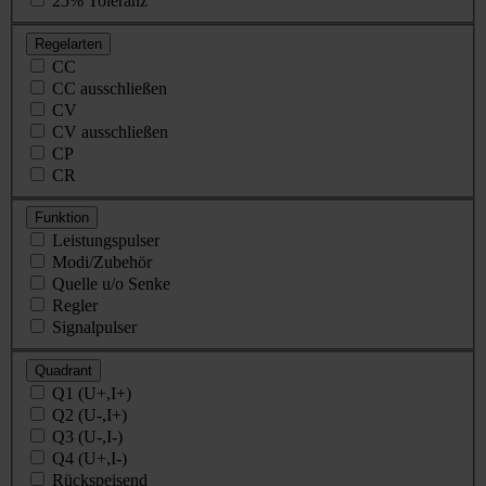
25% Toleranz
Regelarten
CC
CC ausschließen
CV
CV ausschließen
CP
CR
Funktion
Leistungspulser
Modi/Zubehör
Quelle u/o Senke
Regler
Signalpulser
Quadrant
Q1 (U+,I+)
Q2 (U-,I+)
Q3 (U-,I-)
Q4 (U+,I-)
Rückspeisend