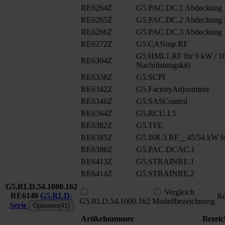
RE6264Z
G5.PAC.DC.1 Abdeckung
RE6265Z
G5.PAC.DC.2 Abdeckung
RE6266Z
G5.PAC.DC.3 Abdeckung
RE6272Z
G5.CANmp.RF
G5.HMI.1.RF für 9 kW / 18
RE6304Z
Nachrüstungskit)
RE6338Z
G5.SCPI
RE6342Z
G5.FactoryAdjustment
RE6346Z
G5.SASControl
RE6364Z
G5.RCU.I.5
RE6382Z
G5.TFE
RE6385Z
G5.ISR.3.RF__45/54 kW fü
RE6386Z
G5.PAC.DCAC.1
RE6413Z
G5.STRAINRE.1
RE6414Z
G5.STRAINRE.2
G5.RLD.54.1000.162
Vergleich
RE6140
G5.RLD-
Re
G5.RLD.54.1000.162
Modellbezeichnung
Serie
Optionen(41)
Artikelnummer
Bezei