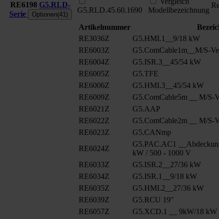
Vergleich
RE6198
G5.RLD-
Re
G5.RLD.45.60.1690
Modellbezeichnung
Serie
Optionen(41)
Artikelnummer
Bezei
RE3036Z
G5.HMI.1__9/18 kW
RE6003Z
G5.ComCable1m__M/S-Ver
RE6004Z
G5.ISR.3__45/54 kW
RE6005Z
G5.TFE
RE6006Z
G5.HMI.3__45/54 kW
RE6009Z
G5.ComCable5m __ M/S-Ve
RE6021Z
G5.AAP
RE6022Z
G5.ComCable2m __ M/S-Ve
RE6023Z
G5.CANmp
G5.PAC.AC1 __Abdeckung
RE6024Z
kW / 500 - 1000 V
RE6033Z
G5.ISR.2__27/36 kW
RE6034Z
G5.ISR.1__9/18 kW
RE6035Z
G5.HMI.2__27/36 kW
RE6039Z
G5.RCU 19"
RE6057Z
G5.XCD.1 __ 9kW/18 kW