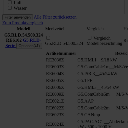
Luft
Wasser
Alle Filter zurücksetzen
Filter anwenden
Zum Produktvergleich
Modell
Merkzettel
Vergleich
He
G5.RLD.54.500.324
Vergleich
RE6102
G5.RLD-
Re
G5.RLD.54.500.324
Modellbezeichnung
Serie
Optionen(41)
Artikelnummer
Bezei
RE3036Z
G5.HMI.1__9/18 kW
RE6003Z
G5.ComCable1m__M/S-Ver
RE6004Z
G5.ISR.3__45/54 kW
RE6005Z
G5.TFE
RE6006Z
G5.HMI.3__45/54 kW
RE6009Z
G5.ComCable5m __ M/S-Ve
RE6021Z
G5.AAP
RE6022Z
G5.ComCable2m __ M/S-Ve
RE6023Z
G5.CANmp
G5.PAC.AC1 __Abdeckung
RE6024Z
kW / 500 - 1000 V