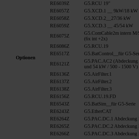
RE6039Z
G5.RCU 19"
RE6057Z
G5.XCD.1 __ 9kW/18 kW
RE6058Z
G5.XCD.2__27/36 kW
RE6059Z
G5.XCD.3 __ 45/54 kW
G5.ComCable2m intern M/
RE6075Z
(6x int +2x)
RE6086Z
G5.RCU.19
RE6517Z
G5.BatControl__für G5-Ser
Optionen
G5.PAC.AC2 (Abdeckung A
RE6121Z
und 54 kW / 500 - 1500 V)
RE6136Z
G5.AirFilter.1
RE6137Z
G5.AirFilter.2
RE6138Z
G5.AirFilter.3
RE6156Z
G5.RCU.19.FD
RE6543Z
G5.BatSim__für G5-Serie
RE6243Z
G5.EtherCAT
RE6264Z
G5.PAC.DC.1 Abdeckung
RE6265Z
G5.PAC.DC.2 Abdeckung
RE6266Z
G5.PAC.DC.3 Abdeckung