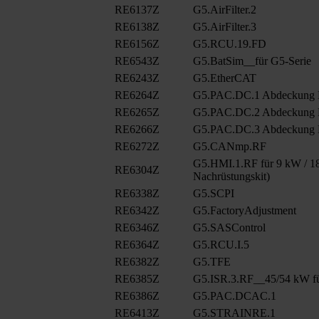
RE6137Z
G5.AirFilter.2
RE6138Z
G5.AirFilter.3
RE6156Z
G5.RCU.19.FD
RE6543Z
G5.BatSim__für G5-Serie
RE6243Z
G5.EtherCAT
RE6264Z
G5.PAC.DC.1 Abdeckung
RE6265Z
G5.PAC.DC.2 Abdeckung
RE6266Z
G5.PAC.DC.3 Abdeckung
RE6272Z
G5.CANmp.RF
G5.HMI.1.RF für 9 kW / 18
RE6304Z
Nachrüstungskit)
RE6338Z
G5.SCPI
RE6342Z
G5.FactoryAdjustment
RE6346Z
G5.SASControl
RE6364Z
G5.RCU.I.5
RE6382Z
G5.TFE
RE6385Z
G5.ISR.3.RF__45/54 kW fü
RE6386Z
G5.PAC.DCAC.1
RE6413Z
G5.STRAINRE.1