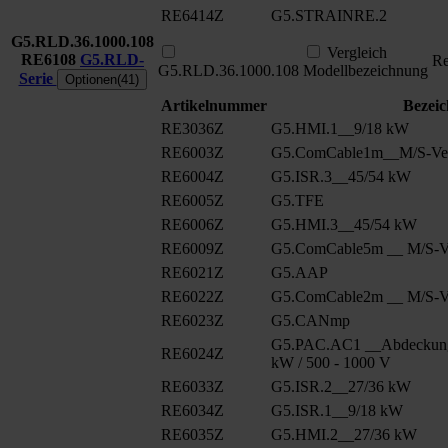
RE6414Z
G5.STRAINRE.2
G5.RLD.36.1000.108
Vergleich
RE6108
G5.RLD-
Re
G5.RLD.36.1000.108
Modellbezeichnung
Serie
Optionen(41)
Artikelnummer
Bezei
RE3036Z
G5.HMI.1__9/18 kW
RE6003Z
G5.ComCable1m__M/S-Ver
RE6004Z
G5.ISR.3__45/54 kW
RE6005Z
G5.TFE
RE6006Z
G5.HMI.3__45/54 kW
RE6009Z
G5.ComCable5m __ M/S-Ve
RE6021Z
G5.AAP
RE6022Z
G5.ComCable2m __ M/S-Ve
RE6023Z
G5.CANmp
G5.PAC.AC1 __Abdeckung
RE6024Z
kW / 500 - 1000 V
RE6033Z
G5.ISR.2__27/36 kW
RE6034Z
G5.ISR.1__9/18 kW
RE6035Z
G5.HMI.2__27/36 kW