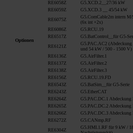
RE6058Z
G5.XCD.2__27/36 kW
RE6059Z
G5.XCD.3 __ 45/54 kW
G5.ComCable2m intern M/
RE6075Z
(6x int +2x)
RE6086Z
G5.RCU.19
RE6517Z
G5.BatControl__für G5-Ser
Optionen
G5.PAC.AC2 (Abdeckung A
RE6121Z
und 54 kW / 500 - 1500 V)
RE6136Z
G5.AirFilter.1
RE6137Z
G5.AirFilter.2
RE6138Z
G5.AirFilter.3
RE6156Z
G5.RCU.19.FD
RE6543Z
G5.BatSim__für G5-Serie
RE6243Z
G5.EtherCAT
RE6264Z
G5.PAC.DC.1 Abdeckung
RE6265Z
G5.PAC.DC.2 Abdeckung
RE6266Z
G5.PAC.DC.3 Abdeckung
RE6272Z
G5.CANmp.RF
G5.HMI.1.RF für 9 kW / 18
RE6304Z
Nachrüstungskit)