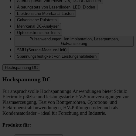
Alterungstests von Power-IC's, DC-DC-Modulen
Alterungstets von Laserdioden, LED, Dioden
Elektronische Mehrkanal-Lasten
Galvanische Pulstests
Mehrkanal DC-Analyser
Optoelektronische Tests
Pulsanwendungen: Ion implantation, Laserpumpen,
Galvanisierung
SMU (Source-Measure-Unit)
Spannungsfestigkeit von Leistungshalbleitern
Hochspannung DC
Hochspannung DC
Für anspruchsvolle Hochspannungs-Anwendungen bietet Schulz-
Electronic präzise und leistungsstarke HV-Stromversorgungen zur
Plasmaerzeugung, Test von Röntgenröhren, Gyrotrons- und
Elektronenstrahlanwendungen, HV-Prüfungen oder auch als
Kondensatorlader – ideal für Forschung und Industrie.
Produkte für: