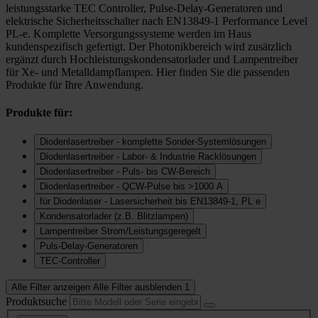
leistungsstarke TEC Controller, Pulse-Delay-Generatoren und
elektrische Sicherheitsschalter nach EN13849-1 Performance Level
PL-e. Komplette Versorgungssysteme werden im Haus
kundenspezifisch gefertigt. Der Photonikbereich wird zusätzlich
ergänzt durch Hochleistungskondensatorlader und Lampentreiber
für Xe- und Metalldampflampen. Hier finden Sie die passenden
Produkte für Ihre Anwendung.
Produkte für:
Diodenlasertreiber - komplette Sonder-Systemlösungen
Diodenlasertreiber - Labor- & Industrie Racklösungen
Diodenlasertreiber - Puls- bis CW-Bereich
Diodenlasertreiber - QCW-Pulse bis >1000 A
für Diodenlaser - Lasersicherheit bis EN13849-1, PL e
Kondensatorlader (z.B. Blitzlampen)
Lampentreiber Strom/Leistungsgeregelt
Puls-Delay-Generatoren
TEC-Controller
Alle Filter anzeigen
Alle Filter ausblenden
1
Produktsuche