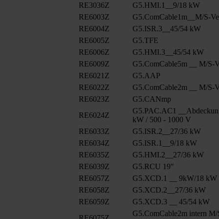
RE3036Z
G5.HMI.1__9/18 kW
RE6003Z
G5.ComCable1m__M/S-Ver
RE6004Z
G5.ISR.3__45/54 kW
RE6005Z
G5.TFE
RE6006Z
G5.HMI.3__45/54 kW
RE6009Z
G5.ComCable5m __ M/S-Ve
RE6021Z
G5.AAP
RE6022Z
G5.ComCable2m __ M/S-Ve
RE6023Z
G5.CANmp
G5.PAC.AC1 __Abdeckung
RE6024Z
kW / 500 - 1000 V
RE6033Z
G5.ISR.2__27/36 kW
RE6034Z
G5.ISR.1__9/18 kW
RE6035Z
G5.HMI.2__27/36 kW
RE6039Z
G5.RCU 19"
RE6057Z
G5.XCD.1 __ 9kW/18 kW
RE6058Z
G5.XCD.2__27/36 kW
RE6059Z
G5.XCD.3 __ 45/54 kW
G5.ComCable2m intern M/
RE6075Z