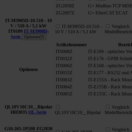
ZG2858Z
G+ Modbus-TCP MD
ZG2897Z
G+ EtherCAT ECAT
IT-M3905D-10-510 - 10
V / 510 A / 5,1 kW
IT-M3905D-10-510 -
Vergleich
IT0109
IT-M3900D-
10 V / 510 A / 5,1 kW
Modellbezeic
Serie
Optionen(7)
Artikelnummer
Bezeic
IT0008Z
IT-E169 - optisches Ve
IT0032Z
IT-E176 - GPIB Schnitt
IT0006Z
IT-E168 - optisches Ve
Optionen
IT0033Z
IT-E177 - RS232 und An
IT0083Z
IT-E155A - Rack Moun
IT0084Z
IT-E155B - Rack Moun
IT0085Z
IT-E155C - Rack Moun
QL10V10C10__Bipolar
Vergleich
HH3035
QL-Serie
QL10V10C10__Bipolar
Modellbezeic
G10-265-1P208
ZG2838
Vergleich