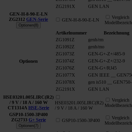
ZG2191X
GEN LAN
GEN-H-8-90-E-LN
Vergleich
ZG2312
GEN-Serie
GEN-H-8-90-E-LN
Modellbezeic
Optionen(8)
Artikelnummer
Bezeichnung
ZG1091Z
genh/rm
ZG1092Z
genh/mo
ZG1073Z
GEN-G+-Z+/485-9
ZG1074Z
GEN-G+-Z+/232-9
Optionen
ZG1076Z
GEN-G+/RJ45
ZG1077X
GEN IEEE __ GEN75
ZG1078X
gen is510 __ GEN750
ZG2191X
GEN LAN
HSE03201.005LIRC(R2)
Vergleich
/ 9 V / 18 A / 160 W
HSE03201.005LIRC(R2)
Modellbezeic
CT1314A
HSE-Serie
/ 9 V / 18 A / 160 W
GSP10-1500-3P400
Vergleich
ZG2733
G+ Serie
GSP10-1500-3P400
Modellbezeic
Optionen(7)