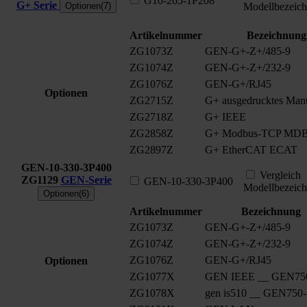
G10-265-1P208
G+ Serie
Optionen(7)
Modellbezeic
Artikelnummer
Bezeichnung
ZG1073Z
GEN-G+-Z+/485-9
ZG1074Z
GEN-G+-Z+/232-9
ZG1076Z
GEN-G+/RJ45
Optionen
ZG2715Z
G+ ausgedrucktes Man
ZG2718Z
G+ IEEE
ZG2858Z
G+ Modbus-TCP MD
ZG2897Z
G+ EtherCAT ECAT
GEN-10-330-3P400
Vergleich
ZG1129
GEN-Serie
GEN-10-330-3P400
Modellbezeic
Optionen(6)
Artikelnummer
Bezeichnung
ZG1073Z
GEN-G+-Z+/485-9
ZG1074Z
GEN-G+-Z+/232-9
ZG1076Z
GEN-G+/RJ45
Optionen
ZG1077X
GEN IEEE __ GEN75
ZG1078X
gen is510 __ GEN750