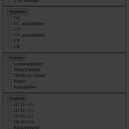
25% Toleranz
Regelarten
CC
CC ausschließen
CV
CV ausschließen
CP
CR
Funktion
Leistungspulser
Modi/Zubehör
Quelle u/o Senke
Regler
Signalpulser
Quadrant
Q1 (U+,I+)
Q2 (U-,I+)
Q3 (U-,I-)
Q4 (U+,I-)
Rückspeisend