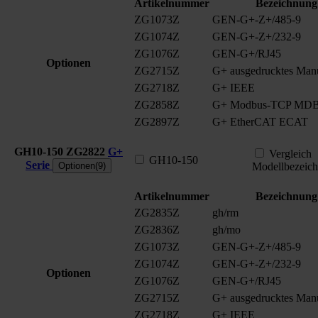
Artikelnummer
Bezeichnung
ZG1073Z
GEN-G+-Z+/485-9
ZG1074Z
GEN-G+-Z+/232-9
ZG1076Z
GEN-G+/RJ45
Optionen
ZG2715Z
G+ ausgedrucktes Man
ZG2718Z
G+ IEEE
ZG2858Z
G+ Modbus-TCP MD
ZG2897Z
G+ EtherCAT ECAT
GH10-150
ZG2822
G+
Vergleich
GH10-150
Serie
Optionen(9)
Modellbezeic
Artikelnummer
Bezeichnung
ZG2835Z
gh/rm
ZG2836Z
gh/mo
ZG1073Z
GEN-G+-Z+/485-9
ZG1074Z
GEN-G+-Z+/232-9
Optionen
ZG1076Z
GEN-G+/RJ45
ZG2715Z
G+ ausgedrucktes Man
ZG2718Z
G+ IEEE