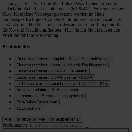
leistungsstarke TEC Controller, Pulse-Delay-Generatoren und
elektrische Sicherheitsschalter nach EN13849-1 Performance Level
PL-e. Komplette Versorgungssysteme werden im Haus
kundenspezifisch gefertigt. Der Photonikbereich wird zusätzlich
ergänzt durch Hochleistungskondensatorlader und Lampentreiber
für Xe- und Metalldampflampen. Hier finden Sie die passenden
Produkte für Ihre Anwendung.
Produkte für:
Diodenlasertreiber - komplette Sonder-Systemlösungen
Diodenlasertreiber - Labor- & Industrie Racklösungen
Diodenlasertreiber - Puls- bis CW-Bereich
Diodenlasertreiber - QCW-Pulse bis >1000 A
für Diodenlaser - Lasersicherheit bis EN13849-1, PL e
Kondensatorlader (z.B. Blitzlampen)
Lampentreiber Strom/Leistungsgeregelt
Puls-Delay-Generatoren
TEC-Controller
Alle Filter anzeigen
Alle Filter ausblenden
1
Produktsuche