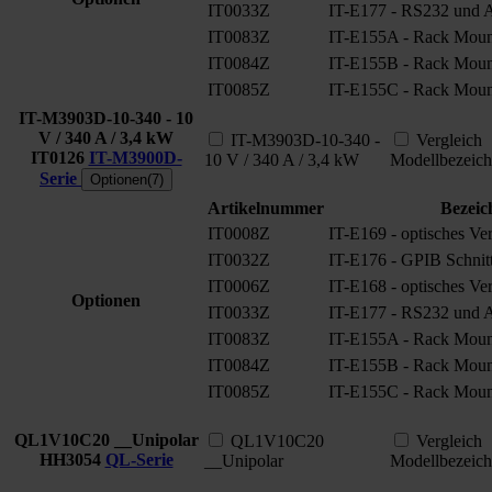
IT0033Z
IT-E177 - RS232 und An
IT0083Z
IT-E155A - Rack Moun
IT0084Z
IT-E155B - Rack Moun
IT0085Z
IT-E155C - Rack Moun
IT-M3903D-10-340 - 10
V / 340 A / 3,4 kW
IT-M3903D-10-340 -
Vergleich
IT0126
IT-M3900D-
10 V / 340 A / 3,4 kW
Modellbezeic
Serie
Optionen(7)
Artikelnummer
Bezeic
IT0008Z
IT-E169 - optisches Ve
IT0032Z
IT-E176 - GPIB Schnitt
IT0006Z
IT-E168 - optisches Ve
Optionen
IT0033Z
IT-E177 - RS232 und An
IT0083Z
IT-E155A - Rack Moun
IT0084Z
IT-E155B - Rack Moun
IT0085Z
IT-E155C - Rack Moun
QL1V10C20 __Unipolar
QL1V10C20
Vergleich
HH3054
QL-Serie
__Unipolar
Modellbezeic