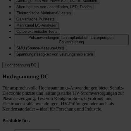
Alterungstests von Power-IC's, DC-DC-Modulen
Alterungstets von Laserdioden, LED, Dioden
Elektronische Mehrkanal-Lasten
Galvanische Pulstests
Mehrkanal DC-Analyser
Optoelektronische Tests
Pulsanwendungen: Ion implantation, Laserpumpen,
Galvanisierung
SMU (Source-Measure-Unit)
Spannungsfestigkeit von Leistungshalbleitern
Hochspannung DC
Hochspannung DC
Für anspruchsvolle Hochspannungs-Anwendungen bietet Schulz-
Electronic präzise und leistungsstarke HV-Stromversorgungen zur
Plasmaerzeugung, Test von Röntgenröhren, Gyrotrons- und
Elektronenstrahlanwendungen, HV-Prüfungen oder auch als
Kondensatorlader – ideal für Forschung und Industrie.
Produkte für: