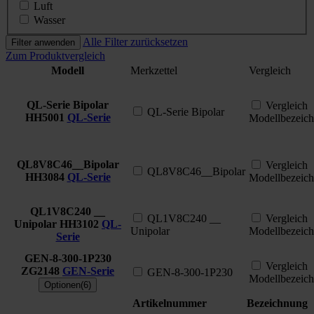
Luft
Wasser
Alle Filter zurücksetzen
Filter anwenden
Zum Produktvergleich
Modell
Merkzettel
Vergleich
QL-Serie Bipolar
Vergleich
QL-Serie Bipolar
HH5001
QL-Serie
Modellbezeic
QL8V8C46__Bipolar
Vergleich
QL8V8C46__Bipolar
HH3084
QL-Serie
Modellbezeic
QL1V8C240 __
QL1V8C240 __
Vergleich
Unipolar
HH3102
QL-
Unipolar
Modellbezeic
Serie
GEN-8-300-1P230
Vergleich
ZG2148
GEN-Serie
GEN-8-300-1P230
Modellbezeic
Optionen(6)
Artikelnummer
Bezeichnung