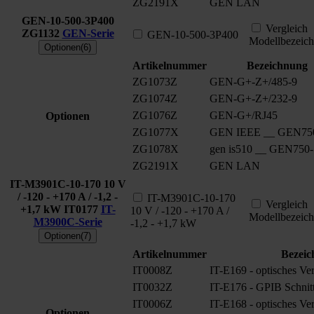
ZG2191X
GEN LAN
GEN-10-500-3P400
Vergleich
ZG1132
GEN-Serie
GEN-10-500-3P400
Modellbezeic
Optionen(6)
Artikelnummer
Bezeichnung
ZG1073Z
GEN-G+-Z+/485-9
ZG1074Z
GEN-G+-Z+/232-9
ZG1076Z
GEN-G+/RJ45
Optionen
ZG1077X
GEN IEEE __ GEN75
ZG1078X
gen is510 __ GEN750
ZG2191X
GEN LAN
IT-M3901C-10-170 10 V
/ -120 - +170 A / -1,2 -
IT-M3901C-10-170
Vergleich
+1,7 kW
IT0177
IT-
10 V / -120 - +170 A /
Modellbezeic
M3900C-Serie
-1,2 - +1,7 kW
Optionen(7)
Artikelnummer
Bezeic
IT0008Z
IT-E169 - optisches Ve
IT0032Z
IT-E176 - GPIB Schnitt
IT0006Z
IT-E168 - optisches Ve
Optionen