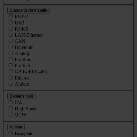
Standardschnittstelle
RS232
USB
RS485
LAN/Ethernet
CAN
Bluetooth
Analog
Profibus
Profinet
GPIB/IEEE-488
Ethercat
Andere
Betriebsmodi
CW
High Speed
QCW
Kühlart
Baseplate