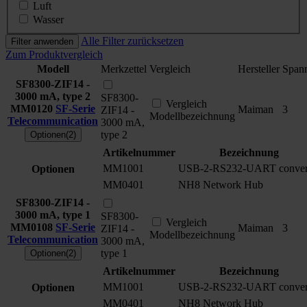
Luft
Wasser
Alle Filter zurücksetzen
Filter anwenden
Zum Produktvergleich
Modell
Merkzettel
Vergleich
Hersteller
Span
SF8300-ZIF14 -
3000 mA, type 2
SF8300-
Vergleich
MM0120
SF-Serie
Maiman
3
ZIF14 -
Modellbezeichnung
Telecommunication
3000 mA,
type 2
Optionen(2)
Artikelnummer
Bezeichnung
MM1001
USB-2-RS232-UART conver
Optionen
MM0401
NH8 Network Hub
SF8300-ZIF14 -
3000 mA, type 1
SF8300-
Vergleich
MM0108
SF-Serie
Maiman
3
ZIF14 -
Modellbezeichnung
Telecommunication
3000 mA,
type 1
Optionen(2)
Artikelnummer
Bezeichnung
MM1001
USB-2-RS232-UART conver
Optionen
MM0401
NH8 Network Hub