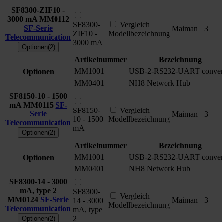
SF8300-ZIF10 -
3000 mA
MM0112
SF8300-
Vergleich
SF-Serie
Maiman
3
ZIF10 -
Modellbezeichnung
Telecommunication
3000 mA
Optionen(2)
Artikelnummer
Bezeichnung
MM1001
USB-2-RS232-UART conver
Optionen
MM0401
NH8 Network Hub
SF8150-10 - 1500
mA
MM0115
SF-
SF8150-
Vergleich
Serie
Maiman
3
10 - 1500
Modellbezeichnung
Telecommunication
mA
Optionen(2)
Artikelnummer
Bezeichnung
MM1001
USB-2-RS232-UART conver
Optionen
MM0401
NH8 Network Hub
SF8300-14 - 3000
mA, type 2
SF8300-
Vergleich
MM0124
SF-Serie
Maiman
3
14 - 3000
Modellbezeichnung
Telecommunication
mA, type
2
Optionen(2)