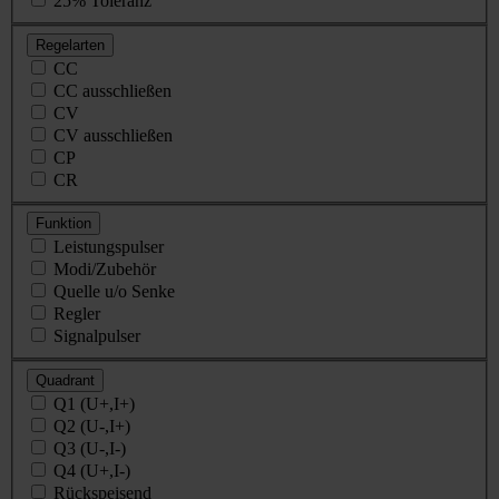
25% Toleranz
Regelarten
CC
CC ausschließen
CV
CV ausschließen
CP
CR
Funktion
Leistungspulser
Modi/Zubehör
Quelle u/o Senke
Regler
Signalpulser
Quadrant
Q1 (U+,I+)
Q2 (U-,I+)
Q3 (U-,I-)
Q4 (U+,I-)
Rückspeisend