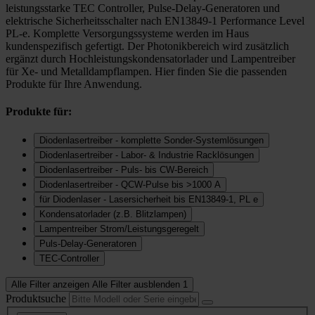
leistungsstarke TEC Controller, Pulse-Delay-Generatoren und
elektrische Sicherheitsschalter nach EN13849-1 Performance Level
PL-e. Komplette Versorgungssysteme werden im Haus
kundenspezifisch gefertigt. Der Photonikbereich wird zusätzlich
ergänzt durch Hochleistungskondensatorlader und Lampentreiber
für Xe- und Metalldampflampen. Hier finden Sie die passenden
Produkte für Ihre Anwendung.
Produkte für:
Diodenlasertreiber - komplette Sonder-Systemlösungen
Diodenlasertreiber - Labor- & Industrie Racklösungen
Diodenlasertreiber - Puls- bis CW-Bereich
Diodenlasertreiber - QCW-Pulse bis >1000 A
für Diodenlaser - Lasersicherheit bis EN13849-1, PL e
Kondensatorlader (z.B. Blitzlampen)
Lampentreiber Strom/Leistungsgeregelt
Puls-Delay-Generatoren
TEC-Controller
Alle Filter anzeigen
Alle Filter ausblenden
1
Produktsuche