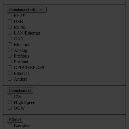
Standardschnittstelle
RS232
USB
RS485
LAN/Ethernet
CAN
Bluetooth
Analog
Profibus
Profinet
GPIB/IEEE-488
Ethercat
Andere
Betriebsmodi
CW
High Speed
QCW
Kühlart
Baseplate