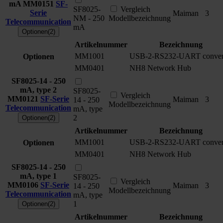
mA
MM0151
SF-
SF8025-
Vergleich
Serie
Maiman
3
NM - 250
Modellbezeichnung
Telecommunication
mA
Optionen(2)
Artikelnummer
Bezeichnung
MM1001
USB-2-RS232-UART conver
Optionen
MM0401
NH8 Network Hub
SF8025-14 - 250
mA, type 2
SF8025-
Vergleich
MM0121
SF-Serie
Maiman
3
14 - 250
Modellbezeichnung
Telecommunication
mA, type
2
Optionen(2)
Artikelnummer
Bezeichnung
MM1001
USB-2-RS232-UART conver
Optionen
MM0401
NH8 Network Hub
SF8025-14 - 250
mA, type 1
SF8025-
Vergleich
MM0106
SF-Serie
Maiman
3
14 - 250
Modellbezeichnung
Telecommunication
mA, type
1
Optionen(2)
Artikelnummer
Bezeichnung