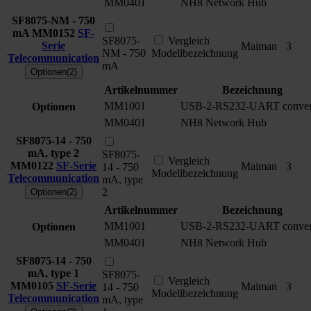
MM0401
NH8 Network Hub
SF8075-NM - 750
mA
MM0152
SF-
SF8075-
Vergleich
Serie
Maiman
3
NM - 750
Modellbezeichnung
Telecommunication
mA
Optionen(2)
Artikelnummer
Bezeichnung
MM1001
USB-2-RS232-UART conver
Optionen
MM0401
NH8 Network Hub
SF8075-14 - 750
mA, type 2
SF8075-
Vergleich
MM0122
SF-Serie
Maiman
3
14 - 750
Modellbezeichnung
Telecommunication
mA, type
2
Optionen(2)
Artikelnummer
Bezeichnung
MM1001
USB-2-RS232-UART conver
Optionen
MM0401
NH8 Network Hub
SF8075-14 - 750
mA, type 1
SF8075-
Vergleich
MM0105
SF-Serie
Maiman
3
14 - 750
Modellbezeichnung
Telecommunication
mA, type