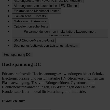
Alterungstests von Power-IC's, DC-DC-Modulen
Alterungstets von Laserdioden, LED, Dioden
Elektronische Mehrkanal-Lasten
Galvanische Pulstests
Mehrkanal DC-Analyser
Optoelektronische Tests
Pulsanwendungen: Ion implantation, Laserpumpen,
Galvanisierung
SMU (Source-Measure-Unit)
Spannungsfestigkeit von Leistungshalbleitern
Hochspannung DC
Hochspannung DC
Für anspruchsvolle Hochspannungs-Anwendungen bietet Schulz-
Electronic präzise und leistungsstarke HV-Stromversorgungen zur
Plasmaerzeugung, Test von Röntgenröhren, Gyrotrons- und
Elektronenstrahlanwendungen, HV-Prüfungen oder auch als
Kondensatorlader – ideal für Forschung und Industrie.
Produkte für: