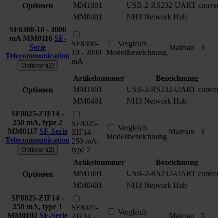
MM1001
USB-2-RS232-UART conver
Optionen
MM0401
NH8 Network Hub
SF8300-10 - 3000
mA
MM0116
SF-
SF8300-
Vergleich
Serie
Maiman
3
10 - 3000
Modellbezeichnung
Telecommunication
mA
Optionen(2)
Artikelnummer
Bezeichnung
MM1001
USB-2-RS232-UART conver
Optionen
MM0401
NH8 Network Hub
SF8025-ZIF14 -
250 mA, type 2
SF8025-
Vergleich
MM0117
SF-Serie
Maiman
3
ZIF14 -
Modellbezeichnung
Telecommunication
250 mA,
type 2
Optionen(2)
Artikelnummer
Bezeichnung
MM1001
USB-2-RS232-UART conver
Optionen
MM0401
NH8 Network Hub
SF8025-ZIF14 -
250 mA, type 1
SF8025-
Vergleich
MM0102
SF-Serie
Maiman
3
ZIF14 -