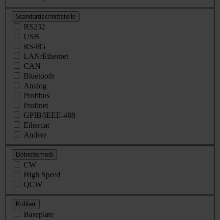
Standardschnittstelle
RS232
USB
RS485
LAN/Ethernet
CAN
Bluetooth
Analog
Profibus
Profinet
GPIB/IEEE-488
Ethercat
Andere
Betriebsmodi
CW
High Speed
QCW
Kühlart
Baseplate