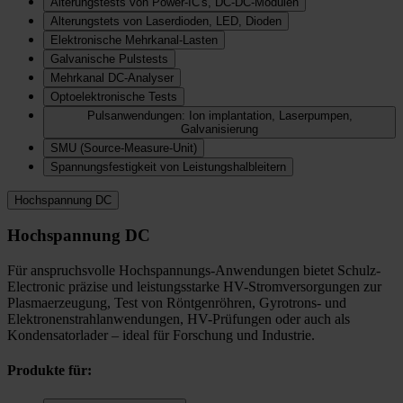
Alterungstests von Power-IC's, DC-DC-Modulen
Alterungstets von Laserdioden, LED, Dioden
Elektronische Mehrkanal-Lasten
Galvanische Pulstests
Mehrkanal DC-Analyser
Optoelektronische Tests
Pulsanwendungen: Ion implantation, Laserpumpen,
Galvanisierung
SMU (Source-Measure-Unit)
Spannungsfestigkeit von Leistungshalbleitern
Hochspannung DC
Hochspannung DC
Für anspruchsvolle Hochspannungs-Anwendungen bietet Schulz-
Electronic präzise und leistungsstarke HV-Stromversorgungen zur
Plasmaerzeugung, Test von Röntgenröhren, Gyrotrons- und
Elektronenstrahlanwendungen, HV-Prüfungen oder auch als
Kondensatorlader – ideal für Forschung und Industrie.
Produkte für: