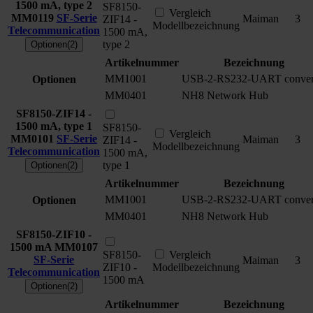
1500 mA, type 2
SF8150-
Vergleich
MM0119
SF-Serie
Maiman
3
ZIF14 -
Modellbezeichnung
Telecommunication
1500 mA,
type 2
Optionen(2)
Artikelnummer
Bezeichnung
MM1001
USB-2-RS232-UART conver
Optionen
MM0401
NH8 Network Hub
SF8150-ZIF14 -
1500 mA, type 1
SF8150-
Vergleich
MM0101
SF-Serie
Maiman
3
ZIF14 -
Modellbezeichnung
Telecommunication
1500 mA,
type 1
Optionen(2)
Artikelnummer
Bezeichnung
MM1001
USB-2-RS232-UART conver
Optionen
MM0401
NH8 Network Hub
SF8150-ZIF10 -
1500 mA
MM0107
SF8150-
Vergleich
SF-Serie
Maiman
3
ZIF10 -
Modellbezeichnung
Telecommunication
1500 mA
Optionen(2)
Artikelnummer
Bezeichnung