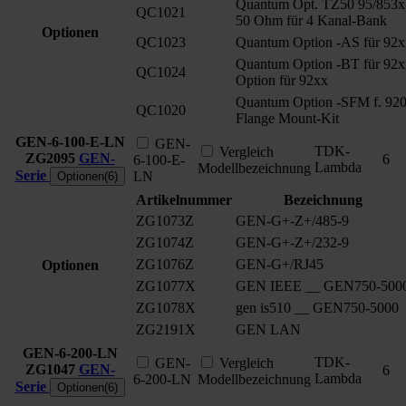
Quantum Opt. TZ50 95/853x
QC1021
50 Ohm für 4 Kanal-Bank
Optionen
QC1023
Quantum Option -AS für 92x
Quantum Option -BT für 92x
QC1024
Option für 92xx
Quantum Option -SFM f. 920
QC1020
Flange Mount-Kit
GEN-6-100-E-LN
GEN-
TDK-
Vergleich
ZG2095
GEN-
6
6-100-E-
Lambda
Modellbezeichnung
Serie
LN
Optionen(6)
Artikelnummer
Bezeichnung
ZG1073Z
GEN-G+-Z+/485-9
ZG1074Z
GEN-G+-Z+/232-9
ZG1076Z
GEN-G+/RJ45
Optionen
ZG1077X
GEN IEEE __ GEN750-500
ZG1078X
gen is510 __ GEN750-5000
ZG2191X
GEN LAN
GEN-6-200-LN
TDK-
GEN-
Vergleich
ZG1047
GEN-
6
Lambda
6-200-LN
Modellbezeichnung
Serie
Optionen(6)