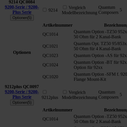
9214
QC0084
9200-Serie / 9200-
Quantum
Vergleich
5
9214
Plus Serie
Composers
Modellbezeichnung
Optionen(5)
Artikelnummer
Bezeichnun
Quantum Option -TZ50 952x
QC1014
50 Ohm für 2 Kanal-Bank
Quantum Opt. TZ50 95/853x
QC1021
50 Ohm für 4 Kanal-Bank
Optionen
QC1023
Quantum Option -AS für 92x
Quantum Option -BT für 92x
QC1024
Option für 92xx
Quantum Option -SFM f. 920
QC1020
Flange Mount-Kit
9212plus
QC0097
9200-Serie / 9200-
Quantum
Vergleich
5
Plus Serie
Composers
9212plus
Modellbezeichnung
Optionen(5)
Artikelnummer
Bezeichnun
Quantum Option -TZ50 952x
QC1014
50 Ohm für 2 Kanal-Bank