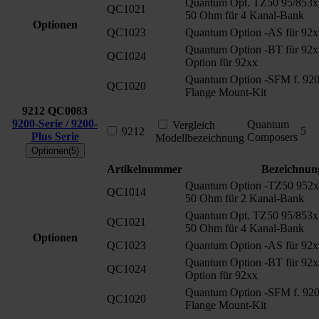
Quantum Opt. TZ50 95/853x
QC1021
50 Ohm für 4 Kanal-Bank
Optionen
QC1023
Quantum Option -AS für 92x
Quantum Option -BT für 92x
QC1024
Option für 92xx
Quantum Option -SFM f. 920
QC1020
Flange Mount-Kit
9212
QC0083
9200-Serie / 9200-
Quantum
Vergleich
5
9212
Plus Serie
Composers
Modellbezeichnung
Optionen(5)
Artikelnummer
Bezeichnun
Quantum Option -TZ50 952x
QC1014
50 Ohm für 2 Kanal-Bank
Quantum Opt. TZ50 95/853x
QC1021
50 Ohm für 4 Kanal-Bank
Optionen
QC1023
Quantum Option -AS für 92x
Quantum Option -BT für 92x
QC1024
Option für 92xx
Quantum Option -SFM f. 920
QC1020
Flange Mount-Kit