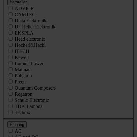
Hersteller
ADVICE
CAMTEC
Delta Elektronika
Dr. Heller Elektronik
EKSPLA
Head electronic
Höcherl&Hackl
ITECH
Kewell
Lumina Power
Maiman
Polyamp
Preen
Quantum Composers
Regatron
Schulz-Electronic
TDK-Lambda
Technix
Eingang
AC