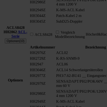
HH2980Z
4 mm 1200 V
HH2949Z
K-MS-ACL Kabel
HH3044Z
Patch-Kabel 2 m
HH3045Z
SubD25-Doppler
ACLS8428
HH2862
ACL-
Vergleich
Höcherl&Hac
ACLS8428
Serie
Modellbezeichnung
Optionen(10)
Artikelnummer
Bezeichnung
HH2976Z
ACL02
HH2729Z
K-RS-SNM9-9
HH2947
ACL06
HH3046Z
ACL14 Schwerlastgeräterollen
HH2977Z
PH3/7.62-BU41 __ Eingangsstec
Optionen
SENSADAPT/PH2/POK/60V __ S
HH2979Z
mm 60 V
SENSADAPT/PH2/POK/1200V _
HH2980Z
4 mm 1200 V
HH2949Z
K-MS-ACL Kabel