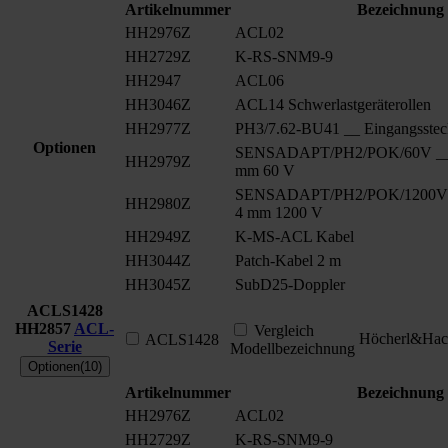
Artikelnummer
Bezeichnung
HH2976Z
ACL02
HH2729Z
K-RS-SNM9-9
HH2947
ACL06
HH3046Z
ACL14 Schwerlastgeräterollen
HH2977Z
PH3/7.62-BU41 __ Eingangsstec
Optionen
SENSADAPT/PH2/POK/60V __ S
HH2979Z
mm 60 V
SENSADAPT/PH2/POK/1200V _
HH2980Z
4 mm 1200 V
HH2949Z
K-MS-ACL Kabel
HH3044Z
Patch-Kabel 2 m
HH3045Z
SubD25-Doppler
ACLS1428
HH2857
ACL-
Vergleich
Höcherl&Hac
ACLS1428
Serie
Modellbezeichnung
Optionen(10)
Artikelnummer
Bezeichnung
HH2976Z
ACL02
HH2729Z
K-RS-SNM9-9