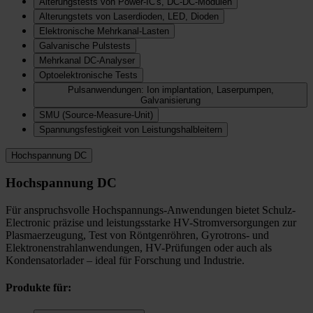
Alterungstests von Power-IC's, DC-DC-Modulen
Alterungstets von Laserdioden, LED, Dioden
Elektronische Mehrkanal-Lasten
Galvanische Pulstests
Mehrkanal DC-Analyser
Optoelektronische Tests
Pulsanwendungen: Ion implantation, Laserpumpen,
Galvanisierung
SMU (Source-Measure-Unit)
Spannungsfestigkeit von Leistungshalbleitern
Hochspannung DC
Hochspannung DC
Für anspruchsvolle Hochspannungs-Anwendungen bietet Schulz-
Electronic präzise und leistungsstarke HV-Stromversorgungen zur
Plasmaerzeugung, Test von Röntgenröhren, Gyrotrons- und
Elektronenstrahlanwendungen, HV-Prüfungen oder auch als
Kondensatorlader – ideal für Forschung und Industrie.
Produkte für: