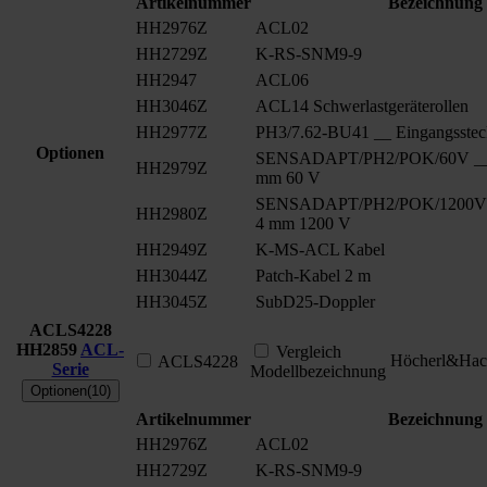
Artikelnummer
Bezeichnung
HH2976Z
ACL02
HH2729Z
K-RS-SNM9-9
HH2947
ACL06
HH3046Z
ACL14 Schwerlastgeräterollen
HH2977Z
PH3/7.62-BU41 __ Eingangsstec
Optionen
SENSADAPT/PH2/POK/60V __ S
HH2979Z
mm 60 V
SENSADAPT/PH2/POK/1200V _
HH2980Z
4 mm 1200 V
HH2949Z
K-MS-ACL Kabel
HH3044Z
Patch-Kabel 2 m
HH3045Z
SubD25-Doppler
ACLS4228
HH2859
ACL-
Vergleich
Höcherl&Hac
ACLS4228
Serie
Modellbezeichnung
Optionen(10)
Artikelnummer
Bezeichnung
HH2976Z
ACL02
HH2729Z
K-RS-SNM9-9