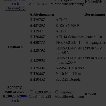
Höcherl&Hac
Serie
ACLS15428RV
Modellbezeichnung
Optionen(10)
Artikelnummer
Bezeichnung
HH2976Z
ACL02
HH2729Z
K-RS-SNM9-9
HH2947
ACL06
HH3046Z
ACL14 Schwerlastgeräterollen
HH2977Z
PH3/7.62-BU41 __ Eingangsstec
Optionen
SENSADAPT/PH2/POK/60V __ S
HH2979Z
mm 60 V
SENSADAPT/PH2/POK/1200V _
HH2980Z
4 mm 1200 V
HH2949Z
K-MS-ACL Kabel
HH3044Z
Patch-Kabel 2 m
HH3045Z
SubD25-Doppler
A2000PG-
150K-450-228
A2000PG-
Vergleich
Kewell
KE0025
A2000-
150K-450-228
Modellbezeichnung
Serie