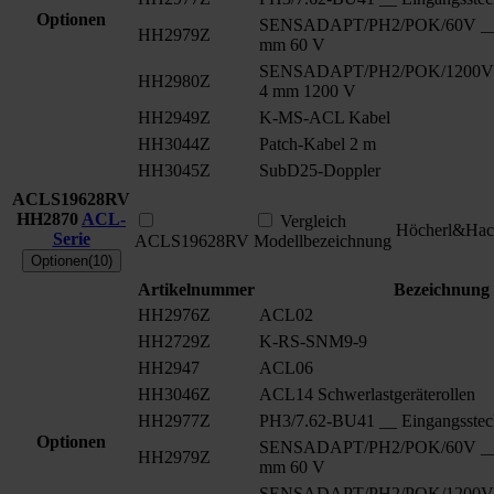
Optionen
SENSADAPT/PH2/POK/60V __ S
HH2979Z
mm 60 V
SENSADAPT/PH2/POK/1200V _
HH2980Z
4 mm 1200 V
HH2949Z
K-MS-ACL Kabel
HH3044Z
Patch-Kabel 2 m
HH3045Z
SubD25-Doppler
ACLS19628RV
HH2870
ACL-
Vergleich
Höcherl&Hac
Serie
ACLS19628RV
Modellbezeichnung
Optionen(10)
Artikelnummer
Bezeichnung
HH2976Z
ACL02
HH2729Z
K-RS-SNM9-9
HH2947
ACL06
HH3046Z
ACL14 Schwerlastgeräterollen
HH2977Z
PH3/7.62-BU41 __ Eingangsstec
Optionen
SENSADAPT/PH2/POK/60V __ S
HH2979Z
mm 60 V
SENSADAPT/PH2/POK/1200V _