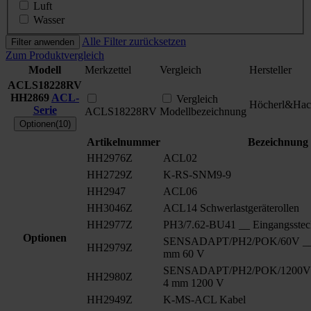
Luft
Wasser
Alle Filter zurücksetzen
Filter anwenden
Zum Produktvergleich
Modell
Merkzettel
Vergleich
Hersteller
ACLS18228RV
HH2869
ACL-
Vergleich
Höcherl&Hac
Serie
ACLS18228RV
Modellbezeichnung
Optionen(10)
Artikelnummer
Bezeichnung
HH2976Z
ACL02
HH2729Z
K-RS-SNM9-9
HH2947
ACL06
HH3046Z
ACL14 Schwerlastgeräterollen
HH2977Z
PH3/7.62-BU41 __ Eingangsstec
Optionen
SENSADAPT/PH2/POK/60V __ S
HH2979Z
mm 60 V
SENSADAPT/PH2/POK/1200V _
HH2980Z
4 mm 1200 V
HH2949Z
K-MS-ACL Kabel