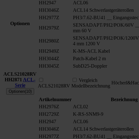
HH2947
ACL06
HH3046Z
ACL14 Schwerlastgeräterollen
HH2977Z
PH3/7.62-BU41 __ Eingangsstec
Optionen
SENSADAPT/PH2/POK/60V __ S
HH2979Z
mm 60 V
SENSADAPT/PH2/POK/1200V _
HH2980Z
4 mm 1200 V
HH2949Z
K-MS-ACL Kabel
HH3044Z
Patch-Kabel 2 m
HH3045Z
SubD25-Doppler
ACLS21028RV
HH2871
ACL-
Vergleich
Höcherl&Hac
Serie
ACLS21028RV
Modellbezeichnung
Optionen(10)
Artikelnummer
Bezeichnung
HH2976Z
ACL02
HH2729Z
K-RS-SNM9-9
HH2947
ACL06
HH3046Z
ACL14 Schwerlastgeräterollen
HH2977Z
PH3/7.62-BU41 __ Eingangsstec