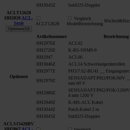
HH3045Z
SubD25-Doppler
ACLT12628
HH2820
ACL-
Vergleich
Höcherl&Hac
Serie
ACLT12628
Modellbezeichnung
Optionen(10)
Artikelnummer
Bezeichnung
HH2976Z
ACL02
HH2729Z
K-RS-SNM9-9
HH2947
ACL06
HH3046Z
ACL14 Schwerlastgeräterollen
HH2977Z
PH3/7.62-BU41 __ Eingangsstec
Optionen
SENSADAPT/PH2/POK/60V __ S
HH2979Z
mm 60 V
SENSADAPT/PH2/POK/1200V _
HH2980Z
4 mm 1200 V
HH2949Z
K-MS-ACL Kabel
HH3044Z
Patch-Kabel 2 m
HH3045Z
SubD25-Doppler
ACLS15428RV
HH2867
ACL-
Vergleich