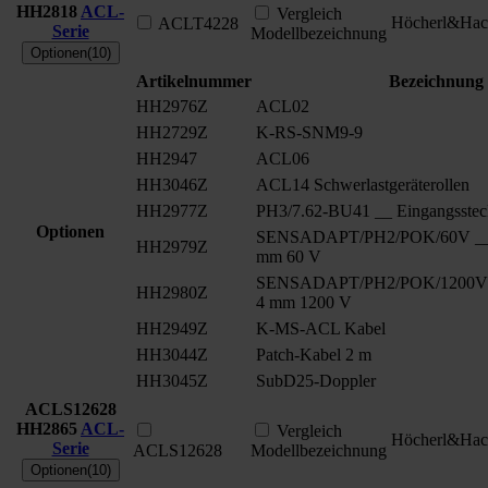
HH2818
ACL-
Vergleich
Höcherl&Hac
ACLT4228
Serie
Modellbezeichnung
Optionen(10)
Artikelnummer
Bezeichnung
HH2976Z
ACL02
HH2729Z
K-RS-SNM9-9
HH2947
ACL06
HH3046Z
ACL14 Schwerlastgeräterollen
HH2977Z
PH3/7.62-BU41 __ Eingangsstec
Optionen
SENSADAPT/PH2/POK/60V __ S
HH2979Z
mm 60 V
SENSADAPT/PH2/POK/1200V _
HH2980Z
4 mm 1200 V
HH2949Z
K-MS-ACL Kabel
HH3044Z
Patch-Kabel 2 m
HH3045Z
SubD25-Doppler
ACLS12628
HH2865
ACL-
Vergleich
Höcherl&Hac
Serie
ACLS12628
Modellbezeichnung
Optionen(10)