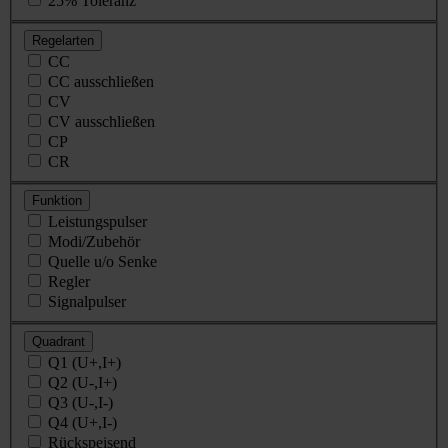
25% Toleranz
Regelarten
CC
CC ausschließen
CV
CV ausschließen
CP
CR
Funktion
Leistungspulser
Modi/Zubehör
Quelle u/o Senke
Regler
Signalpulser
Quadrant
Q1 (U+,I+)
Q2 (U-,I+)
Q3 (U-,I-)
Q4 (U+,I-)
Rückspeisend