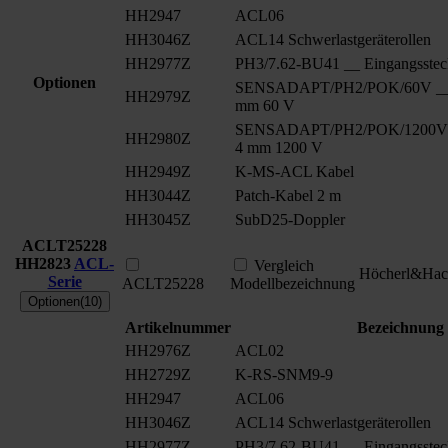
HH2947
ACL06
HH3046Z
ACL14 Schwerlastgeräterollen
HH2977Z
PH3/7.62-BU41 __ Eingangsstec
Optionen
SENSADAPT/PH2/POK/60V __ S
HH2979Z
mm 60 V
SENSADAPT/PH2/POK/1200V _
HH2980Z
4 mm 1200 V
HH2949Z
K-MS-ACL Kabel
HH3044Z
Patch-Kabel 2 m
HH3045Z
SubD25-Doppler
ACLT25228
HH2823
ACL-
Vergleich
Höcherl&Hac
Serie
ACLT25228
Modellbezeichnung
Optionen(10)
Artikelnummer
Bezeichnung
HH2976Z
ACL02
HH2729Z
K-RS-SNM9-9
HH2947
ACL06
HH3046Z
ACL14 Schwerlastgeräterollen
HH2977Z
PH3/7.62-BU41 __ Eingangsstec