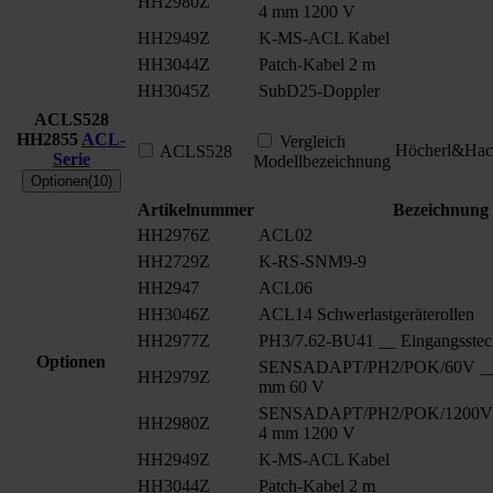
HH2980Z
4 mm 1200 V
HH2949Z
K-MS-ACL Kabel
HH3044Z
Patch-Kabel 2 m
HH3045Z
SubD25-Doppler
ACLS528
HH2855
ACL-
Vergleich
Höcherl&Hac
ACLS528
Serie
Modellbezeichnung
Optionen(10)
Artikelnummer
Bezeichnung
HH2976Z
ACL02
HH2729Z
K-RS-SNM9-9
HH2947
ACL06
HH3046Z
ACL14 Schwerlastgeräterollen
HH2977Z
PH3/7.62-BU41 __ Eingangsstec
Optionen
SENSADAPT/PH2/POK/60V __ S
HH2979Z
mm 60 V
SENSADAPT/PH2/POK/1200V _
HH2980Z
4 mm 1200 V
HH2949Z
K-MS-ACL Kabel
HH3044Z
Patch-Kabel 2 m