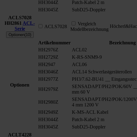
HH3044Z
Patch-Kabel 2 m
HH3045Z
SubD25-Doppler
ACLS7028
HH2861
ACL-
Vergleich
Höcherl&Hac
ACLS7028
Serie
Modellbezeichnung
Optionen(10)
Artikelnummer
Bezeichnung
HH2976Z
ACL02
HH2729Z
K-RS-SNM9-9
HH2947
ACL06
HH3046Z
ACL14 Schwerlastgeräterollen
HH2977Z
PH3/7.62-BU41 __ Eingangsstec
Optionen
SENSADAPT/PH2/POK/60V __ S
HH2979Z
mm 60 V
SENSADAPT/PH2/POK/1200V _
HH2980Z
4 mm 1200 V
HH2949Z
K-MS-ACL Kabel
HH3044Z
Patch-Kabel 2 m
HH3045Z
SubD25-Doppler
ACLT4228