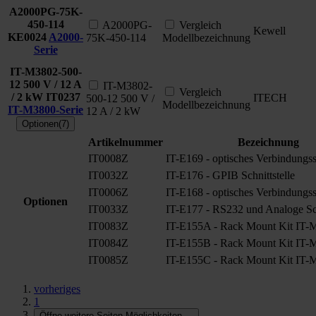
A2000PG-75K-
450-114
A2000PG-
Vergleich
Kewell
KE0024
A2000-
75K-450-114
Modellbezeichnung
Serie
IT-M3802-500-
12 500 V / 12 A
IT-M3802-
Vergleich
/ 2 kW
IT0237
ITECH
500-12 500 V /
Modellbezeichnung
IT-M3800-Serie
12 A / 2 kW
Optionen(7)
Artikelnummer
Bezeichnung
IT0008Z
IT-E169 - optisches Verbindungss
IT0032Z
IT-E176 - GPIB Schnittstelle
IT0006Z
IT-E168 - optisches Verbindungss
Optionen
IT0033Z
IT-E177 - RS232 und Analoge Sch
IT0083Z
IT-E155A - Rack Mount Kit IT-
IT0084Z
IT-E155B - Rack Mount Kit IT-
IT0085Z
IT-E155C - Rack Mount Kit IT-
vorheriges
1
Öffne weitere Seiten Möglichkeiten
...