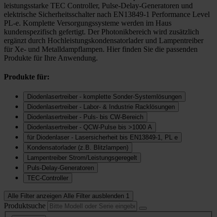
leistungsstarke TEC Controller, Pulse-Delay-Generatoren und
elektrische Sicherheitsschalter nach EN13849-1 Performance Level
PL-e. Komplette Versorgungssysteme werden im Haus
kundenspezifisch gefertigt. Der Photonikbereich wird zusätzlich
ergänzt durch Hochleistungskondensatorlader und Lampentreiber
für Xe- und Metalldampflampen. Hier finden Sie die passenden
Produkte für Ihre Anwendung.
Produkte für:
Diodenlasertreiber - komplette Sonder-Systemlösungen
Diodenlasertreiber - Labor- & Industrie Racklösungen
Diodenlasertreiber - Puls- bis CW-Bereich
Diodenlasertreiber - QCW-Pulse bis >1000 A
für Diodenlaser - Lasersicherheit bis EN13849-1, PL e
Kondensatorlader (z.B. Blitzlampen)
Lampentreiber Strom/Leistungsgeregelt
Puls-Delay-Generatoren
TEC-Controller
Alle Filter anzeigen
Alle Filter ausblenden
1
Produktsuche