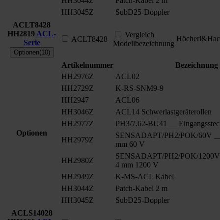
HH3044Z
Patch-Kabel 2 m
HH3045Z
SubD25-Doppler
ACLT8428
HH2819
ACL-
Vergleich
Höcherl&Hac
ACLT8428
Serie
Modellbezeichnung
Optionen(10)
Artikelnummer
Bezeichnung
HH2976Z
ACL02
HH2729Z
K-RS-SNM9-9
HH2947
ACL06
HH3046Z
ACL14 Schwerlastgeräterollen
HH2977Z
PH3/7.62-BU41 __ Eingangsstec
Optionen
SENSADAPT/PH2/POK/60V __ S
HH2979Z
mm 60 V
SENSADAPT/PH2/POK/1200V _
HH2980Z
4 mm 1200 V
HH2949Z
K-MS-ACL Kabel
HH3044Z
Patch-Kabel 2 m
HH3045Z
SubD25-Doppler
ACLS14028