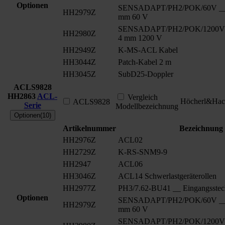
Optionen
SENSADAPT/PH2/POK/60V __ S
HH2979Z
mm 60 V
SENSADAPT/PH2/POK/1200V _
HH2980Z
4 mm 1200 V
HH2949Z
K-MS-ACL Kabel
HH3044Z
Patch-Kabel 2 m
HH3045Z
SubD25-Doppler
ACLS9828
HH2863
ACL-
Vergleich
Höcherl&Hac
ACLS9828
Serie
Modellbezeichnung
Optionen(10)
Artikelnummer
Bezeichnung
HH2976Z
ACL02
HH2729Z
K-RS-SNM9-9
HH2947
ACL06
HH3046Z
ACL14 Schwerlastgeräterollen
HH2977Z
PH3/7.62-BU41 __ Eingangsstec
Optionen
SENSADAPT/PH2/POK/60V __ S
HH2979Z
mm 60 V
SENSADAPT/PH2/POK/1200V _