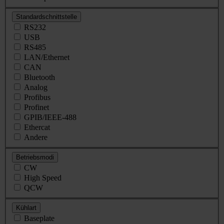
Standardschnittstelle
RS232
USB
RS485
LAN/Ethernet
CAN
Bluetooth
Analog
Profibus
Profinet
GPIB/IEEE-488
Ethercat
Andere
Betriebsmodi
CW
High Speed
QCW
Kühlart
Baseplate