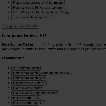
Kondensatorlader (z.B. Blitzlampen)
Plasmaheizung für Fusionsreaktoren
SIC /MOSFET / IGBT Isolationsprüfung
Teilchenbeschleuniger/Kicker
Komponententest / EOL
Komponententest / EOL
Für effiziente End-of-Line-Prüfungen bietet Schulz-Electronic präzi
Messabläufe, flexible Testsequenzen und zuverlässige Qualitätsbewer
Produkte für:
AC-Netzsimulation
Batteriesimulation (Spannung bis 80 VDC)
Batteriesimulation BEV
Bidirektionales Netzteil
Elektronische Lasten
Elektronische Mehrkanal-Lasten
Hochstromtest CW
Hochstromtest gepulst