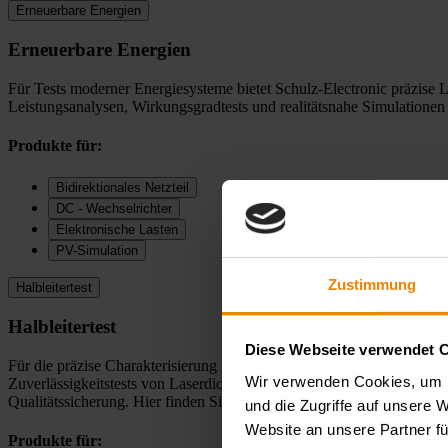
Erneuerbare Energien
Erneuerbare Energien
Für Tests moderner Energiesysteme bietet Schulz-Electronic präzise
Leistungsanalysen, Wirkungsgradtests und realitätsnahe Simulatione
Produkte für:
Bidirektionales Netzteil
DC - Wechselrichter
Elektronische Lasten
PV-Simulation
Zustimmung
Halbleitertest
Halbleitertest
Diese Webseite verwendet 
Für die präzise Charakterisierung moderner Halbleiter bietet Schul
Wir verwenden Cookies, um I
Zuverlässigkeitstests von Laserdioden. Unsere Systeme ermöglichen e
Qualitätssicherung. Hier finden Sie die passenden Produkte für Ihre
und die Zugriffe auf unsere 
Website an unsere Partner fü
Produkte für: