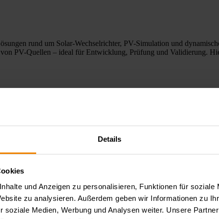
 Lösungen rund um Solar-Wechselrichter, PV-Simulation und dynamische 
n von PV-Quellen – ideal für Entwicklung, Prüfung und Validierung. Hi
Details
Cookies
z Electronic leistungsfähige Lösungen für SMU Messungen, Pulsanwendu
nhalte und Anzeigen zu personalisieren, Funktionen für soziale
xakte Parametererfassung, schnelle Pulsprofile und reproduzierbare L
 Anwendung.
Website zu analysieren. Außerdem geben wir Informationen zu I
r soziale Medien, Werbung und Analysen weiter. Unsere Partner