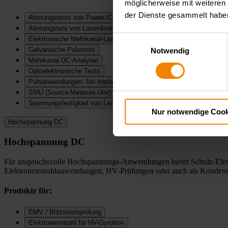
möglicherweise mit weiteren
der Dienste gesammelt habe
Alterungstests von Power-IC's, DC-DC-Modulen
Alterungstets von Laserdioden, LED, Dioden
Einwilligungsauswahl
Elektronische Mehrkanal-Lasten
Galvanische Pulstests
Notwendig
Mehrkanal DC-Analyser
Optoelektronische Tests
Pulsanwendungen: Ion implantation, Laserpumpen, Galvanisierung
SMU (Source-Measure-Unit)
Spannungsfestigkeit von Leistungshalbleitern
Nur notwendige Cook
Hochspannung DC
Hochspannung DC
Für anspruchsvolle Hochspannungs-Anwendungen bietet Schulz-Elect
Elektronenstrahlanwendungen, HV-Prüfungen oder auch als Kondensat
Produkte für:
EMV / Blitzstromprüfung
Elektronenstrahl für HV-Gyrotron