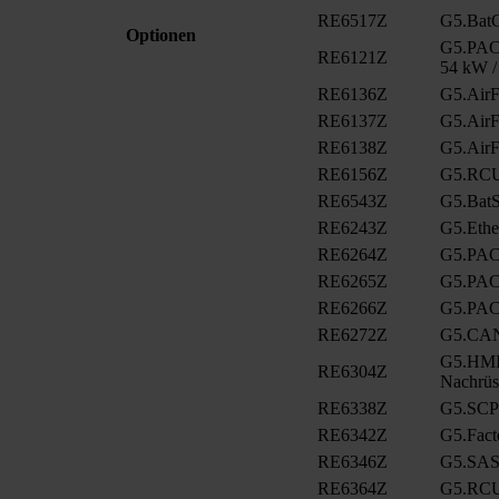
RE6517Z
G5.BatC
Optionen
G5.PAC.
RE6121Z
54 kW /
RE6136Z
G5.AirFi
RE6137Z
G5.AirFi
RE6138Z
G5.AirFi
RE6156Z
G5.RCU
RE6543Z
G5.BatS
RE6243Z
G5.Eth
RE6264Z
G5.PAC
RE6265Z
G5.PAC
RE6266Z
G5.PAC
RE6272Z
G5.CA
G5.HMI.
RE6304Z
Nachrüs
RE6338Z
G5.SCP
RE6342Z
G5.Fact
RE6346Z
G5.SAS
RE6364Z
G5.RCU