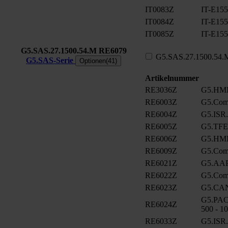
IT0083Z
IT-E155
IT0084Z
IT-E155
IT0085Z
IT-E155
G5.SAS.27.1500.54.M
RE6079
G5.SAS.27.1500.54.
G5.SAS-Serie
Optionen(41)
Artikelnummer
RE3036Z
G5.HMI
RE6003Z
G5.Com
RE6004Z
G5.ISR
RE6005Z
G5.TFE
RE6006Z
G5.HMI
RE6009Z
G5.ComC
RE6021Z
G5.AA
RE6022Z
G5.ComC
RE6023Z
G5.CA
G5.PAC
RE6024Z
500 - 1
RE6033Z
G5.ISR