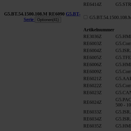
RE6414Z
G5.ST
G5.BT.54.1500.108.M
RE6090
G5.BT-
G5.BT.54.1500.108.
Serie
Optionen(41)
Artikelnummer
RE3036Z
G5.HMI
RE6003Z
G5.Com
RE6004Z
G5.ISR
RE6005Z
G5.TFE
RE6006Z
G5.HMI
RE6009Z
G5.ComC
RE6021Z
G5.AA
RE6022Z
G5.ComC
RE6023Z
G5.CA
G5.PAC
RE6024Z
500 - 1
RE6033Z
G5.ISR
RE6034Z
G5.ISR
RE6035Z
G5.HMI