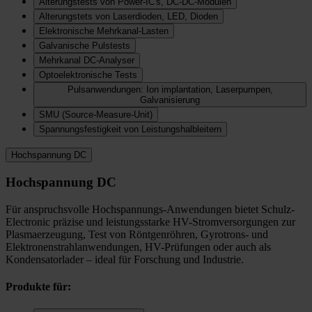
Alterungstests von Power-IC's, DC-DC-Modulen
Alterungstets von Laserdioden, LED, Dioden
Elektronische Mehrkanal-Lasten
Galvanische Pulstests
Mehrkanal DC-Analyser
Optoelektronische Tests
Pulsanwendungen: Ion implantation, Laserpumpen,
Galvanisierung
SMU (Source-Measure-Unit)
Spannungsfestigkeit von Leistungshalbleitern
Hochspannung DC
Hochspannung DC
Für anspruchsvolle Hochspannungs-Anwendungen bietet Schulz-
Electronic präzise und leistungsstarke HV-Stromversorgungen zur
Plasmaerzeugung, Test von Röntgenröhren, Gyrotrons- und
Elektronenstrahlanwendungen, HV-Prüfungen oder auch als
Kondensatorlader – ideal für Forschung und Industrie.
Produkte für: