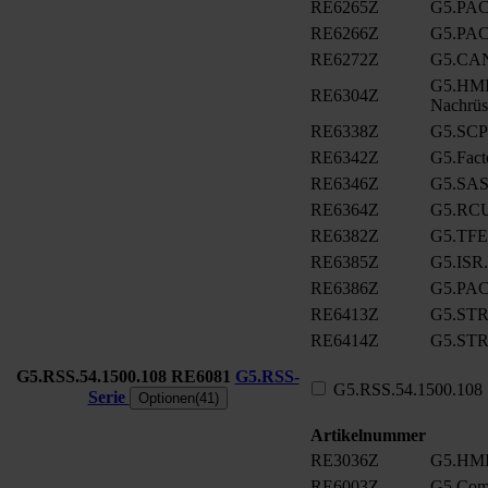
RE6265Z
G5.PAC
RE6266Z
G5.PAC
RE6272Z
G5.CA
G5.HMI.
RE6304Z
Nachrüs
RE6338Z
G5.SCP
RE6342Z
G5.Fact
RE6346Z
G5.SAS
RE6364Z
G5.RCU
RE6382Z
G5.TFE
RE6385Z
G5.ISR.
RE6386Z
G5.PA
RE6413Z
G5.ST
RE6414Z
G5.ST
G5.RSS.54.1500.108
RE6081
G5.RSS-
G5.RSS.54.1500.108
Serie
Optionen(41)
Artikelnummer
RE3036Z
G5.HMI
RE6003Z
G5.Com