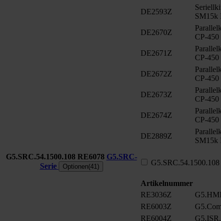
Seriell
DE2593Z
SM15k
Paralle
DE2670Z
CP-450
Paralle
DE2671Z
CP-450
Paralle
DE2672Z
CP-450
Paralle
DE2673Z
CP-450
Paralle
DE2674Z
CP-450
Paralle
DE2889Z
SM15k 
G5.SRC.54.1500.108
RE6078
G5.SRC-
G5.SRC.54.1500.108
Serie
Optionen(41)
Artikelnummer
RE3036Z
G5.HMI
RE6003Z
G5.Com
RE6004Z
G5.ISR