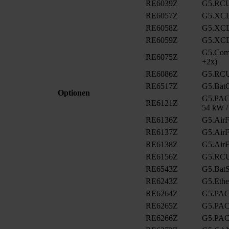
RE6039Z
G5.RCU
RE6057Z
G5.XCD
RE6058Z
G5.XCD
RE6059Z
G5.XCD
G5.ComC
RE6075Z
+2x)
RE6086Z
G5.RCU
RE6517Z
G5.BatC
Optionen
G5.PAC.
RE6121Z
54 kW /
RE6136Z
G5.AirFi
RE6137Z
G5.AirFi
RE6138Z
G5.AirFi
RE6156Z
G5.RCU
RE6543Z
G5.BatS
RE6243Z
G5.Eth
RE6264Z
G5.PAC
RE6265Z
G5.PAC
RE6266Z
G5.PAC