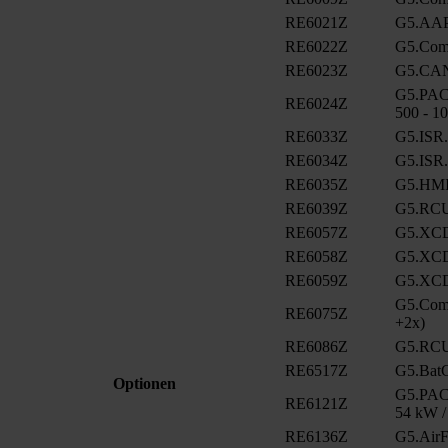
RE6021Z
G5.AA
RE6022Z
G5.ComC
RE6023Z
G5.CA
G5.PAC
RE6024Z
500 - 1
RE6033Z
G5.ISR
RE6034Z
G5.ISR
RE6035Z
G5.HMI
RE6039Z
G5.RCU
RE6057Z
G5.XCD
RE6058Z
G5.XCD
RE6059Z
G5.XCD
G5.ComC
RE6075Z
+2x)
RE6086Z
G5.RCU
RE6517Z
G5.BatC
Optionen
G5.PAC.
RE6121Z
54 kW /
RE6136Z
G5.AirFi