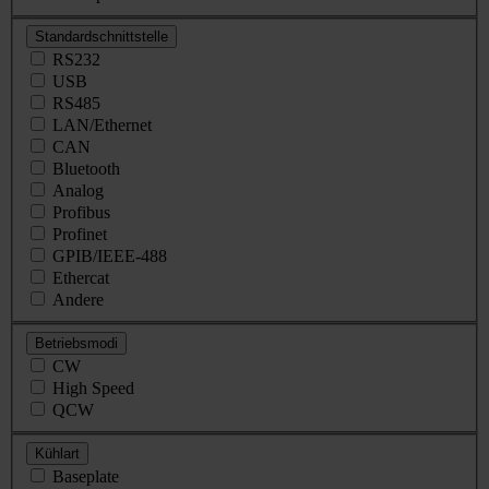
Standardschnittstelle
RS232
USB
RS485
LAN/Ethernet
CAN
Bluetooth
Analog
Profibus
Profinet
GPIB/IEEE-488
Ethercat
Andere
Betriebsmodi
CW
High Speed
QCW
Kühlart
Baseplate