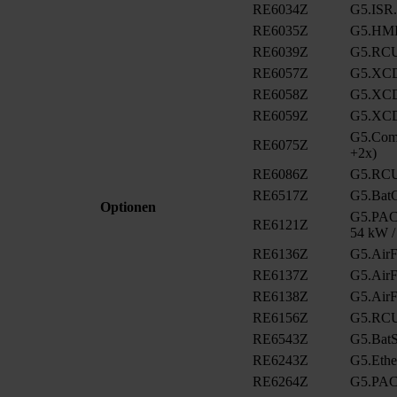
RE6034Z
G5.ISR
RE6035Z
G5.HMI
RE6039Z
G5.RCU
RE6057Z
G5.XCD
RE6058Z
G5.XCD
RE6059Z
G5.XCD
G5.ComC
RE6075Z
+2x)
RE6086Z
G5.RCU
RE6517Z
G5.BatC
Optionen
G5.PAC.
RE6121Z
54 kW /
RE6136Z
G5.AirFi
RE6137Z
G5.AirFi
RE6138Z
G5.AirFi
RE6156Z
G5.RCU
RE6543Z
G5.BatS
RE6243Z
G5.Eth
RE6264Z
G5.PAC