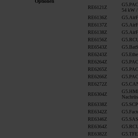
Optionen
G5.PAC.
RE6121Z
54 kW /
RE6136Z
G5.AirFi
RE6137Z
G5.AirFi
RE6138Z
G5.AirFi
RE6156Z
G5.RCU
RE6543Z
G5.BatS
RE6243Z
G5.Eth
RE6264Z
G5.PAC
RE6265Z
G5.PAC
RE6266Z
G5.PAC
RE6272Z
G5.CA
G5.HMI.
RE6304Z
Nachrüs
RE6338Z
G5.SCP
RE6342Z
G5.Fact
RE6346Z
G5.SAS
RE6364Z
G5.RCU
RE6382Z
G5.TFE