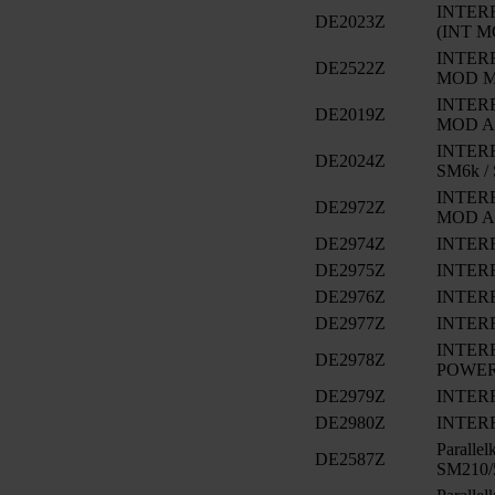
INTERF
DE2023Z
(INT M
INTERF
DE2522Z
MOD M
INTERF
DE2019Z
MOD A
INTER
DE2024Z
SM6k /
INTERF
DE2972Z
MOD A
DE2974Z
INTER
DE2975Z
INTER
DE2976Z
INTER
DE2977Z
INTER
INTERF
DE2978Z
POWER
DE2979Z
INTER
DE2980Z
INTER
Paralle
DE2587Z
SM210/