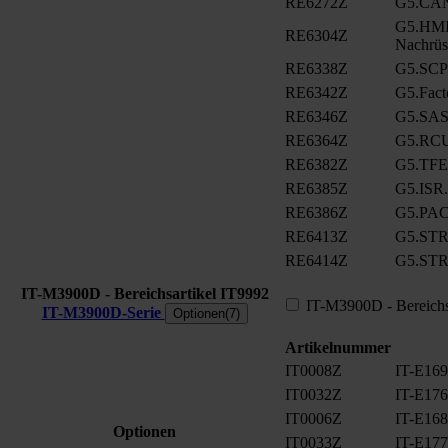
RE6272Z
G5.CA
G5.HMI.
RE6304Z
Nachrüs
RE6338Z
G5.SCP
RE6342Z
G5.Fact
RE6346Z
G5.SAS
RE6364Z
G5.RCU
RE6382Z
G5.TFE
RE6385Z
G5.ISR.
RE6386Z
G5.PA
RE6413Z
G5.ST
RE6414Z
G5.ST
IT-M3900D - Bereichsartikel
IT9992
IT-M3900D - Bereichs
IT-M3900D-Serie
Optionen(7)
Artikelnummer
IT0008Z
IT-E169 
IT0032Z
IT-E176 
IT0006Z
IT-E168 
Optionen
IT0033Z
IT-E177