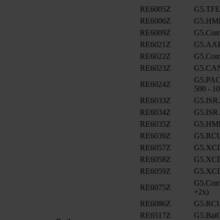
RE6005Z
G5.TFE
RE6006Z
G5.HMI
RE6009Z
G5.ComC
RE6021Z
G5.AA
RE6022Z
G5.ComC
RE6023Z
G5.CA
G5.PAC
RE6024Z
500 - 1
RE6033Z
G5.ISR
RE6034Z
G5.ISR
RE6035Z
G5.HMI
RE6039Z
G5.RCU
RE6057Z
G5.XCD
RE6058Z
G5.XCD
RE6059Z
G5.XCD
G5.ComC
RE6075Z
+2x)
RE6086Z
G5.RCU
RE6517Z
G5.BatC