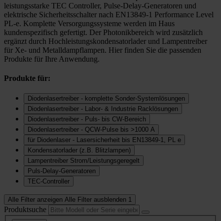
leistungsstarke TEC Controller, Pulse-Delay-Generatoren und
elektrische Sicherheitsschalter nach EN13849-1 Performance Level
PL-e. Komplette Versorgungssysteme werden im Haus
kundenspezifisch gefertigt. Der Photonikbereich wird zusätzlich
ergänzt durch Hochleistungskondensatorlader und Lampentreiber
für Xe- und Metalldampflampen. Hier finden Sie die passenden
Produkte für Ihre Anwendung.
Produkte für:
Diodenlasertreiber - komplette Sonder-Systemlösungen
Diodenlasertreiber - Labor- & Industrie Racklösungen
Diodenlasertreiber - Puls- bis CW-Bereich
Diodenlasertreiber - QCW-Pulse bis >1000 A
für Diodenlaser - Lasersicherheit bis EN13849-1, PL e
Kondensatorlader (z.B. Blitzlampen)
Lampentreiber Strom/Leistungsgeregelt
Puls-Delay-Generatoren
TEC-Controller
Alle Filter anzeigen
Alle Filter ausblenden
1
Produktsuche