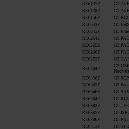
RE6137Z
G5.AirFi
RE6138Z
G5.AirFi
RE6156Z
G5.RCU
RE6543Z
G5.BatS
RE6243Z
G5.Eth
RE6264Z
G5.PAC
RE6265Z
G5.PAC
RE6266Z
G5.PAC
RE6272Z
G5.CA
G5.HMI.
RE6304Z
Nachrüs
RE6338Z
G5.SCP
RE6342Z
G5.Fact
RE6346Z
G5.SAS
RE6364Z
G5.RCU
RE6382Z
G5.TFE
RE6385Z
G5.ISR.
RE6386Z
G5.PA
RE6413Z
G5.ST