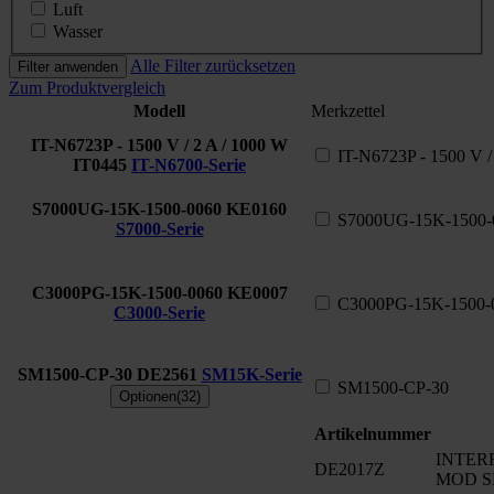
Luft
Wasser
Alle Filter zurücksetzen
Filter anwenden
Zum Produktvergleich
Modell
Merkzettel
IT-N6723P - 1500 V / 2 A / 1000 W
IT-N6723P - 1500 V /
IT0445
IT-N6700-Serie
S7000UG-15K-1500-0060
KE0160
S7000UG-15K-1500-
S7000-Serie
C3000PG-15K-1500-0060
KE0007
C3000PG-15K-1500-
C3000-Serie
SM1500-CP-30
DE2561
SM15K-Serie
SM1500-CP-30
Optionen(32)
Artikelnummer
INTERF
DE2017Z
MOD S