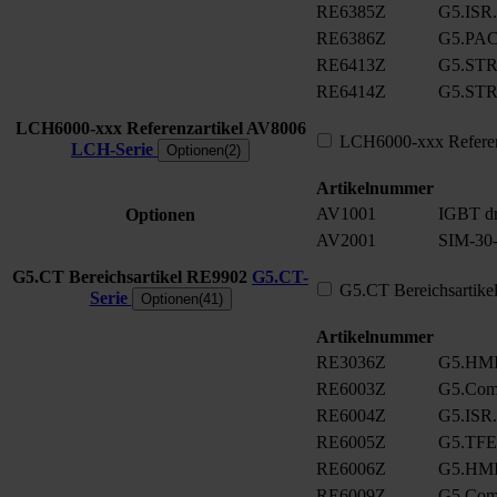
RE6385Z
G5.ISR.
RE6386Z
G5.PA
RE6413Z
G5.ST
RE6414Z
G5.ST
LCH6000-xxx Referenzartikel
AV8006
LCH6000-xxx Referen
LCH-Serie
Optionen(2)
Artikelnummer
AV1001
IGBT dr
Optionen
AV2001
SIM-30-
G5.CT Bereichsartikel
RE9902
G5.CT-
G5.CT Bereichsartike
Serie
Optionen(41)
Artikelnummer
RE3036Z
G5.HMI
RE6003Z
G5.Com
RE6004Z
G5.ISR
RE6005Z
G5.TFE
RE6006Z
G5.HMI
RE6009Z
G5.ComC