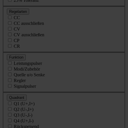
25% Toleranz
Regelarten
CC
CC ausschließen
CV
CV ausschließen
CP
CR
Funktion
Leistungspulser
Modi/Zubehör
Quelle u/o Senke
Regler
Signalpulser
Quadrant
Q1 (U+,I+)
Q2 (U-,I+)
Q3 (U-,I-)
Q4 (U+,I-)
Rückspeisend