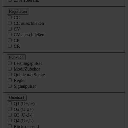
25% Toleranz
Regelarten
CC
CC ausschließen
CV
CV ausschließen
CP
CR
Funktion
Leistungspulser
Modi/Zubehör
Quelle u/o Senke
Regler
Signalpulser
Quadrant
Q1 (U+,I+)
Q2 (U-,I+)
Q3 (U-,I-)
Q4 (U+,I-)
Rückspeisend