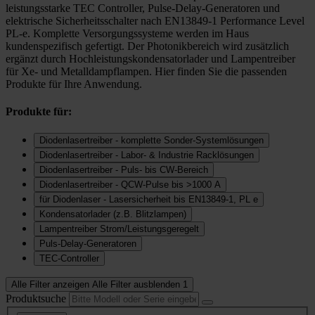
leistungsstarke TEC Controller, Pulse-Delay-Generatoren und
elektrische Sicherheitsschalter nach EN13849-1 Performance Level
PL-e. Komplette Versorgungssysteme werden im Haus
kundenspezifisch gefertigt. Der Photonikbereich wird zusätzlich
ergänzt durch Hochleistungskondensatorlader und Lampentreiber
für Xe- und Metalldampflampen. Hier finden Sie die passenden
Produkte für Ihre Anwendung.
Produkte für:
Diodenlasertreiber - komplette Sonder-Systemlösungen
Diodenlasertreiber - Labor- & Industrie Racklösungen
Diodenlasertreiber - Puls- bis CW-Bereich
Diodenlasertreiber - QCW-Pulse bis >1000 A
für Diodenlaser - Lasersicherheit bis EN13849-1, PL e
Kondensatorlader (z.B. Blitzlampen)
Lampentreiber Strom/Leistungsgeregelt
Puls-Delay-Generatoren
TEC-Controller
Alle Filter anzeigen
Alle Filter ausblenden
1
Produktsuche