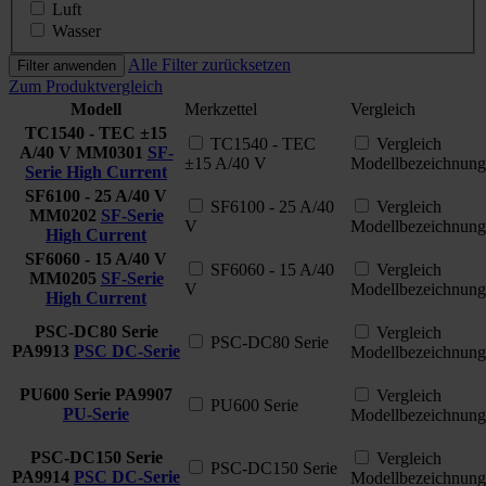
Luft
Wasser
Alle Filter zurücksetzen
Filter anwenden
Zum Produktvergleich
Modell
Merkzettel
Vergleich
TC1540 - TEC ±15
TC1540 - TEC
Vergleich
A/40 V
MM0301
SF-
±15 A/40 V
Modellbezeichnung
Serie High Current
SF6100 - 25 A/40 V
SF6100 - 25 A/40
Vergleich
MM0202
SF-Serie
V
Modellbezeichnung
High Current
SF6060 - 15 A/40 V
SF6060 - 15 A/40
Vergleich
MM0205
SF-Serie
V
Modellbezeichnung
High Current
PSC-DC80 Serie
Vergleich
PSC-DC80 Serie
PA9913
PSC DC-Serie
Modellbezeichnung
PU600 Serie
PA9907
Vergleich
PU600 Serie
PU-Serie
Modellbezeichnung
PSC-DC150 Serie
Vergleich
PSC-DC150 Serie
PA9914
PSC DC-Serie
Modellbezeichnung