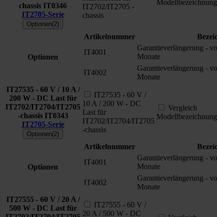
Modellbezeichnung
chassis
IT0346
IT2702/IT2705 -
IT2705-Serie
chassis
Optionen(2)
Artikelnummer
Bezei
Garantieverlängerung - v
IT4001
Monate
Optionen
Garantieverlängerung - v
IT4002
Monate
IT27535 - 60 V / 10 A /
IT27535 - 60 V /
200 W - DC Last für
10 A / 200 W - DC
IT2702/IT2704/IT2705
Vergleich
Last für
-chassis
IT0343
Modellbezeichnung
IT2702/IT2704/IT2705
IT2705-Serie
-chassis
Optionen(2)
Artikelnummer
Bezei
Garantieverlängerung - v
IT4001
Monate
Optionen
Garantieverlängerung - v
IT4002
Monate
IT27555 - 60 V / 20 A /
IT27555 - 60 V /
500 W - DC Last für
20 A / 500 W - DC
IT2702/IT2704/IT2705