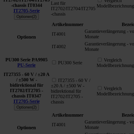
Vergleich
Last für
-chassis
IT0344
Modellbezeichnung
IT2702/IT2704/IT2705
IT2705-Serie
-chassis
Optionen(2)
Artikelnummer
Bezei
Garantieverlängerung - v
IT4001
Monate
Optionen
Garantieverlängerung - v
IT4002
Monate
PU300 Serie
PA9905
Vergleich
PU300 Serie
PU-Serie
Modellbezeichnung
IT27355 - 60 V / ±20 A
/ ±500 W -
IT27355 - 60 V /
bidirektional für
±20 A / ±500 W -
Vergleich
IT2702/IT2705 -
bidirektional für
Modellbezeichnung
chassis
IT0347
IT2702/IT2705 -
IT2705-Serie
chassis
Optionen(2)
Artikelnummer
Bezei
Garantieverlängerung - v
IT4001
Monate
Optionen