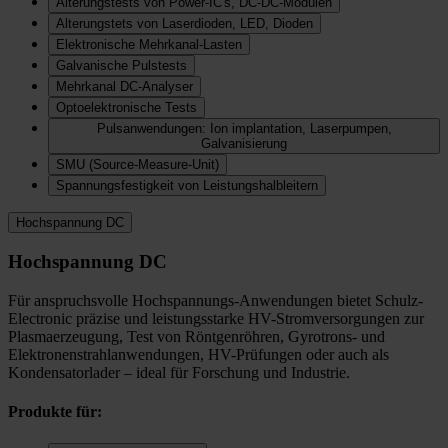
Alterungstests von Power-IC's, DC-DC-Modulen
Alterungstets von Laserdioden, LED, Dioden
Elektronische Mehrkanal-Lasten
Galvanische Pulstests
Mehrkanal DC-Analyser
Optoelektronische Tests
Pulsanwendungen: Ion implantation, Laserpumpen,
Galvanisierung
SMU (Source-Measure-Unit)
Spannungsfestigkeit von Leistungshalbleitern
Hochspannung DC
Hochspannung DC
Für anspruchsvolle Hochspannungs-Anwendungen bietet Schulz-
Electronic präzise und leistungsstarke HV-Stromversorgungen zur
Plasmaerzeugung, Test von Röntgenröhren, Gyrotrons- und
Elektronenstrahlanwendungen, HV-Prüfungen oder auch als
Kondensatorlader – ideal für Forschung und Industrie.
Produkte für: