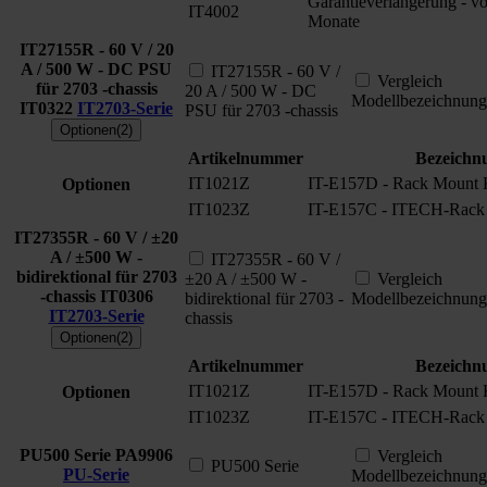
Garantieverlängerung - v
IT4002
Monate
IT27155R - 60 V / 20
A / 500 W - DC PSU
IT27155R - 60 V /
Vergleich
für 2703 -chassis
20 A / 500 W - DC
Modellbezeichnung
IT0322
IT2703-Serie
PSU für 2703 -chassis
Optionen(2)
Artikelnummer
Bezeichn
IT1021Z
IT-E157D - Rack Mount 
Optionen
IT1023Z
IT-E157C - ITECH-Rack 
IT27355R - 60 V / ±20
A / ±500 W -
IT27355R - 60 V /
bidirektional für 2703
±20 A / ±500 W -
Vergleich
-chassis
IT0306
bidirektional für 2703 -
Modellbezeichnung
IT2703-Serie
chassis
Optionen(2)
Artikelnummer
Bezeichn
IT1021Z
IT-E157D - Rack Mount 
Optionen
IT1023Z
IT-E157C - ITECH-Rack 
PU500 Serie
PA9906
Vergleich
PU500 Serie
PU-Serie
Modellbezeichnung