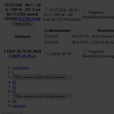
IT27535R - 60 V / 10
A / 200 W - DC Last
IT27535R - 60 V /
Vergleich
für IT2703-chassis
10 A / 200 W - DC
Modellbezeichnung
IT0349
IT2703-Serie
Last für IT2703-chassis
Optionen(2)
Artikelnummer
Bezeichn
IT1021Z
IT-E157D - Rack Mount 
Optionen
IT1023Z
IT-E157C - ITECH-Rack 
LDDP-20-70
HL0010
Vergleich
LDDP-20-70
LDDP-20-70-xx
Modellbezeichnung
vorheriges
1
Öffne weitere Seiten Möglichkeiten
...
65
66
67
Öffne weitere Seiten Möglichkeiten
...
69
nächstes