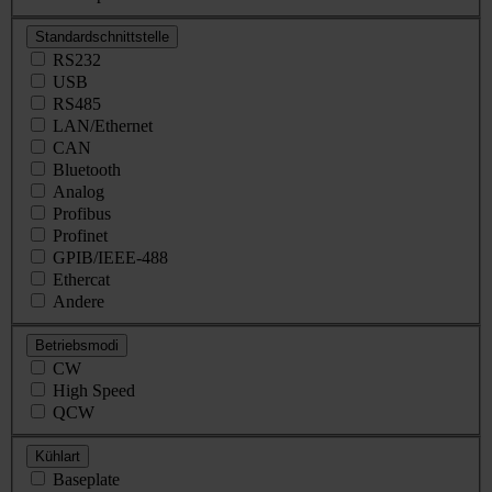
Standardschnittstelle
RS232
USB
RS485
LAN/Ethernet
CAN
Bluetooth
Analog
Profibus
Profinet
GPIB/IEEE-488
Ethercat
Andere
Betriebsmodi
CW
High Speed
QCW
Kühlart
Baseplate