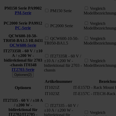
PM150 Serie
PA9902
Vergleich
PM150 Serie
PM-Serie
Modellbezeichnung
PC2000 Serie
PA9912
Vergleich
PC2000 Serie
PC-Serie
Modellbezeichnung
QCW600-10-50-
QCW600-10-50-
Vergleich
TR050-BA1.5
HL0431
TR050-BA1.5
Modellbezeichnung
QCW600-Serie
IT27335R - 60 V / ±10
A / ±200 W -
IT27335R - 60 V /
bidirektional für 2703
±10 A / ±200 W -
Vergleich
-chassis
IT0348
bidirektional für 2703 -
Modellbezeichnung
IT2703-Serie
chassis
Optionen(2)
Artikelnummer
Bezeichn
IT1021Z
IT-E157D - Rack Mount 
Optionen
IT1023Z
IT-E157C - ITECH-Rack 
IT27335 - 60 V / ±10 A
/ ±200 W -
IT27335 - 60 V /
bidirektional für
±10 A / ±200 W -
Vergleich
IT2702/IT2705 -
bidirektional für