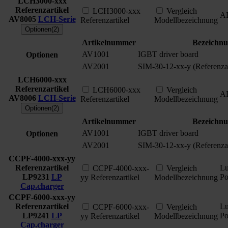
LCH3000-xxx
Referenzartikel
LCH3000-xxx
Vergleich
A
AV8005
LCH-Serie
Referenzartikel
Modellbezeichnung
Optionen(2)
Artikelnummer
Bezeichn
AV1001
IGBT driver board
Optionen
AV2001
SIM-30-12-xx-y (Referenzar
LCH6000-xxx
Referenzartikel
LCH6000-xxx
Vergleich
A
AV8006
LCH-Serie
Referenzartikel
Modellbezeichnung
Optionen(2)
Artikelnummer
Bezeichn
AV1001
IGBT driver board
Optionen
AV2001
SIM-30-12-xx-y (Referenzar
CCPF-4000-xxx-yy
Referenzartikel
L
CCPF-4000-xxx-
Vergleich
LP9231
LP
P
yy Referenzartikel
Modellbezeichnung
Cap.charger
CCPF-6000-xxx-yy
Referenzartikel
L
CCPF-6000-xxx-
Vergleich
LP9241
LP
P
yy Referenzartikel
Modellbezeichnung
Cap.charger