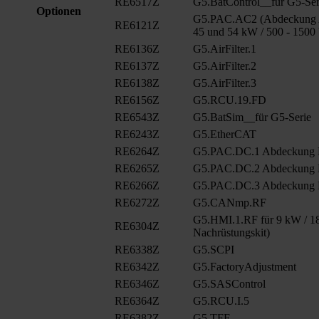
RE6517Z
G5.BatControl__für G5-Ser
Optionen
G5.PAC.AC2 (Abdeckung A
RE6121Z
45 und 54 kW / 500 - 1500
RE6136Z
G5.AirFilter.1
RE6137Z
G5.AirFilter.2
RE6138Z
G5.AirFilter.3
RE6156Z
G5.RCU.19.FD
RE6543Z
G5.BatSim__für G5-Serie
RE6243Z
G5.EtherCAT
RE6264Z
G5.PAC.DC.1 Abdeckung
RE6265Z
G5.PAC.DC.2 Abdeckung
RE6266Z
G5.PAC.DC.3 Abdeckung
RE6272Z
G5.CANmp.RF
G5.HMI.1.RF für 9 kW / 18
RE6304Z
Nachrüstungskit)
RE6338Z
G5.SCPI
RE6342Z
G5.FactoryAdjustment
RE6346Z
G5.SASControl
RE6364Z
G5.RCU.I.5
RE6382Z
G5.TFE