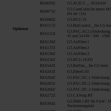
RE6059Z
G5.XCD.3 __ 45/54 kW
G5.ComCable2m intern M/
RE6075Z
(6x int +2x)
RE6086Z
G5.RCU.19
RE6517Z
G5.BatControl__für G5-Ser
Optionen
G5.PAC.AC2 (Abdeckung A
RE6121Z
45 und 54 kW / 500 - 1500
RE6136Z
G5.AirFilter.1
RE6137Z
G5.AirFilter.2
RE6138Z
G5.AirFilter.3
RE6156Z
G5.RCU.19.FD
RE6543Z
G5.BatSim__für G5-Serie
RE6243Z
G5.EtherCAT
RE6264Z
G5.PAC.DC.1 Abdeckung
RE6265Z
G5.PAC.DC.2 Abdeckung
RE6266Z
G5.PAC.DC.3 Abdeckung
RE6272Z
G5.CANmp.RF
G5.HMI.1.RF für 9 kW / 18
RE6304Z
Nachrüstungskit)