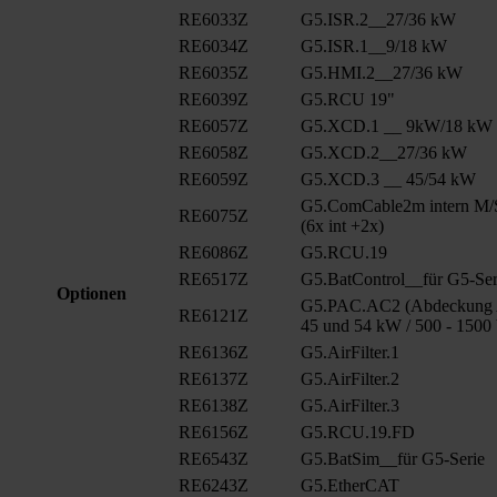
RE6033Z
G5.ISR.2__27/36 kW
RE6034Z
G5.ISR.1__9/18 kW
RE6035Z
G5.HMI.2__27/36 kW
RE6039Z
G5.RCU 19"
RE6057Z
G5.XCD.1 __ 9kW/18 kW
RE6058Z
G5.XCD.2__27/36 kW
RE6059Z
G5.XCD.3 __ 45/54 kW
G5.ComCable2m intern M/
RE6075Z
(6x int +2x)
RE6086Z
G5.RCU.19
RE6517Z
G5.BatControl__für G5-Ser
Optionen
G5.PAC.AC2 (Abdeckung A
RE6121Z
45 und 54 kW / 500 - 1500
RE6136Z
G5.AirFilter.1
RE6137Z
G5.AirFilter.2
RE6138Z
G5.AirFilter.3
RE6156Z
G5.RCU.19.FD
RE6543Z
G5.BatSim__für G5-Serie
RE6243Z
G5.EtherCAT