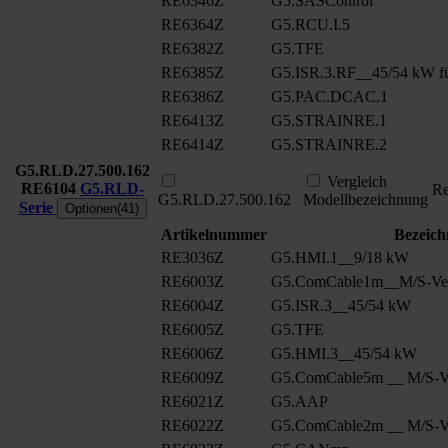
RE6346Z
G5.SASControl
RE6364Z
G5.RCU.I.5
RE6382Z
G5.TFE
RE6385Z
G5.ISR.3.RF__45/54 kW fü
RE6386Z
G5.PAC.DCAC.1
RE6413Z
G5.STRAINRE.1
RE6414Z
G5.STRAINRE.2
G5.RLD.27.500.162
Vergleich
RE6104
G5.RLD-
Re
G5.RLD.27.500.162
Modellbezeichnung
Serie
Optionen(41)
Artikelnummer
Bezeic
RE3036Z
G5.HMI.1__9/18 kW
RE6003Z
G5.ComCable1m__M/S-Ver
RE6004Z
G5.ISR.3__45/54 kW
RE6005Z
G5.TFE
RE6006Z
G5.HMI.3__45/54 kW
RE6009Z
G5.ComCable5m __ M/S-Ve
RE6021Z
G5.AAP
RE6022Z
G5.ComCable2m __ M/S-Ve