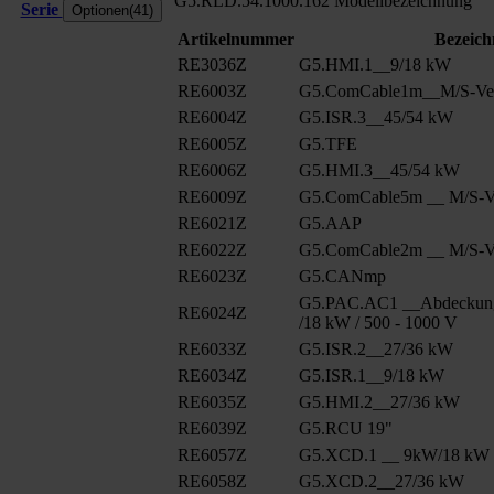
G5.RLD.54.1000.162
Modellbezeichnung
Serie
Optionen(41)
Artikelnummer
Bezeic
RE3036Z
G5.HMI.1__9/18 kW
RE6003Z
G5.ComCable1m__M/S-Ver
RE6004Z
G5.ISR.3__45/54 kW
RE6005Z
G5.TFE
RE6006Z
G5.HMI.3__45/54 kW
RE6009Z
G5.ComCable5m __ M/S-Ve
RE6021Z
G5.AAP
RE6022Z
G5.ComCable2m __ M/S-Ve
RE6023Z
G5.CANmp
G5.PAC.AC1 __Abdeckun
RE6024Z
/18 kW / 500 - 1000 V
RE6033Z
G5.ISR.2__27/36 kW
RE6034Z
G5.ISR.1__9/18 kW
RE6035Z
G5.HMI.2__27/36 kW
RE6039Z
G5.RCU 19"
RE6057Z
G5.XCD.1 __ 9kW/18 kW
RE6058Z
G5.XCD.2__27/36 kW