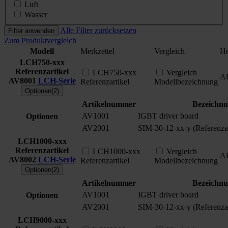
Luft
Wasser
Alle Filter zurücksetzen
Filter anwenden
Zum Produktvergleich
Modell
Merkzettel
Vergleich
He
LCH750-xxx
Referenzartikel
LCH750-xxx
Vergleich
A
AV8001
LCH-Serie
Referenzartikel
Modellbezeichnung
Optionen(2)
Artikelnummer
Bezeichn
AV1001
IGBT driver board
Optionen
AV2001
SIM-30-12-xx-y (Referenzar
LCH1000-xxx
Referenzartikel
LCH1000-xxx
Vergleich
A
AV8002
LCH-Serie
Referenzartikel
Modellbezeichnung
Optionen(2)
Artikelnummer
Bezeichn
AV1001
IGBT driver board
Optionen
AV2001
SIM-30-12-xx-y (Referenzar
LCH9000-xxx