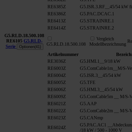
RE6385Z
G5.ISR.3.RF__45/54 kW fü
RE6386Z
G5.PAC.DCAC.1
RE6413Z
G5.STRAINRE.1
RE6414Z
G5.STRAINRE.2
G5.RLD.18.500.108
Vergleich
RE6105
G5.RLD-
Re
G5.RLD.18.500.108
Modellbezeichnung
Serie
Optionen(41)
Artikelnummer
Bezeic
RE3036Z
G5.HMI.1__9/18 kW
RE6003Z
G5.ComCable1m__M/S-Ver
RE6004Z
G5.ISR.3__45/54 kW
RE6005Z
G5.TFE
RE6006Z
G5.HMI.3__45/54 kW
RE6009Z
G5.ComCable5m __ M/S-Ve
RE6021Z
G5.AAP
RE6022Z
G5.ComCable2m __ M/S-Ve
RE6023Z
G5.CANmp
G5.PAC.AC1 __Abdeckun
RE6024Z
/18 kW / 500 - 1000 V