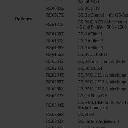
(6x int +2x)
RE6086Z
G5.RCU.19
RE6517Z
G5.BatControl__für G5-Ser
Optionen
G5.PAC.AC2 (Abdeckung A
RE6121Z
45 und 54 kW / 500 - 1500
RE6136Z
G5.AirFilter.1
RE6137Z
G5.AirFilter.2
RE6138Z
G5.AirFilter.3
RE6156Z
G5.RCU.19.FD
RE6543Z
G5.BatSim__für G5-Serie
RE6243Z
G5.EtherCAT
RE6264Z
G5.PAC.DC.1 Abdeckung
RE6265Z
G5.PAC.DC.2 Abdeckung
RE6266Z
G5.PAC.DC.3 Abdeckung
RE6272Z
G5.CANmp.RF
G5.HMI.1.RF für 9 kW / 18
RE6304Z
Nachrüstungskit)
RE6338Z
G5.SCPI
RE6342Z
G5.FactoryAdjustment