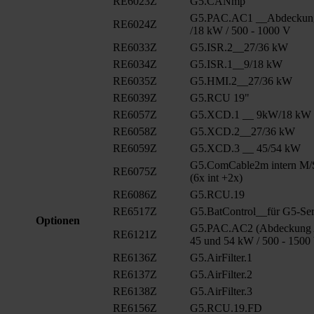
RE6023Z
G5.CANmp
G5.PAC.AC1 __Abdeckun
RE6024Z
/18 kW / 500 - 1000 V
RE6033Z
G5.ISR.2__27/36 kW
RE6034Z
G5.ISR.1__9/18 kW
RE6035Z
G5.HMI.2__27/36 kW
RE6039Z
G5.RCU 19"
RE6057Z
G5.XCD.1 __ 9kW/18 kW
RE6058Z
G5.XCD.2__27/36 kW
RE6059Z
G5.XCD.3 __ 45/54 kW
G5.ComCable2m intern M/
RE6075Z
(6x int +2x)
RE6086Z
G5.RCU.19
RE6517Z
G5.BatControl__für G5-Ser
Optionen
G5.PAC.AC2 (Abdeckung A
RE6121Z
45 und 54 kW / 500 - 1500
RE6136Z
G5.AirFilter.1
RE6137Z
G5.AirFilter.2
RE6138Z
G5.AirFilter.3
RE6156Z
G5.RCU.19.FD