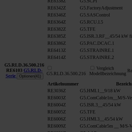
RE6338Z
G5.SCPI
RE6342Z
G5.FactoryAdjustment
RE6346Z
G5.SASControl
RE6364Z
G5.RCU.I.5
RE6382Z
G5.TFE
RE6385Z
G5.ISR.3.RF__45/54 kW fü
RE6386Z
G5.PAC.DCAC.1
RE6413Z
G5.STRAINRE.1
RE6414Z
G5.STRAINRE.2
G5.RLD.36.500.216
Vergleich
RE6103
G5.RLD-
Re
G5.RLD.36.500.216
Modellbezeichnung
Serie
Optionen(41)
Artikelnummer
Bezeic
RE3036Z
G5.HMI.1__9/18 kW
RE6003Z
G5.ComCable1m__M/S-Ver
RE6004Z
G5.ISR.3__45/54 kW
RE6005Z
G5.TFE
RE6006Z
G5.HMI.3__45/54 kW
RE6009Z
G5.ComCable5m __ M/S-Ve