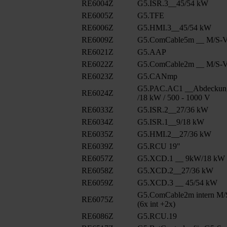
RE6004Z
G5.ISR.3__45/54 kW
RE6005Z
G5.TFE
RE6006Z
G5.HMI.3__45/54 kW
RE6009Z
G5.ComCable5m __ M/S-Ve
RE6021Z
G5.AAP
RE6022Z
G5.ComCable2m __ M/S-Ve
RE6023Z
G5.CANmp
G5.PAC.AC1 __Abdeckun
RE6024Z
/18 kW / 500 - 1000 V
RE6033Z
G5.ISR.2__27/36 kW
RE6034Z
G5.ISR.1__9/18 kW
RE6035Z
G5.HMI.2__27/36 kW
RE6039Z
G5.RCU 19"
RE6057Z
G5.XCD.1 __ 9kW/18 kW
RE6058Z
G5.XCD.2__27/36 kW
RE6059Z
G5.XCD.3 __ 45/54 kW
G5.ComCable2m intern M/
RE6075Z
(6x int +2x)
RE6086Z
G5.RCU.19