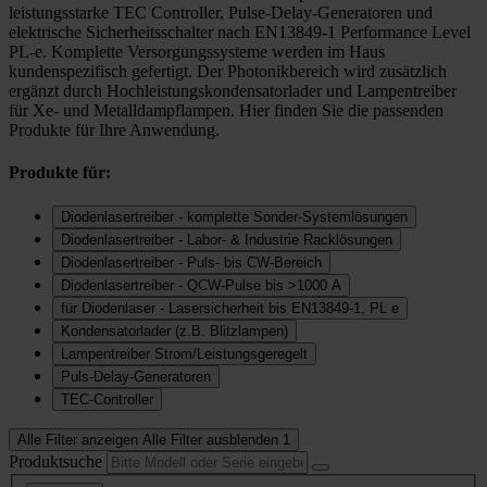
leistungsstarke TEC Controller, Pulse-Delay-Generatoren und
elektrische Sicherheitsschalter nach EN13849-1 Performance Level
PL-e. Komplette Versorgungssysteme werden im Haus
kundenspezifisch gefertigt. Der Photonikbereich wird zusätzlich
ergänzt durch Hochleistungskondensatorlader und Lampentreiber
für Xe- und Metalldampflampen. Hier finden Sie die passenden
Produkte für Ihre Anwendung.
Produkte für:
Diodenlasertreiber - komplette Sonder-Systemlösungen
Diodenlasertreiber - Labor- & Industrie Racklösungen
Diodenlasertreiber - Puls- bis CW-Bereich
Diodenlasertreiber - QCW-Pulse bis >1000 A
für Diodenlaser - Lasersicherheit bis EN13849-1, PL e
Kondensatorlader (z.B. Blitzlampen)
Lampentreiber Strom/Leistungsgeregelt
Puls-Delay-Generatoren
TEC-Controller
Alle Filter anzeigen
Alle Filter ausblenden
1
Produktsuche