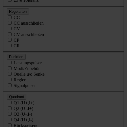
25% Toleranz
Regelarten
CC
CC ausschließen
CV
CV ausschließen
CP
CR
Funktion
Leistungspulser
Modi/Zubehör
Quelle u/o Senke
Regler
Signalpulser
Quadrant
Q1 (U+,I+)
Q2 (U-,I+)
Q3 (U-,I-)
Q4 (U+,I-)
Rückspeisend