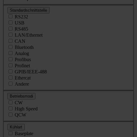
Standardschnittstelle
RS232
USB
RS485
LAN/Ethernet
CAN
Bluetooth
Analog
Profibus
Profinet
GPIB/IEEE-488
Ethercat
Andere
Betriebsmodi
CW
High Speed
QCW
Kühlart
Baseplate