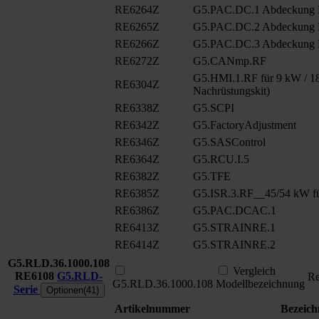
RE6264Z
G5.PAC.DC.1 Abdeckung
RE6265Z
G5.PAC.DC.2 Abdeckung
RE6266Z
G5.PAC.DC.3 Abdeckung
RE6272Z
G5.CANmp.RF
G5.HMI.1.RF für 9 kW / 18
RE6304Z
Nachrüstungskit)
RE6338Z
G5.SCPI
RE6342Z
G5.FactoryAdjustment
RE6346Z
G5.SASControl
RE6364Z
G5.RCU.I.5
RE6382Z
G5.TFE
RE6385Z
G5.ISR.3.RF__45/54 kW fü
RE6386Z
G5.PAC.DCAC.1
RE6413Z
G5.STRAINRE.1
RE6414Z
G5.STRAINRE.2
G5.RLD.36.1000.108
Vergleich
RE6108
G5.RLD-
Re
G5.RLD.36.1000.108
Modellbezeichnung
Serie
Optionen(41)
Artikelnummer
Bezeic