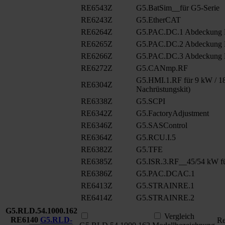
RE6543Z
G5.BatSim__für G5-Serie
RE6243Z
G5.EtherCAT
RE6264Z
G5.PAC.DC.1 Abdeckung
RE6265Z
G5.PAC.DC.2 Abdeckung
RE6266Z
G5.PAC.DC.3 Abdeckung
RE6272Z
G5.CANmp.RF
G5.HMI.1.RF für 9 kW / 18
RE6304Z
Nachrüstungskit)
RE6338Z
G5.SCPI
RE6342Z
G5.FactoryAdjustment
RE6346Z
G5.SASControl
RE6364Z
G5.RCU.I.5
RE6382Z
G5.TFE
RE6385Z
G5.ISR.3.RF__45/54 kW fü
RE6386Z
G5.PAC.DCAC.1
RE6413Z
G5.STRAINRE.1
RE6414Z
G5.STRAINRE.2
G5.RLD.54.1000.162
Vergleich
RE6140
G5.RLD-
Re