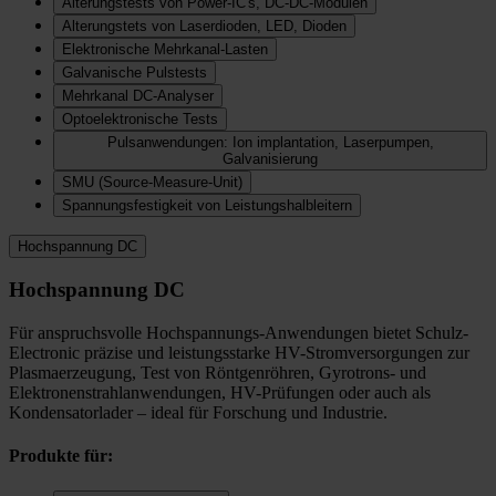
Alterungstests von Power-IC's, DC-DC-Modulen
Alterungstets von Laserdioden, LED, Dioden
Elektronische Mehrkanal-Lasten
Galvanische Pulstests
Mehrkanal DC-Analyser
Optoelektronische Tests
Pulsanwendungen: Ion implantation, Laserpumpen,
Galvanisierung
SMU (Source-Measure-Unit)
Spannungsfestigkeit von Leistungshalbleitern
Hochspannung DC
Hochspannung DC
Für anspruchsvolle Hochspannungs-Anwendungen bietet Schulz-
Electronic präzise und leistungsstarke HV-Stromversorgungen zur
Plasmaerzeugung, Test von Röntgenröhren, Gyrotrons- und
Elektronenstrahlanwendungen, HV-Prüfungen oder auch als
Kondensatorlader – ideal für Forschung und Industrie.
Produkte für: