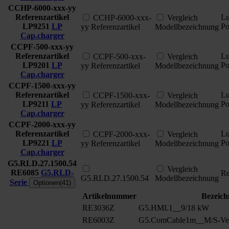
CCHP-6000-xxx-yy
Referenzartikel
L
CCHP-6000-xxx-
Vergleich
LP9251
LP
P
yy Referenzartikel
Modellbezeichnung
Cap.charger
CCPF-500-xxx-yy
Referenzartikel
L
CCPF-500-xxx-
Vergleich
LP9201
LP
P
yy Referenzartikel
Modellbezeichnung
Cap.charger
CCPF-1500-xxx-yy
Referenzartikel
L
CCPF-1500-xxx-
Vergleich
LP9211
LP
P
yy Referenzartikel
Modellbezeichnung
Cap.charger
CCPF-2000-xxx-yy
Referenzartikel
L
CCPF-2000-xxx-
Vergleich
LP9221
LP
P
yy Referenzartikel
Modellbezeichnung
Cap.charger
G5.RLD.27.1500.54
Vergleich
RE6085
G5.RLD-
Re
G5.RLD.27.1500.54
Modellbezeichnung
Serie
Optionen(41)
Artikelnummer
Bezeic
RE3036Z
G5.HMI.1__9/18 kW
RE6003Z
G5.ComCable1m__M/S-Ver