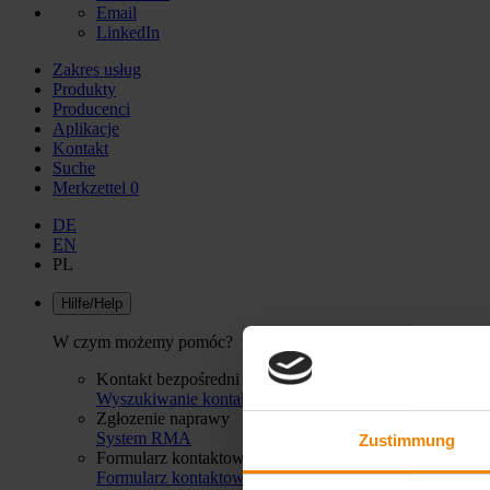
Email
LinkedIn
Zakres usług
Produkty
Producenci
Aplikacje
Kontakt
Suche
Merkzettel
0
DE
EN
PL
Hilfe/Help
W czym możemy pomóc?
Kontakt bezpośredni
Wyszukiwanie kontaktów
Zgłozenie naprawy
System RMA
Zustimmung
Formularz kontaktowy
Formularz kontaktowy