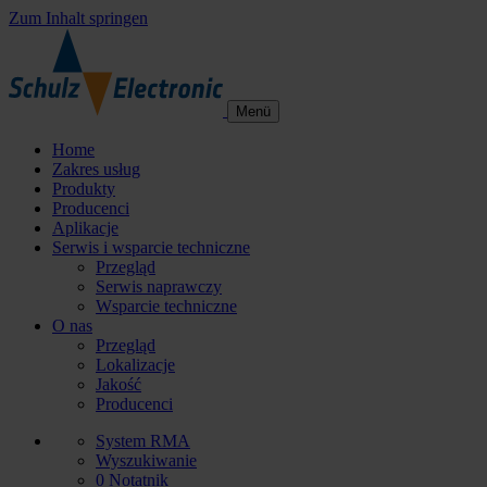
Zum Inhalt springen
Menü
Home
Zakres usług
Produkty
Producenci
Aplikacje
Serwis i wsparcie techniczne
Przegląd
Serwis naprawczy
Wsparcie techniczne
O nas
Przegląd
Lokalizacje
Jakość
Producenci
System RMA
Wyszukiwanie
0
Notatnik