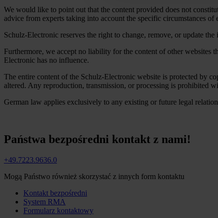
We would like to point out that the content provided does not constitut
advice from experts taking into account the specific circumstances of 
Schulz-Electronic reserves the right to change, remove, or update the i
Furthermore, we accept no liability for the content of other websites
Electronic has no influence.
The entire content of the Schulz-Electronic website is protected by co
altered. Any reproduction, transmission, or processing is prohibited w
German law applies exclusively to any existing or future legal relatio
Państwa bezpośredni kontakt z nami!
+49.7223.9636.0
Mogą Państwo również skorzystać z innych form kontaktu
Kontakt bezpośredni
System RMA
Formularz kontaktowy