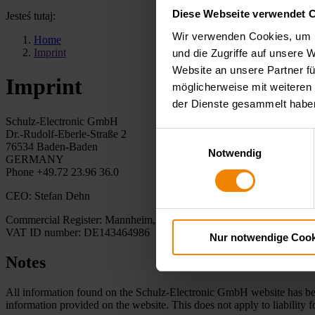
Diese Webseite verwendet 
Jesteś tutaj:
Wir verwenden Cookies, um I
Home
Imprint
und die Zugriffe auf unsere 
Website an unsere Partner fü
Imprint
möglicherweise mit weiteren
der Dienste gesammelt habe
Schulz-Electronic GmbH
Dr.-Rudolf-Eberle-Straße 2
Einwilligungsauswahl
76534 Baden-Baden
Notwendig
GERMANY
Phone +49.72 23.96 36.0
CEO: Stefan Dehn
Commercial Register: Mannheim, HRB 201299
VAT ID number: DE143464986
Nur notwendige Cook
Notes
All information found on the Schulz-Electronic GmbH website has bee
information provided on the website. This does not apply to liability 