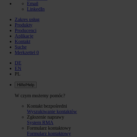
Email
LinkedIn
Zakres usług
Produkty
Producenci
Aplikacje
Kontakt
Suche
Merkzettel
0
DE
EN
PL
Hilfe/Help
W czym możemy pomóc?
Kontakt bezpośredni
Wyszukiwanie kontaktów
Zgłozenie naprawy
System RMA
Formularz kontaktowy
Formularz kontaktowy