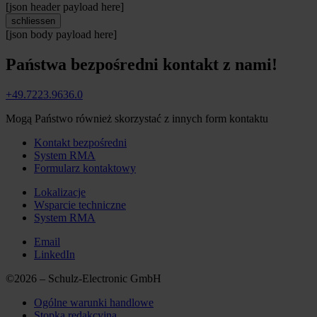
[json header payload here]
schliessen
[json body payload here]
Państwa bezpośredni kontakt z nami!
+49.7223.9636.0
Mogą Państwo również skorzystać z innych form kontaktu
Kontakt bezpośredni
System RMA
Formularz kontaktowy
Lokalizacje
Wsparcie techniczne
System RMA
Email
LinkedIn
©2026 – Schulz-Electronic GmbH
Ogólne warunki handlowe
Stopka redakcyjna