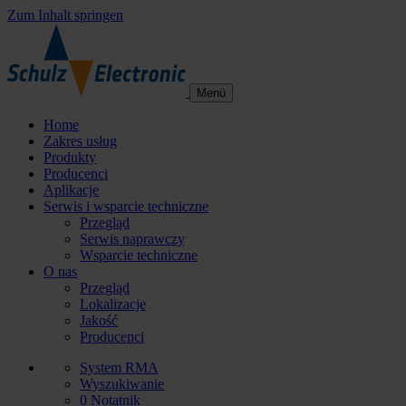
Zum Inhalt springen
Menü
Home
Zakres usług
Produkty
Producenci
Aplikacje
Serwis i wsparcie techniczne
Przegląd
Serwis naprawczy
Wsparcie techniczne
O nas
Przegląd
Lokalizacje
Jakość
Producenci
System RMA
Wyszukiwanie
0
Notatnik