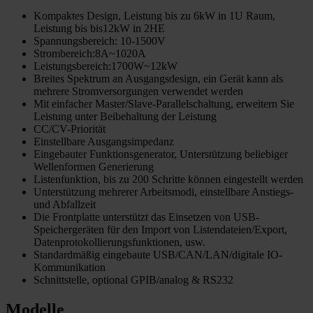
Kompaktes Design, Leistung bis zu 6kW in 1U Raum,
Leistung bis bis12kW in 2HE
Spannungsbereich: 10-1500V
Strombereich:8A~1020A
Leistungsbereich:1700W~12kW
Breites Spektrum an Ausgangsdesign, ein Gerät kann als
mehrere Stromversorgungen verwendet werden
Mit einfacher Master/Slave-Parallelschaltung, erweitern Sie
Leistung unter Beibehaltung der Leistung
CC/CV-Priorität
Einstellbare Ausgangsimpedanz
Eingebauter Funktionsgenerator, Unterstützung beliebiger
Wellenformen Generierung
Listenfunktion, bis zu 200 Schritte können eingestellt werden
Unterstützung mehrerer Arbeitsmodi, einstellbare Anstiegs-
und Abfallzeit
Die Frontplatte unterstützt das Einsetzen von USB-
Speichergeräten für den Import von Listendateien/Export,
Datenprotokollierungsfunktionen, usw.
Standardmäßig eingebaute USB/CAN/LAN/digitale IO-
Kommunikation
Schnittstelle, optional GPIB/analog & RS232
Modelle