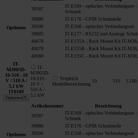
IT-E169 - optisches Verbindungsset -
39587
Schrank
39886
IT-E176 - GPIB Schnittstelle
39506
IT-E168 - optisches Verbindungsset
Optionen
39885
IT-E177 - RS232 und Analoge Schnitt
40078
IT-E155A - Rack Mount Kit IT-M38,
40079
IT-E155B - Rack Mount Kit IT-M38,
40080
IT-E155C - Rack Mount Kit IT-M38,
IT-
IT-
M3905D-
M3905D-
10-510 - 10
10-510 -
Vergleich
V / 510 A /
10
510
5.100
10 V /
Modellbezeichnung
5,1 kW
510 A /
IT0109
5,1 kW
Optionen(7)
Artikelnummer
Bezeichnung
IT-E169 - optisches Verbindungsset -
39587
Schrank
39886
IT-E176 - GPIB Schnittstelle
39506
IT-E168 - optisches Verbindungsset
Optionen