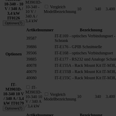
M3903D-
10-340 - 10
10-340 -
Vergleich
V / 340 A /
10
340
3.400
10 V /
Modellbezeichnung
3,4 kW
340 A /
IT0126
3,4 kW
Optionen(7)
Artikelnummer
Bezeichnung
IT-E169 - optisches Verbindungsset -
39587
Schrank
39886
IT-E176 - GPIB Schnittstelle
39506
IT-E168 - optisches Verbindungsset
Optionen
39885
IT-E177 - RS232 und Analoge Schnitt
40078
IT-E155A - Rack Mount Kit IT-M38,
40079
IT-E155B - Rack Mount Kit IT-M38,
40080
IT-E155C - Rack Mount Kit IT-M38,
IT-
IT-
M3903D-
M3903D-
10-340 10 V
Vergleich
10
340
3.400
10-340 10
/ 340 A / 3,4
Modellbezeichnung
V / 340 A
kW
IT0179
/ 3,4 kW
Optionen(7)
Artikelnummer
Bezeichnung