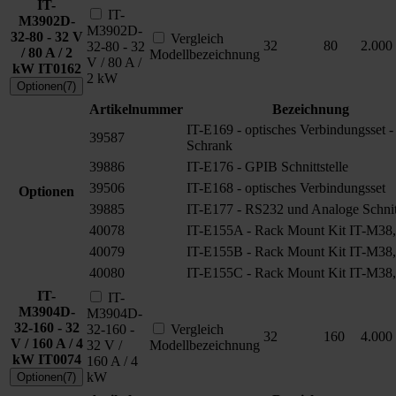
IT-
IT-
M3902D-
M3902D-
32-80 - 32 V
Vergleich
32
80
2.000
32-80 - 32
/ 80 A / 2
Modellbezeichnung
V / 80 A /
kW
IT0162
2 kW
Optionen(7)
Artikelnummer
Bezeichnung
IT-E169 - optisches Verbindungsset -
39587
Schrank
39886
IT-E176 - GPIB Schnittstelle
39506
IT-E168 - optisches Verbindungsset
Optionen
39885
IT-E177 - RS232 und Analoge Schnitt
40078
IT-E155A - Rack Mount Kit IT-M38,
40079
IT-E155B - Rack Mount Kit IT-M38,
40080
IT-E155C - Rack Mount Kit IT-M38,
IT-
IT-
M3904D-
M3904D-
32-160 - 32
32-160 -
Vergleich
32
160
4.000
V / 160 A / 4
32 V /
Modellbezeichnung
kW
IT0074
160 A / 4
kW
Optionen(7)