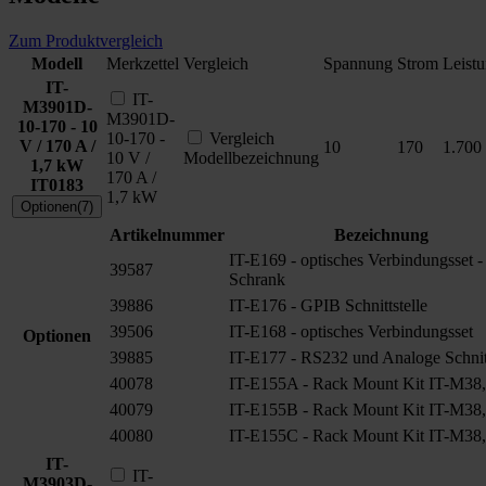
Zum Produktvergleich
Modell
Merkzettel
Vergleich
Spannung
Strom
Leist
IT-
IT-
M3901D-
M3901D-
10-170 - 10
10-170 -
Vergleich
V / 170 A /
10
170
1.700
10 V /
Modellbezeichnung
1,7 kW
170 A /
IT0183
1,7 kW
Optionen(7)
Artikelnummer
Bezeichnung
IT-E169 - optisches Verbindungsset -
39587
Schrank
39886
IT-E176 - GPIB Schnittstelle
39506
IT-E168 - optisches Verbindungsset
Optionen
39885
IT-E177 - RS232 und Analoge Schnitt
40078
IT-E155A - Rack Mount Kit IT-M38,
40079
IT-E155B - Rack Mount Kit IT-M38,
40080
IT-E155C - Rack Mount Kit IT-M38,
IT-
IT-
M3903D-