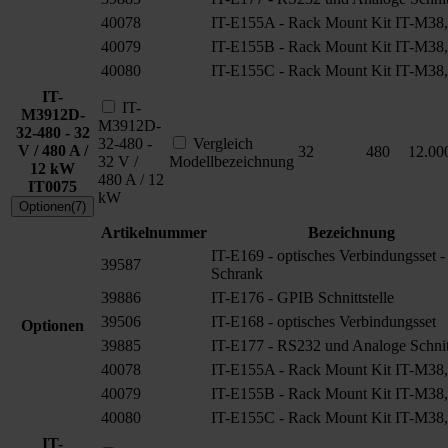
40078
IT-E155A - Rack Mount Kit IT-M38,
40079
IT-E155B - Rack Mount Kit IT-M38,
40080
IT-E155C - Rack Mount Kit IT-M38,
IT-
IT-
M3912D-
M3912D-
32-480 - 32
32-480 -
Vergleich
V / 480 A /
32
480
12.00
32 V /
Modellbezeichnung
12 kW
480 A / 12
IT0075
kW
Optionen(7)
Artikelnummer
Bezeichnung
IT-E169 - optisches Verbindungsset -
39587
Schrank
39886
IT-E176 - GPIB Schnittstelle
39506
IT-E168 - optisches Verbindungsset
Optionen
39885
IT-E177 - RS232 und Analoge Schnitt
40078
IT-E155A - Rack Mount Kit IT-M38,
40079
IT-E155B - Rack Mount Kit IT-M38,
40080
IT-E155C - Rack Mount Kit IT-M38,
IT-