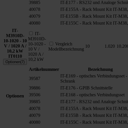
39885
IT-E177 - RS232 und Analoge Schnitt
40078
IT-E155A - Rack Mount Kit IT-M38,
40079
IT-E155B - Rack Mount Kit IT-M38,
40080
IT-E155C - Rack Mount Kit IT-M38,
IT-
IT-
M3910D-
M3910D-
10-1020 - 10
10-1020 -
Vergleich
V / 1020 A /
10
1.020
10.20
10 V /
Modellbezeichnung
10,2 kW
1020 A /
IT0110
10,2 kW
Optionen(7)
Artikelnummer
Bezeichnung
IT-E169 - optisches Verbindungsset -
39587
Schrank
39886
IT-E176 - GPIB Schnittstelle
39506
IT-E168 - optisches Verbindungsset
Optionen
39885
IT-E177 - RS232 und Analoge Schnitt
40078
IT-E155A - Rack Mount Kit IT-M38,
40079
IT-E155B - Rack Mount Kit IT-M38,
40080
IT-E155C - Rack Mount Kit IT-M38,