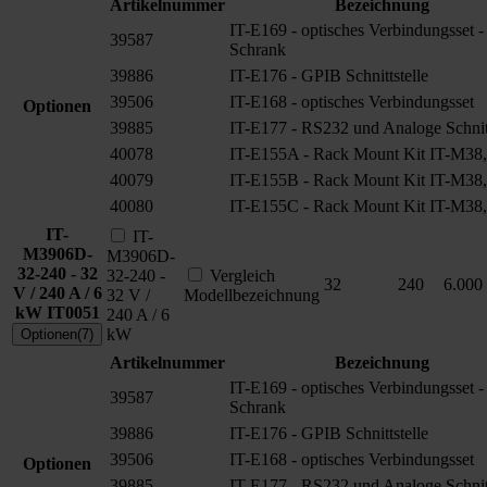
Artikelnummer
Bezeichnung
IT-E169 - optisches Verbindungsset -
39587
Schrank
39886
IT-E176 - GPIB Schnittstelle
39506
IT-E168 - optisches Verbindungsset
Optionen
39885
IT-E177 - RS232 und Analoge Schnitt
40078
IT-E155A - Rack Mount Kit IT-M38,
40079
IT-E155B - Rack Mount Kit IT-M38,
40080
IT-E155C - Rack Mount Kit IT-M38,
IT-
IT-
M3906D-
M3906D-
32-240 - 32
32-240 -
Vergleich
32
240
6.000
V / 240 A / 6
32 V /
Modellbezeichnung
kW
IT0051
240 A / 6
kW
Optionen(7)
Artikelnummer
Bezeichnung
IT-E169 - optisches Verbindungsset -
39587
Schrank
39886
IT-E176 - GPIB Schnittstelle
39506
IT-E168 - optisches Verbindungsset
Optionen
39885
IT-E177 - RS232 und Analoge Schnitt