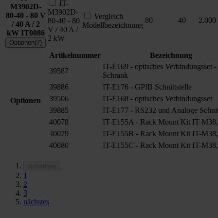
IT-
M3902D-
M3902D-
80-40 - 80 V
Vergleich
80
40
2.000
80-40 - 80
/ 40 A / 2
Modellbezeichnung
V / 40 A /
kW
IT0086
2 kW
Optionen(7)
Artikelnummer
Bezeichnung
IT-E169 - optisches Verbindungsset -
39587
Schrank
39886
IT-E176 - GPIB Schnittstelle
39506
IT-E168 - optisches Verbindungsset
Optionen
39885
IT-E177 - RS232 und Analoge Schnitt
40078
IT-E155A - Rack Mount Kit IT-M38,
40079
IT-E155B - Rack Mount Kit IT-M38,
40080
IT-E155C - Rack Mount Kit IT-M38,
vorheriges
1
2
3
nächstes