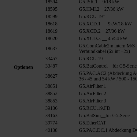
18594
G5.ISR.1__9/18 kW
18595
G5.HMI.2__27/36 kW
18599
G5.RCU 19"
18618
G5.XCD.1 __ 9kW/18 kW
18619
G5.XCD.2__27/36 kW
18620
G5.XCD.3 __ 45/54 kW
G5.ComCable2m intern M/S 
18637
Verbundkabel (6x int +2x)
33457
G5.RCU.19
33487
G5.BatControl__für G5-Serie
Optionen
G5.PAC.AC2 (Abdeckung AC
38627
36 / 45 und 54 kW / 500 - 15
38851
G5.AirFilter.1
38852
G5.AirFilter.2
38853
G5.AirFilter.3
39136
G5.RCU.19.FD
39163
G5.BatSim__für G5-Serie
39774
G5.EtherCAT
40138
G5.PAC.DC.1 Abdeckung 