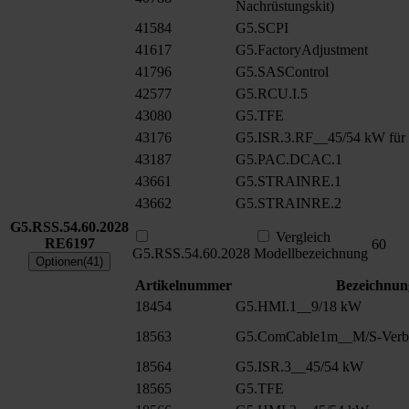
Nachrüstungskit)
41584
G5.SCPI
41617
G5.FactoryAdjustment
41796
G5.SASControl
42577
G5.RCU.I.5
43080
G5.TFE
43176
G5.ISR.3.RF__45/54 kW für
43187
G5.PAC.DCAC.1
43661
G5.STRAINRE.1
43662
G5.STRAINRE.2
G5.RSS.54.60.2028
Vergleich
RE6197
60
G5.RSS.54.60.2028
Modellbezeichnung
Optionen(41)
Artikelnummer
Bezeichnun
18454
G5.HMI.1__9/18 kW
18563
G5.ComCable1m__M/S-Verbu
18564
G5.ISR.3__45/54 kW
18565
G5.TFE