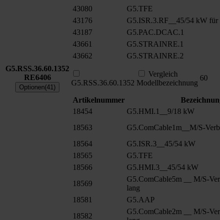
43080
G5.TFE
43176
G5.ISR.3.RF__45/54 kW für
43187
G5.PAC.DCAC.1
43661
G5.STRAINRE.1
43662
G5.STRAINRE.2
G5.RSS.36.60.1352
Vergleich
RE6406
60
G5.RSS.36.60.1352
Modellbezeichnung
Optionen(41)
Artikelnummer
Bezeichnun
18454
G5.HMI.1__9/18 kW
18563
G5.ComCable1m__M/S-Verbu
18564
G5.ISR.3__45/54 kW
18565
G5.TFE
18566
G5.HMI.3__45/54 kW
G5.ComCable5m __ M/S-Ver
18569
lang
18581
G5.AAP
G5.ComCable2m __ M/S-Ver
18582