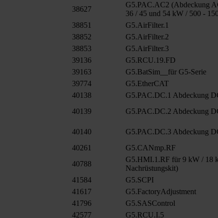
G5.PAC.AC2 (Abdeckung AC
38627
36 / 45 und 54 kW / 500 - 15
38851
G5.AirFilter.1
38852
G5.AirFilter.2
38853
G5.AirFilter.3
39136
G5.RCU.19.FD
39163
G5.BatSim__für G5-Serie
39774
G5.EtherCAT
40138
G5.PAC.DC.1 Abdeckung 
40139
G5.PAC.DC.2 Abdeckung D
40140
G5.PAC.DC.3 Abdeckung D
40261
G5.CANmp.RF
G5.HMI.1.RF für 9 kW / 18 k
40788
Nachrüstungskit)
41584
G5.SCPI
41617
G5.FactoryAdjustment
41796
G5.SASControl
42577
G5.RCU.I.5