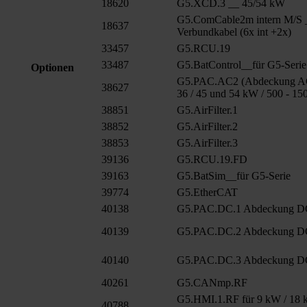
18620
G5.XCD.3 __ 45/54 kW
G5.ComCable2m intern M/S 
18637
Verbundkabel (6x int +2x)
33457
G5.RCU.19
33487
G5.BatControl__für G5-Serie
Optionen
G5.PAC.AC2 (Abdeckung AC
38627
36 / 45 und 54 kW / 500 - 15
38851
G5.AirFilter.1
38852
G5.AirFilter.2
38853
G5.AirFilter.3
39136
G5.RCU.19.FD
39163
G5.BatSim__für G5-Serie
39774
G5.EtherCAT
40138
G5.PAC.DC.1 Abdeckung 
40139
G5.PAC.DC.2 Abdeckung D
40140
G5.PAC.DC.3 Abdeckung D
40261
G5.CANmp.RF
G5.HMI.1.RF für 9 kW / 18 k
40788