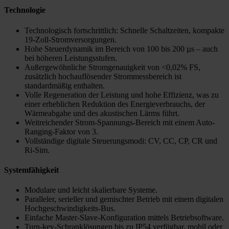
Technologie
Technologisch fortschrittlich: Schnelle Schaltzeiten, kompakte
19-Zoll-Stromversorgungen.
Hohe Steuerdynamik im Bereich von 100 bis 200 µs – auch
bei höheren Leistungsstufen.
Außergewöhnliche Stromgenauigkeit von <0,02% FS,
zusätzlich hochauflösender Strommessbereich ist
standardmäßig enthalten.
Volle Regeneration der Leistung und hohe Effizienz, was zu
einer erheblichen Reduktion des Energieverbrauchs, der
Wärmeabgabe und des akustischen Lärms führt.
Weitreichender Strom-Spannungs-Bereich mit einem Auto-
Ranging-Faktor von 3.
Vollständige digitale Steuerungsmodi: CV, CC, CP, CR und
Ri-Sim.
Systemfähigkeit
Modulare und leicht skalierbare Systeme.
Paralleler, serieller und gemischter Betrieb mit einem digitalen
Hochgeschwindigkeits-Bus.
Einfache Master-Slave-Konfiguration mittels Betriebsoftware.
Turn-key-Schranklösungen bis zu IP54 verfügbar, mobil oder