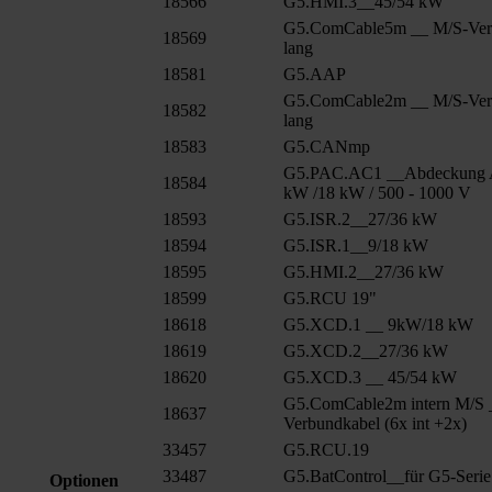
18566
G5.HMI.3__45/54 kW
G5.ComCable5m __ M/S-Ver
18569
lang
18581
G5.AAP
G5.ComCable2m __ M/S-Ver
18582
lang
18583
G5.CANmp
G5.PAC.AC1 __Abdeckung 
18584
kW /18 kW / 500 - 1000 V
18593
G5.ISR.2__27/36 kW
18594
G5.ISR.1__9/18 kW
18595
G5.HMI.2__27/36 kW
18599
G5.RCU 19"
18618
G5.XCD.1 __ 9kW/18 kW
18619
G5.XCD.2__27/36 kW
18620
G5.XCD.3 __ 45/54 kW
G5.ComCable2m intern M/S 
18637
Verbundkabel (6x int +2x)
33457
G5.RCU.19
33487
G5.BatControl__für G5-Serie
Optionen