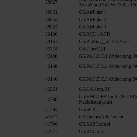
38627
36 / 45 und 54 kW / 500 - 15
38851
G5.AirFilter.1
38852
G5.AirFilter.2
38853
G5.AirFilter.3
39136
G5.RCU.19.FD
39163
G5.BatSim__für G5-Serie
39774
G5.EtherCAT
40138
G5.PAC.DC.1 Abdeckung 
40139
G5.PAC.DC.2 Abdeckung D
40140
G5.PAC.DC.3 Abdeckung D
40261
G5.CANmp.RF
G5.HMI.1.RF für 9 kW / 18 k
40788
Nachrüstungskit)
41584
G5.SCPI
41617
G5.FactoryAdjustment
41796
G5.SASControl
42577
G5.RCU.I.5