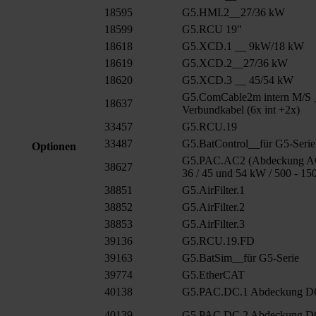
18595
G5.HMI.2__27/36 kW
18599
G5.RCU 19"
18618
G5.XCD.1 __ 9kW/18 kW
18619
G5.XCD.2__27/36 kW
18620
G5.XCD.3 __ 45/54 kW
G5.ComCable2m intern M/S 
18637
Verbundkabel (6x int +2x)
33457
G5.RCU.19
33487
G5.BatControl__für G5-Serie
Optionen
G5.PAC.AC2 (Abdeckung AC
38627
36 / 45 und 54 kW / 500 - 15
38851
G5.AirFilter.1
38852
G5.AirFilter.2
38853
G5.AirFilter.3
39136
G5.RCU.19.FD
39163
G5.BatSim__für G5-Serie
39774
G5.EtherCAT
40138
G5.PAC.DC.1 Abdeckung 
40139
G5.PAC.DC.2 Abdeckung D