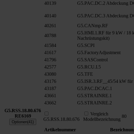
40139
G5.PAC.DC.2 Abdeckung D
40140
G5.PAC.DC.3 Abdeckung D
40261
G5.CANmp.RF
G5.HMI.1.RF für 9 kW / 18 k
40788
Nachrüstungskit)
41584
G5.SCPI
41617
G5.FactoryAdjustment
41796
G5.SASControl
42577
G5.RCU.I.5
43080
G5.TFE
43176
G5.ISR.3.RF__45/54 kW für
43187
G5.PAC.DCAC.1
43661
G5.STRAINRE.1
43662
G5.STRAINRE.2
G5.RSS.18.80.676
Vergleich
RE6169
80
G5.RSS.18.80.676
Modellbezeichnung
Optionen(41)
Artikelnummer
Bezeichnun