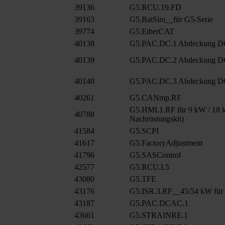
39136
G5.RCU.19.FD
39163
G5.BatSim__für G5-Serie
39774
G5.EtherCAT
40138
G5.PAC.DC.1 Abdeckung 
40139
G5.PAC.DC.2 Abdeckung D
40140
G5.PAC.DC.3 Abdeckung D
40261
G5.CANmp.RF
G5.HMI.1.RF für 9 kW / 18 k
40788
Nachrüstungskit)
41584
G5.SCPI
41617
G5.FactoryAdjustment
41796
G5.SASControl
42577
G5.RCU.I.5
43080
G5.TFE
43176
G5.ISR.3.RF__45/54 kW für
43187
G5.PAC.DCAC.1
43661
G5.STRAINRE.1