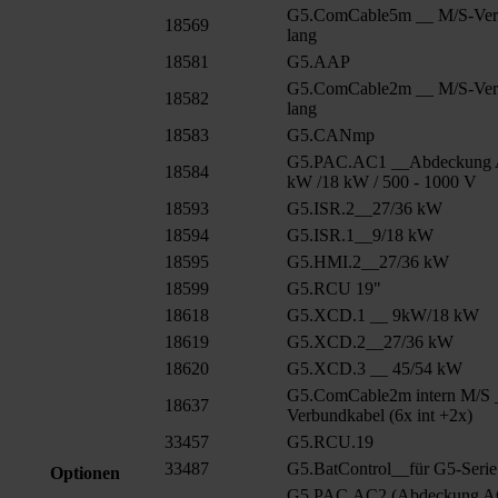
G5.ComCable5m __ M/S-Ver
18569
lang
18581
G5.AAP
G5.ComCable2m __ M/S-Ver
18582
lang
18583
G5.CANmp
G5.PAC.AC1 __Abdeckung 
18584
kW /18 kW / 500 - 1000 V
18593
G5.ISR.2__27/36 kW
18594
G5.ISR.1__9/18 kW
18595
G5.HMI.2__27/36 kW
18599
G5.RCU 19"
18618
G5.XCD.1 __ 9kW/18 kW
18619
G5.XCD.2__27/36 kW
18620
G5.XCD.3 __ 45/54 kW
G5.ComCable2m intern M/S 
18637
Verbundkabel (6x int +2x)
33457
G5.RCU.19
33487
G5.BatControl__für G5-Serie
Optionen
G5.PAC.AC2 (Abdeckung AC