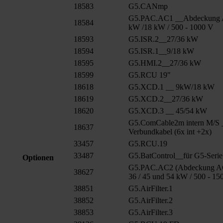
18583
G5.CANmp
G5.PAC.AC1 __Abdeckung 
18584
kW /18 kW / 500 - 1000 V
18593
G5.ISR.2__27/36 kW
18594
G5.ISR.1__9/18 kW
18595
G5.HMI.2__27/36 kW
18599
G5.RCU 19"
18618
G5.XCD.1 __ 9kW/18 kW
18619
G5.XCD.2__27/36 kW
18620
G5.XCD.3 __ 45/54 kW
G5.ComCable2m intern M/S 
18637
Verbundkabel (6x int +2x)
33457
G5.RCU.19
33487
G5.BatControl__für G5-Serie
Optionen
G5.PAC.AC2 (Abdeckung AC
38627
36 / 45 und 54 kW / 500 - 15
38851
G5.AirFilter.1
38852
G5.AirFilter.2
38853
G5.AirFilter.3