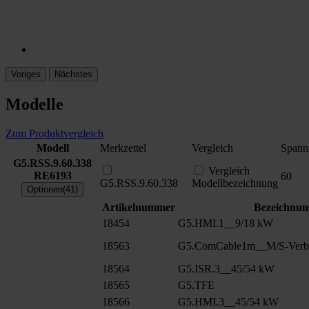
Voriges
Nächstes
Modelle
Zum Produktvergleich
Modell
Merkzettel
Vergleich
Spann
G5.RSS.9.60.338
Vergleich
RE6193
60
G5.RSS.9.60.338
Modellbezeichnung
Optionen(41)
Artikelnummer
Bezeichnun
18454
G5.HMI.1__9/18 kW
18563
G5.ComCable1m__M/S-Verbu
18564
G5.ISR.3__45/54 kW
18565
G5.TFE
18566
G5.HMI.3__45/54 kW