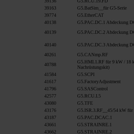
39136
G5.RCU.19.FD
39163
G5.BatSim__für G5-Serie
39774
G5.EtherCAT
40138
G5.PAC.DC.1 Abdeckung 
40139
G5.PAC.DC.2 Abdeckung D
40140
G5.PAC.DC.3 Abdeckung D
40261
G5.CANmp.RF
G5.HMI.1.RF für 9 kW / 18 k
40788
Nachrüstungskit)
41584
G5.SCPI
41617
G5.FactoryAdjustment
41796
G5.SASControl
42577
G5.RCU.I.5
43080
G5.TFE
43176
G5.ISR.3.RF__45/54 kW für
43187
G5.PAC.DCAC.1
43661
G5.STRAINRE.1
43662
G5.STRAINRE.2