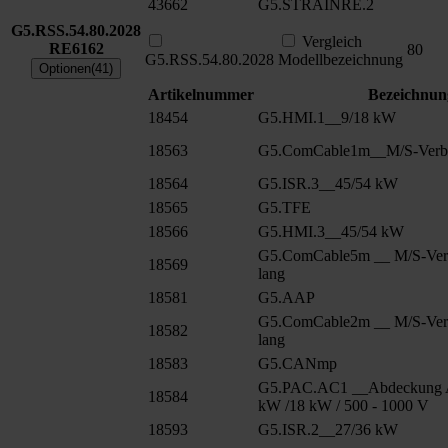
43662
G5.STRAINRE.2
G5.RSS.54.80.2028
Vergleich
RE6162
80
G5.RSS.54.80.2028
Modellbezeichnung
Optionen(41)
Artikelnummer
Bezeichnun
18454
G5.HMI.1__9/18 kW
18563
G5.ComCable1m__M/S-Verbu
18564
G5.ISR.3__45/54 kW
18565
G5.TFE
18566
G5.HMI.3__45/54 kW
G5.ComCable5m __ M/S-Ver
18569
lang
18581
G5.AAP
G5.ComCable2m __ M/S-Ver
18582
lang
18583
G5.CANmp
G5.PAC.AC1 __Abdeckung 
18584
kW /18 kW / 500 - 1000 V
18593
G5.ISR.2__27/36 kW