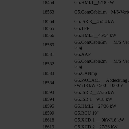
18454
G5.HMI.1__9/18 kW
18563
G5.ComCable1m__M/S-Verbu
18564
G5.ISR.3__45/54 kW
18565
G5.TFE
18566
G5.HMI.3__45/54 kW
G5.ComCable5m __ M/S-Ver
18569
lang
18581
G5.AAP
G5.ComCable2m __ M/S-Ver
18582
lang
18583
G5.CANmp
G5.PAC.AC1 __Abdeckung 
18584
kW /18 kW / 500 - 1000 V
18593
G5.ISR.2__27/36 kW
18594
G5.ISR.1__9/18 kW
18595
G5.HMI.2__27/36 kW
18599
G5.RCU 19"
18618
G5.XCD.1 __ 9kW/18 kW
18619
G5.XCD.2__27/36 kW