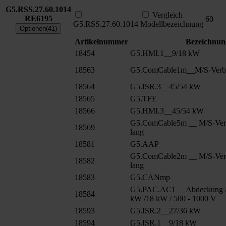
G5.RSS.27.60.1014
Vergleich
RE6195
60
G5.RSS.27.60.1014
Modellbezeichnung
Optionen(41)
Artikelnummer
Bezeichnun
18454
G5.HMI.1__9/18 kW
18563
G5.ComCable1m__M/S-Verbu
18564
G5.ISR.3__45/54 kW
18565
G5.TFE
18566
G5.HMI.3__45/54 kW
G5.ComCable5m __ M/S-Ver
18569
lang
18581
G5.AAP
G5.ComCable2m __ M/S-Ver
18582
lang
18583
G5.CANmp
G5.PAC.AC1 __Abdeckung 
18584
kW /18 kW / 500 - 1000 V
18593
G5.ISR.2__27/36 kW
18594
G5.ISR.1__9/18 kW