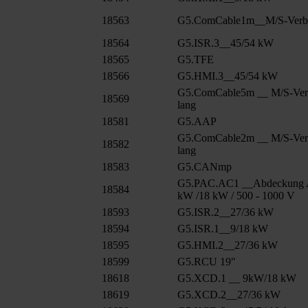
18563
G5.ComCable1m__M/S-Verbu
18564
G5.ISR.3__45/54 kW
18565
G5.TFE
18566
G5.HMI.3__45/54 kW
G5.ComCable5m __ M/S-Ver
18569
lang
18581
G5.AAP
G5.ComCable2m __ M/S-Ver
18582
lang
18583
G5.CANmp
G5.PAC.AC1 __Abdeckung 
18584
kW /18 kW / 500 - 1000 V
18593
G5.ISR.2__27/36 kW
18594
G5.ISR.1__9/18 kW
18595
G5.HMI.2__27/36 kW
18599
G5.RCU 19"
18618
G5.XCD.1 __ 9kW/18 kW
18619
G5.XCD.2__27/36 kW