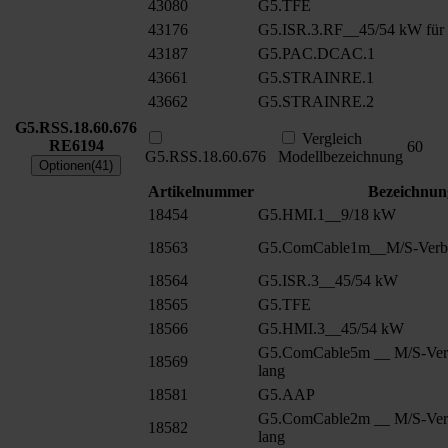
43080
G5.TFE
43176
G5.ISR.3.RF__45/54 kW für
43187
G5.PAC.DCAC.1
43661
G5.STRAINRE.1
43662
G5.STRAINRE.2
G5.RSS.18.60.676
Vergleich
RE6194
60
G5.RSS.18.60.676
Modellbezeichnung
Optionen(41)
Artikelnummer
Bezeichnun
18454
G5.HMI.1__9/18 kW
18563
G5.ComCable1m__M/S-Verbu
18564
G5.ISR.3__45/54 kW
18565
G5.TFE
18566
G5.HMI.3__45/54 kW
G5.ComCable5m __ M/S-Ver
18569
lang
18581
G5.AAP
G5.ComCable2m __ M/S-Ver
18582
lang