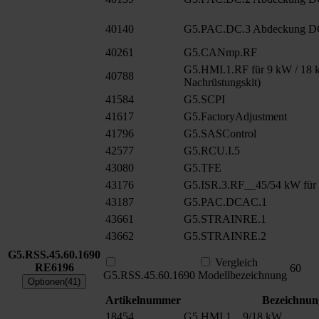
40140
G5.PAC.DC.3 Abdeckung D
40261
G5.CANmp.RF
G5.HMI.1.RF für 9 kW / 18 k
40788
Nachrüstungskit)
41584
G5.SCPI
41617
G5.FactoryAdjustment
41796
G5.SASControl
42577
G5.RCU.I.5
43080
G5.TFE
43176
G5.ISR.3.RF__45/54 kW für
43187
G5.PAC.DCAC.1
43661
G5.STRAINRE.1
43662
G5.STRAINRE.2
G5.RSS.45.60.1690
Vergleich
RE6196
60
G5.RSS.45.60.1690
Modellbezeichnung
Optionen(41)
Artikelnummer
Bezeichnun
18454
G5.HMI.1__9/18 kW