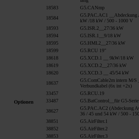
lang
18583
G5.CANmp
G5.PAC.AC1 __Abdeckung 
18584
kW /18 kW / 500 - 1000 V
18593
G5.ISR.2__27/36 kW
18594
G5.ISR.1__9/18 kW
18595
G5.HMI.2__27/36 kW
18599
G5.RCU 19"
18618
G5.XCD.1 __ 9kW/18 kW
18619
G5.XCD.2__27/36 kW
18620
G5.XCD.3 __ 45/54 kW
G5.ComCable2m intern M/S 
18637
Verbundkabel (6x int +2x)
33457
G5.RCU.19
33487
G5.BatControl__für G5-Serie
Optionen
G5.PAC.AC2 (Abdeckung AC
38627
36 / 45 und 54 kW / 500 - 15
38851
G5.AirFilter.1
38852
G5.AirFilter.2
38853
G5.AirFilter.3