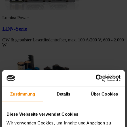
Lumina Power
LDN-Serie
CW & gepulster Laserdiodentreiber, max. 100 A/200 V, 600 - 2.000
W
Zustimmung
Details
Über Cookies
Lumina Power
Diese Webseite verwendet Cookies
Wir verwenden Cookies, um Inhalte und Anzeigen zu
DDPC-Serie