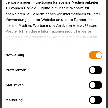
personalisieren, Funktionen für soziale Medien anbieten
CW/QCW Laserdiodentreiber DC/DC bis 225 Watt
zu können und die Zugriffe auf unsere Website zu
analysieren. Außerdem geben wir Informationen zu Ihrer
Die Laserdiodentreiber der DDPC-Serie bieten dem
Verwendung unserer Website an unsere Partner für
Laserentwickler…
soziale Medien, Werbung und Analysen weiter. Unsere
Partner führen diese Informationen möglicherweise mit
weiteren Daten zusammen, die Sie ihnen bereitgestellt
haben oder die sie im Rahmen Ihrer Nutzung der Dienste
gesammelt haben.
Datenschutzerklärung
Einwilligungsauswahl
Notwendig
Präferenzen
Lumina Power
Statistiken
LDQPC-Serie
Quasi-Pulsed Laser Diode Driver
Marketing
Die quasi-gepulsten Laserdiodentreiber LDQPC sind speziell für…