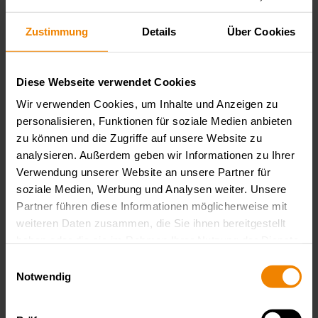
DC/DC-Wandler, programmierbare (Labor-)Stromversorgungen
sowie EMV/EMI-Filter. Die Produkte von TDK-Lambda zeichnen
Zustimmung
Details
Über Cookies
sich durch kompakte Bauweise und hervorragende Qualität aus.
Produktfamilien
Diese Webseite verwendet Cookies
Wir verwenden Cookies, um Inhalte und Anzeigen zu
personalisieren, Funktionen für soziale Medien anbieten
TDK-Lambda
zu können und die Zugriffe auf unsere Website zu
analysieren. Außerdem geben wir Informationen zu Ihrer
G+ Serie
Verwendung unserer Website an unsere Partner für
1/2 19" Laborstromversorgung
soziale Medien, Werbung und Analysen weiter. Unsere
Partner führen diese Informationen möglicherweise mit
Die erfolgreiche Labornetzteil-Serie GENESYS+™ im 1…
weiteren Daten zusammen, die Sie ihnen bereitgestellt
haben oder die sie im Rahmen Ihrer Nutzung der Dienste
gesammelt haben.
Datenschutzerklärung
Einwilligungsauswahl
Notwendig
TDK-Lambda