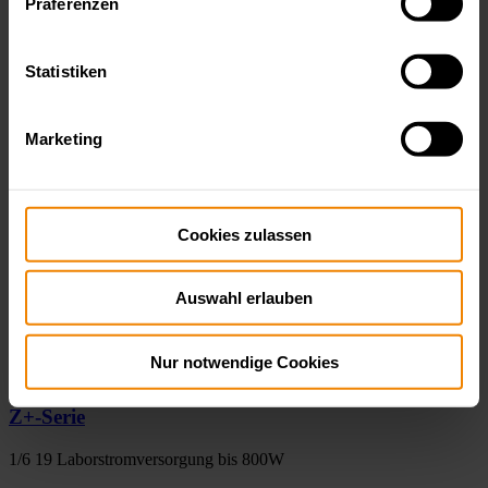
Präferenzen
GEN-Serie
19" Laborstromversorgung
Statistiken
Die Genesys ™ Netzgeräte-Serie sind regelbare Netzteile die
hohe…
Marketing
Cookies zulassen
Auswahl erlauben
Nur notwendige Cookies
TDK-Lambda
Z+-Serie
1/6 19 Laborstromversorgung bis 800W