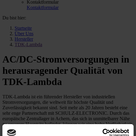
Kontaktformular
Kontaktformular
Du bist hier:
Startseite
Über Uns
Hersteller
TDK-Lambda
AC/DC-Stromversorgungen in
herausragender Qualität von
TDK-Lambda
TDK-Lambda ist ein führender Hersteller von industriellen
Stromversorgungen, die weltweit für höchste Qualität und
Zuverlässigkeit bekannt sind. Seit mehr als 20 Jahren besteht eine
sehr enge Partnerschaft mit SCHULZ-ELECTRONIC. Durch das
europäische Zentrallager in Achern, das sich in unmittelbarer Nähe
zu unserem Hauptsitz befindet, können wir eine hohe Verfügbarkeit
und kurze Lieferzeiten sicherstellen. Neben AC/DC-
Stromversorgungen entwickelt und fertigt TDK-Lambda auch