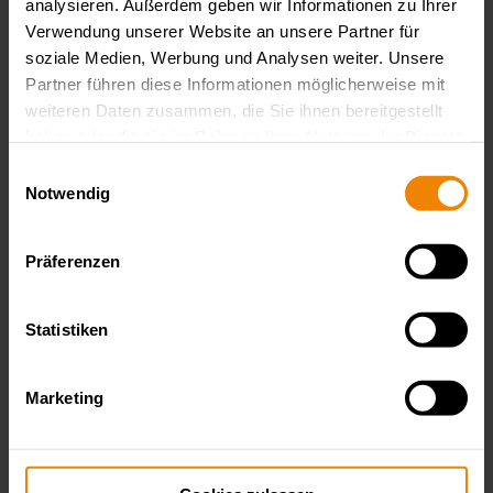
analysieren. Außerdem geben wir Informationen zu Ihrer
Verwendung unserer Website an unsere Partner für
soziale Medien, Werbung und Analysen weiter. Unsere
Partner führen diese Informationen möglicherweise mit
weiteren Daten zusammen, die Sie ihnen bereitgestellt
haben oder die sie im Rahmen Ihrer Nutzung der Dienste
gesammelt haben.
Datenschutzerklärung
Einwilligungsauswahl
Notwendig
Präferenzen
Emobility
Statistiken
Marketing