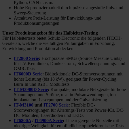
Python, CAN u. v. m.
Hohe Reproduzierbarkeit durch präzise abgestufte Puls- und
Sweep-Steuerung
Attraktive Preis-Leistung für Entwicklungs- und
Produktionsumgebungen
Unser Produktangebot für das Halbleiter-Testing
Für Halbleitertests bietet Schulz-Electronic die folgenden ITECH-
Geräte an, welche die vielfältigen Prüfaufgaben in Forschung,
Entwicklung und Produktion abdecken:
IT2800 Serie
:
Hochpräzise SMUs (Source Measure Units)
für I-V-Kennlinien, Dunkelstrom-, Schwellenspannungs- und
GMR-Tests.
IT6000D Serie
:
Bidirektionale DC-Stromversorgungen mit
hoher Leistung (bis 18 kW), geeignet für Power-Cycling,
Burn-In und IGBT-Modultests.
IT-M3900D Serie
:
Kompakte, modulare Netzgeräte für hohe
Spannungen und Ströme, u. a. in Pulsanwendungen, ion
implantation, Laserpumpen und der Galvanisierung.
IT-M3100
und
IT2700 Serie
:
Flexible DC-
Stromversorgungen für Alterungs-Tests von Power-ICs, DC-
DC-Modulen, Laserdioden und LEDs.
IT6800A
/
IT6900A Serie
:
Linear geregelte Netzteile mit
niedriger Welligkeit für empfindliche optoelektronische Tests.