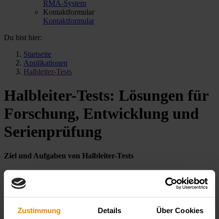
RMA-System
Kontaktformular
Kontaktformular
Du bist hier:
Startseite
Applikationen
Halbleiter-Tests
Halbleiter-Tests: Lösungen für
Forschung, Entwicklung und
Serienprüfung
Ziel und Aufgaben von Halbleiter-Tests
Halbleiter sind Kernkomponenten moderner elektronischer Bauteile,
die in Leistungstransistoren, optoelektronischen Produkten oder in
Hochfrequenzanwendungen zum Einsatz kommen. Um deren
Funktionssicherheit, Zuverlässigkeit und Leistung unter realen
Zustimmung
Details
Über Cookies
Bedingungen zu validieren, werden umfangreiche Prüfungen