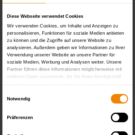
vorgenommen. Bei Halbleiter-Test werden unter anderem I-V-
Charakterisierungen, Alterungstests, Pulsbelastungen sowie
Diese Webseite verwendet Cookies
parametrische Prüfungen unter realistischen Betriebsbedingungen
durchgeführt. Für diese anspruchsvollen Aufgaben bietet Schulz-
Wir verwenden Cookies, um Inhalte und Anzeigen zu
Electronic ein umfassendes Portfolio an Stromversorgungen,
elektronischen Lasten und Source Measure Units (SMUs), das sich
personalisieren, Funktionen für soziale Medien anbieten
durch hohe Präzision, Modularität und Automatisierbarkeit
zu können und die Zugriffe auf unsere Website zu
auszeichnet.
analysieren. Außerdem geben wir Informationen zu Ihrer
Verwendung unserer Website an unsere Partner für
Anwendungsbereiche und Herausforderungen
soziale Medien, Werbung und Analysen weiter. Unsere
Partner führen diese Informationen möglicherweise mit
Halbleitertests werden in vielen Branchen und
weiteren Daten zusammen, die Sie ihnen bereitgestellt
Anwendungsbereichen durchgeführt, etwa in der
Halbleiterentwicklung und -fertigung, der Leistungselektronik (SiC,
haben oder die sie im Rahmen Ihrer Nutzung der Dienste
GaN, IGBT, MOSFET), Optoelektronik (LEDs, Laser,
gesammelt haben.
Datenschutzerklärung
Einwilligungsauswahl
Photodioden), der Automobiltechnik, Industrieelektronik,
Notwendig
Telekommunikation sowie in der Forschung.
Die wichtigsten Herausforderungen bei elektrischen Prüfungen
in der Halbleiterindustrie:
Präferenzen
Prüfung von Funktionsparametern wie Leckströmen,
Durchbruchspannungen und Schwellenspannungen.