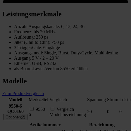
Leistungsmerkmale
Anzahl Ausgangskanäle: 6, 12, 24, 36
Frequenz: bis 20 MHz
Auflösung: 250 ps
Jitter (Chn-to-Chn): <50 ps
3 Trigger/Gate-Eingänge
Ausgangsmodi: Single, Burst, Duty-Cycle, Multiplexing
Ausgang 5 V / 2 – 20 V
Ethernet, USB, RS232
als Board-Level-Version 8550 erhältlich
Modelle
Zum Produktvergleich
Modell
Merkzettel
Vergleich
Spannung
Strom
Leist
9550-6
9550-
Vergleich
QC0160
20
0
0
6
Modellbezeichnung
Optionen(2)
Artikelnummer
Bezeichnung