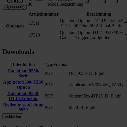
QC0163
20
0
0
36
Modellbezeichnung
Optionen(2)
Artikelnummer
Bezeichnung
Quantum Option -TZ50 952x/92x2 _
17311
TTL in 50 Ohm für 2 Kanal-Bank
Optionen
Quantum Option -DT15 952x/953x 
17310
Gate als Trigger konfigurieren
Downloads
Datenblätter
Typ/Format
Datenblatt 9550-
PDF
QC_9550_D_E.pdf
Serie
App.note 9500-TZ50
PDF
Application%20Notes_TZ50.pd
Option
Datenblatt 9500-
PDF
Option95xx-DT15_D_E.pdf
DT15 Zubehör
Bedienungsanleitung
PDF
9550_B_E.pdf
9550
Schließen