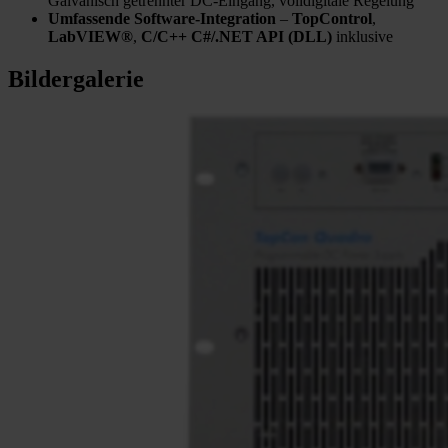
Galvanisch getrennter DC-Eingang, volldigitale Regelung
Umfassende Software-Integration
–
TopControl
,
LabVIEW®
,
C/C++ C#/.NET API (DLL)
inklusive
Bildergalerie