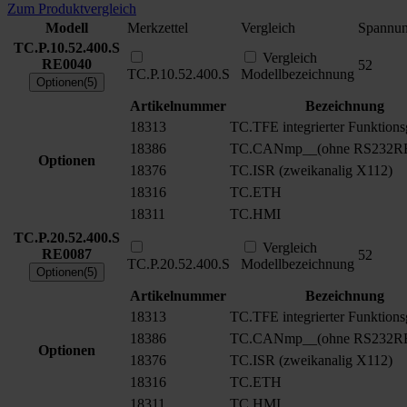
Zum Produktvergleich
Modell
Merkzettel
Vergleich
Spannu
TC.P.10.52.400.S
Vergleich
RE0040
52
TC.P.10.52.400.S
Modellbezeichnung
Optionen(5)
Artikelnummer
Bezeichnung
18313
TC.TFE integrierter Funktions
18386
TC.CANmp__(ohne RS232R
Optionen
18376
TC.ISR (zweikanalig X112)
18316
TC.ETH
18311
TC.HMI
TC.P.20.52.400.S
Vergleich
RE0087
52
TC.P.20.52.400.S
Modellbezeichnung
Optionen(5)
Artikelnummer
Bezeichnung
18313
TC.TFE integrierter Funktions
18386
TC.CANmp__(ohne RS232R
Optionen
18376
TC.ISR (zweikanalig X112)
18316
TC.ETH
18311
TC.HMI