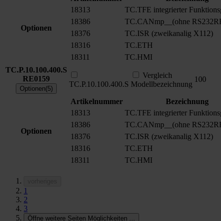
18313
TC.TFE integrierter Funktions
18386
TC.CANmp__(ohne RS232R
Optionen
18376
TC.ISR (zweikanalig X112)
18316
TC.ETH
18311
TC.HMI
TC.P.10.100.400.S
Vergleich
RE0159
100
TC.P.10.100.400.S
Modellbezeichnung
Optionen(5)
Artikelnummer
Bezeichnung
18313
TC.TFE integrierter Funktions
18386
TC.CANmp__(ohne RS232R
Optionen
18376
TC.ISR (zweikanalig X112)
18316
TC.ETH
18311
TC.HMI
vorheriges
1
2
3
Öffne weitere Seiten Möglichkeiten
...