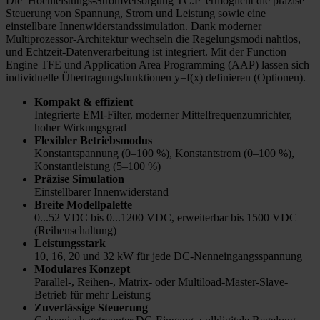
Die Hochleistungs-Stromversorgung TC.P ermöglicht die präzise
Steuerung von Spannung, Strom und Leistung sowie eine
einstellbare Innenwiderstandssimulation. Dank moderner
Multiprozessor-Architektur wechseln die Regelungsmodi nahtlos,
und Echtzeit-Datenverarbeitung ist integriert. Mit der Function
Engine TFE und Application Area Programming (AAP) lassen sich
individuelle Übertragungsfunktionen y=f(x) definieren (Optionen).
Kompakt & effizient
Integrierte EMI-Filter, moderner Mittelfrequenzumrichter,
hoher Wirkungsgrad
Flexibler Betriebsmodus
Konstantspannung (0–100 %), Konstantstrom (0–100 %),
Konstantleistung (5–100 %)
Präzise Simulation
Einstellbarer Innenwiderstand
Breite Modellpalette
0...52 VDC bis 0...1200 VDC, erweiterbar bis 1500 VDC
(Reihenschaltung)
Leistungsstark
10, 16, 20 und 32 kW für jede DC-Nenneingangsspannung
Modulares Konzept
Parallel-, Reihen-, Matrix- oder Multiload-Master-Slave-
Betrieb für mehr Leistung
Zuverlässige Steuerung