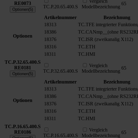
Vergleich
RE0073
65
TC.P.20.65.400.S
Modellbezeichnung
Optionen(5)
Artikelnummer
Bezeichnung
18313
TC.TFE integrierter Funktions
18386
TC.CANmp__(ohne RS232R
Optionen
18376
TC.ISR (zweikanalig X112)
18316
TC.ETH
18311
TC.HMI
TC.P.32.65.400.S
Vergleich
RE0181
65
TC.P.32.65.400.S
Modellbezeichnung
Optionen(5)
Artikelnummer
Bezeichnung
18313
TC.TFE integrierter Funktions
18386
TC.CANmp__(ohne RS232R
Optionen
18376
TC.ISR (zweikanalig X112)
18316
TC.ETH
18311
TC.HMI
TC.P.16.65.400.S
Vergleich
RE0186
65
TC.P.16.65.400.S
Modellbezeichnung